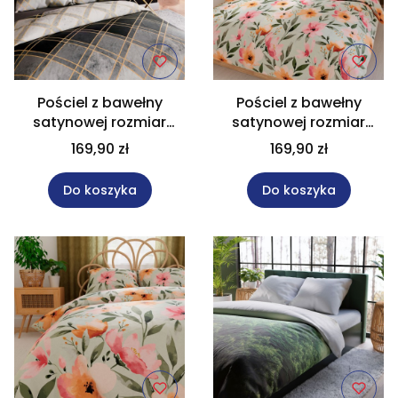
Pościel z bawełny
Pościel z bawełny
satynowej rozmiar
satynowej rozmiar
220x200 cm CINDERA
220x200 cm FLORALIS
169,90 zł
169,90 zł
Do koszyka
Do koszyka