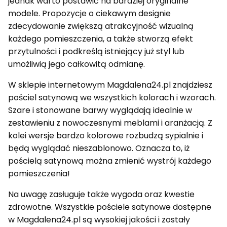
jednak warto postawić na bardziej oryginalne
modele. Propozycje o ciekawym designie
zdecydowanie zwiększą atrakcyjność wizualną
każdego pomieszczenia, a także stworzą efekt
przytulności i podkreślą istniejący już styl lub
umożliwią jego całkowitą odmianę.
W sklepie internetowym Magdalena24.pl znajdziesz
pościel satynową we wszystkich kolorach i wzorach.
Szare i stonowane barwy wyglądają idealnie w
zestawieniu z nowoczesnymi meblami i aranżacją. Z
kolei wersje bardzo kolorowe rozbudzą sypialnie i
będą wyglądać nieszablonowo. Oznacza to, iż
pościelą satynową można zmienić wystrój każdego
pomieszczenia!
Na uwagę zasługuje także wygoda oraz kwestie
zdrowotne. Wszystkie pościele satynowe dostępne
w Magdalena24.pl są wysokiej jakości i zostały