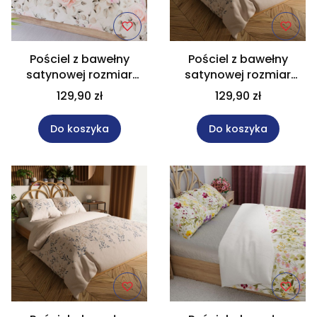
Pościel z bawełny
Pościel z bawełny
satynowej rozmiar
satynowej rozmiar
160x200 cm ROSALINA
160x200 cm AMALIA
129,90 zł
129,90 zł
Do koszyka
Do koszyka