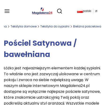
Produkty w koszyku: 
polski
zł
Otwórz wyszukiwarkę
łówna
Tekstylia domowe
Tekstylia do sypialni
Bielizna pościelowa
Pościel Satynowa /
bawełniana
Łóżko jest najważniejszym elementem każdej sypialni.
To właśnie ono jest zazwyczaj ulokowane w centrum
pokoju i zwraca na siebie największą uwagę. W
naszym sklepie internetowym Magdalena24.pl
dostępne są wyłącznie najlepsze pościele satynowe,
które znakomicie uatrakcyjnią Twój pokój oraz
podkreślą aktualny styl aranżacji. Wszystkie modele