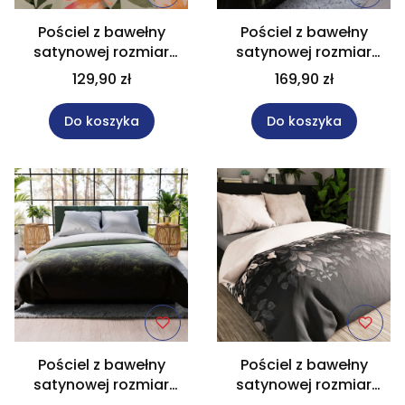
Pościel z bawełny
Pościel z bawełny
satynowej rozmiar
satynowej rozmiar
160x200 cm FLORALIS
220x200 cm FOREST
129,90 zł
169,90 zł
Do koszyka
Do koszyka
Pościel z bawełny
Pościel z bawełny
satynowej rozmiar
satynowej rozmiar
160x200 cm FOREST
220x200 cm KELLY