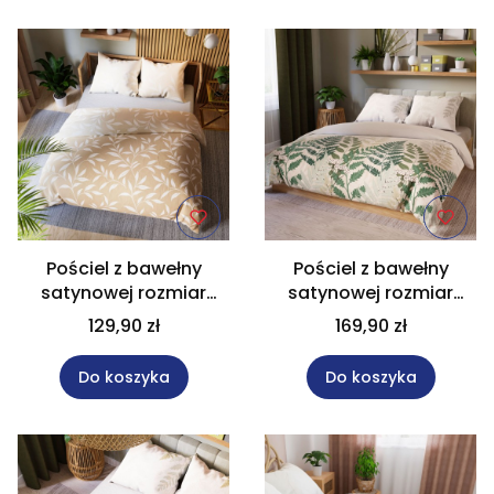
Pościel z bawełny
Pościel z bawełny
satynowej rozmiar
satynowej rozmiar
160x200 cm IRMA
220x200 cm FERNA
129,90 zł
169,90 zł
Do koszyka
Do koszyka