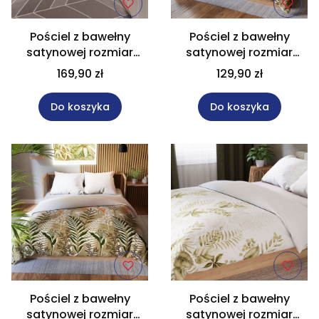
Pościel z bawełny
Pościel z bawełny
satynowej rozmiar
satynowej rozmiar
220x200 cm NITTA
220x200 cm FELINA
169,90 zł
129,90 zł
Do koszyka
Do koszyka
Pościel z bawełny
Pościel z bawełny
satynowej rozmiar
satynowej rozmiar