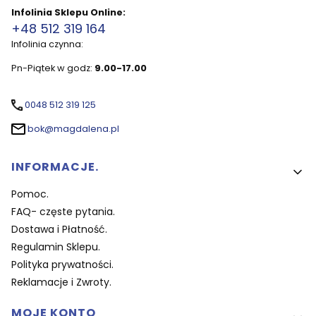
Infolinia Sklepu Online:
+48 512 319 164
Infolinia czynna:
Pn-Piątek w godz:
9.00-17.00
0048 512 319 125
bok@magdalena.pl
Linki w stopce
INFORMACJE.
Pomoc.
FAQ- częste pytania.
Dostawa i Płatność.
Regulamin Sklepu.
Polityka prywatności.
Reklamacje i Zwroty.
MOJE KONTO