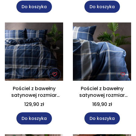
Do koszyka
Do koszyka
Pościel z bawełny
Pościel z bawełny
satynowej rozmiar
satynowej rozmiar
160x200 cm KADENA
220x200 cm KADENA
129,90 zł
169,90 zł
Do koszyka
Do koszyka