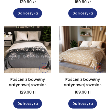
129,90 zł
169,90 zł
Do koszyka
Do koszyka
Pościel z bawełny
Pościel z bawełny
satynowej rozmiar
satynowej rozmiar
160x200 cm KELLY
220x200 cm IRMA
129,90 zł
169,90 zł
Do koszyka
Do koszyka