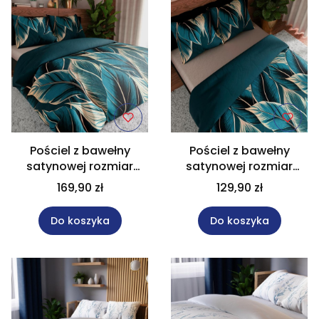
Pościel z bawełny
Pościel z bawełny
satynowej rozmiar
satynowej rozmiar
220x200 cm LEVI
160x200 cm LEVI
169,90 zł
129,90 zł
Do koszyka
Do koszyka