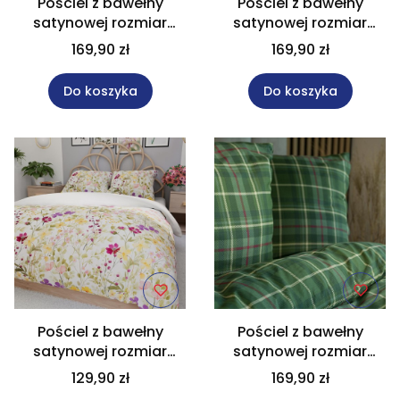
Pościel z bawełny
Pościel z bawełny
satynowej rozmiar
satynowej rozmiar
220x200 cm AMALIA
220x200 cm FLORINA
169,90 zł
169,90 zł
Do koszyka
Do koszyka
Pościel z bawełny
Pościel z bawełny
satynowej rozmiar
satynowej rozmiar
160x200 cm FLORINA
220x200 cm JAMILA
129,90 zł
169,90 zł