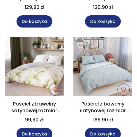
160x200 cm FELINA
220x200 cm LIGIERO
129,90 zł
129,90 zł
Do koszyka
Do koszyka
Pościel z bawełny
Pościel z bawełny
satynowej rozmiar
satynowej rozmiar
160x200 cm LIGIERO
220x200 cm LILU
99,90 zł
169,90 zł
Do koszyka
Do koszyka