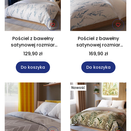
Pościel z bawełny
Pościel z bawełny
satynowej rozmiar
satynowej rozmiar
160x200 cm SELA
220x200 cm SELA
129,90 zł
169,90 zł
Do koszyka
Do koszyka
Nowość