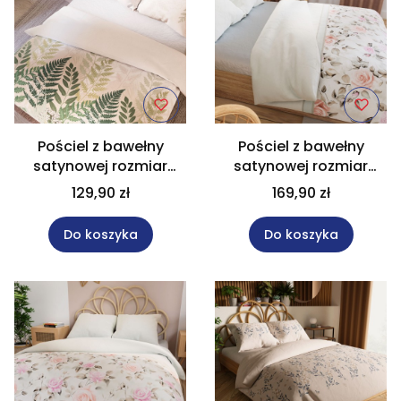
Pościel z bawełny
Pościel z bawełny
satynowej rozmiar
satynowej rozmiar
160x200 cm FERNA
220x200 cm ROSALINA
129,90 zł
169,90 zł
Do koszyka
Do koszyka