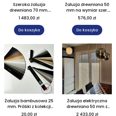
Szeroka żaluzja
Żaluzja drewniana 50
drewniana 70 mm.
mm na wymiar szer.
czarna 140x140 cm Na
80x80 cm do pokoju
1 483,00 zł
576,00 zł
wymiar
Do koszyka
Do koszyka
Żaluzja bambusowa 25
Żaluzja elektryczna
mm. Próbki z kolekcji
drewniana 50 mm z
do 5 sztuk
tasiemkami, rozm.
20,00 zł
2 433,00 zł