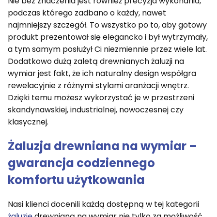
Nie bez znaczenia jest również precyzja wykonania,
podczas którego zadbano o każdy, nawet
najmniejszy szczegół. To wszystko po to, aby gotowy
produkt prezentował się elegancko i był wytrzymały,
a tym samym posłużył Ci niezmiennie przez wiele lat.
Dodatkowo dużą zaletą drewnianych żaluzji na
wymiar jest fakt, że ich naturalny design współgra
rewelacyjnie z różnymi stylami aranżacji wnętrz.
Dzięki temu możesz wykorzystać je w przestrzeni
skandynawskiej, industrialnej, nowoczesnej czy
klasycznej.
Żaluzja drewniana na wymiar –
gwarancja codziennego
komfortu użytkowania
Nasi klienci docenili każdą dostępną w tej kategorii
żaluzję
drewnianą na wymiar nie tylko za możliwość