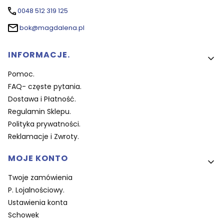
0048 512 319 125
bok@magdalena.pl
Linki w stopce
INFORMACJE.
Pomoc.
FAQ- częste pytania.
Dostawa i Płatność.
Regulamin Sklepu.
Polityka prywatności.
Reklamacje i Zwroty.
MOJE KONTO
Twoje zamówienia
P. Lojalnościowy.
Ustawienia konta
Schowek