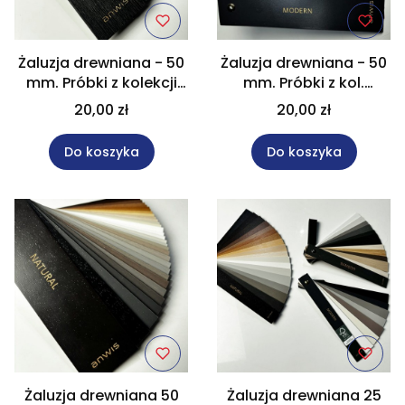
Żaluzja drewniana - 50
Żaluzja drewniana - 50
mm. Próbki z kolekcji
mm. Próbki z kol.
CRAFT do 5 sztuk
MODERN do 5 sztuk
20,00 zł
20,00 zł
Do koszyka
Do koszyka
Żaluzja drewniana 50
Żaluzja drewniana 25