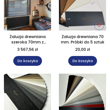
Żaluzja drewniana
Żaluzja drewniana 70
szeroka 70mm z
mm. Próbki do 5 sztuk
napędem
3 567,56 zł
20,00 zł
akumulatorowym
rozm. 160x190 cm, Na
Do koszyka
Do koszyka
wymiar