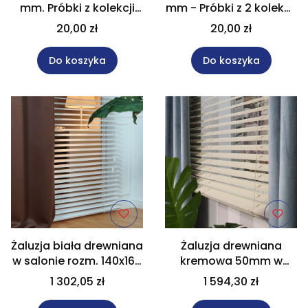
mm. Próbki z kolekcji
mm - Próbki z 2 kolekcji
NATURAL do 5 sztuk
do 5 sztuk
20,00 zł
20,00 zł
Do koszyka
Do koszyka
Żaluzja biała drewniana
Żaluzja drewniana
w salonie rozm. 140x160
kremowa 50mm w
cm NATURAL 50mm Na
rozm. 190x170 cm
1 302,05 zł
1 594,30 zł
wymiar
MODERN AN_21_50 Na
wymiar