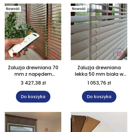
Nowość
Nowość
Żaluzja drewniana 70
Żaluzja drewniana
mm z napędem
lekka 50 mm biała w
bateryjnym w rozm.
rozm. 160x160 cm LIGHT
3 427,38 zł
1 053,76 zł
130x230 cm Na wymiar
Na wymiar
Do koszyka
Do koszyka