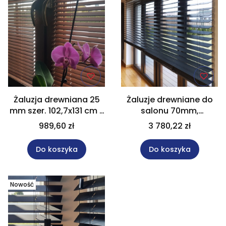
Żaluzja drewniana 25
Żaluzje drewniane do
mm szer. 102,7x131 cm z
salonu 70mm,
kolekcji "Natural" Na
elektryczne 230V w
989,60 zł
3 780,22 zł
wymiar
rozm. 190x250 cm, Na
wymiar.
Do koszyka
Do koszyka
Nowość