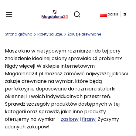
Produkty w koszyku: 
polski
zł
Otwórz wyszukiwarkę
Strona główna
Rolety żaluzje.
Żaluzje drewniane
Masz okno w nietypowym rozmiarze i do tej pory
znalezienie idealnej osłony sprawiało Ci problem?
Nigdy więcej! W sklepie internetowym
Magdalena24.pl możesz zamówić najwyższej jakości
żaluzje drewniane na wymiar, które będą
perfekcyjnie dopasowane do rozmiaru stolarki
okiennej i Twoich indywidualnych przestrzeń.
Sprawdź szczegóły produktów dostępnych w tej
kategorii oraz sprawdź, jakie inne produkty
oferujemy na wymiar –
zasłony
i
firany
. Życzymy
udanych zakupów!