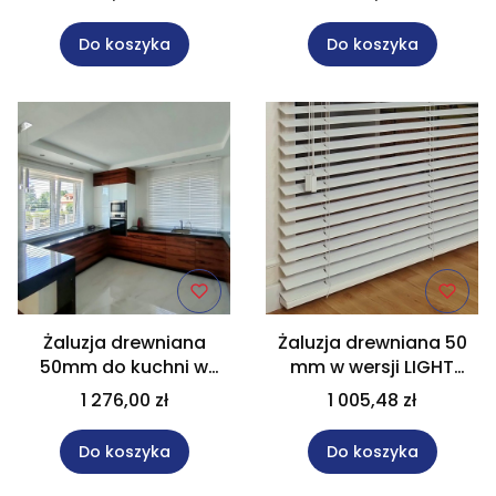
190x220 cm.
Do koszyka
Do koszyka
Żaluzja drewniana
Żaluzja drewniana 50
50mm do kuchni w
mm w wersji LIGHT
kolorze białym rozm.
rozm. 160x160 cm na
1 276,00 zł
1 005,48 zł
160x170 cm
wymiar
Do koszyka
Do koszyka