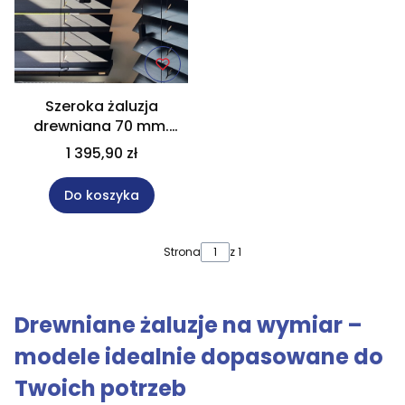
Szeroka żaluzja
drewniana 70 mm.
czarna 120x160 cm Na
1 395,90 zł
wymiar
Do koszyka
Strona
z 1
Drewniane żaluzje na wymiar –
modele idealnie dopasowane do
Twoich potrzeb