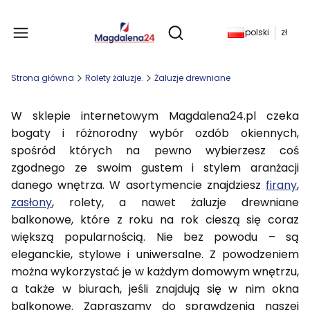
Produkty w koszyku: 
polski
zł
Otwórz wyszukiwarkę
Strona główna
Rolety żaluzje.
Żaluzje drewniane
W sklepie internetowym Magdalena24.pl czeka
bogaty i różnorodny wybór ozdób okiennych,
spośród których na pewno wybierzesz coś
zgodnego ze swoim gustem i stylem aranżacji
danego wnętrza. W asortymencie znajdziesz
firany
,
zasłony
, rolety, a nawet żaluzje drewniane
balkonowe, które z roku na rok cieszą się coraz
większą popularnością. Nie bez powodu – są
eleganckie, stylowe i uniwersalne. Z powodzeniem
można wykorzystać je w każdym domowym wnętrzu,
a także w biurach, jeśli znajdują się w nim okna
balkonowe. Zapraszamy do sprawdzenia naszej