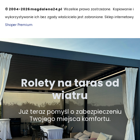
© 2004-2026 magdalena24.pl
Wszelkie prawa zastrzeżone.
Kopiowanie i
wykorzystywanie ich bez zgody właściciela jest zabronione. Sklep internetowy
Shoper Premium
Rolety na taras od
wiatru
Już teraz pomyśl o zabezpieczeniu
Twojego miejsca komfortu.