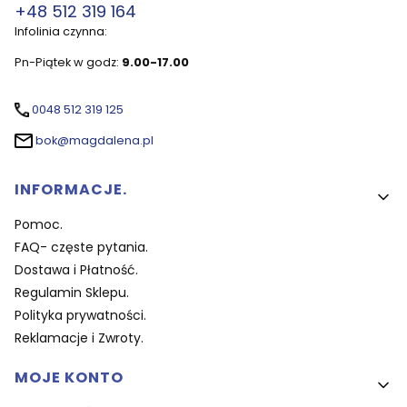
+48 512 319 164
Infolinia czynna:
Pn-Piątek w godz:
9.00-17.00
0048 512 319 125
bok@magdalena.pl
Linki w stopce
INFORMACJE.
Pomoc.
FAQ- częste pytania.
Dostawa i Płatność.
Regulamin Sklepu.
Polityka prywatności.
Reklamacje i Zwroty.
MOJE KONTO