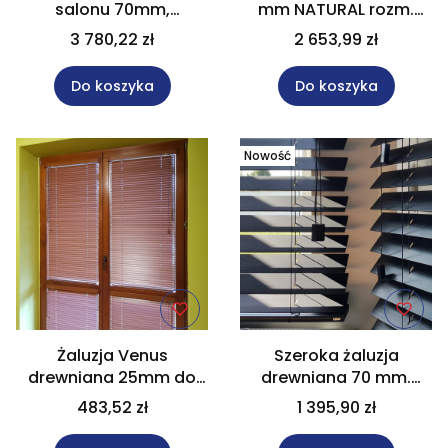
salonu 70mm,
mm NATURAL rozm.
elektryczne 230V w
170x250 cm Na wymiar
3 780,22 zł
2 653,99 zł
rozm. 190x250 cm, Na
wymiar.
Do koszyka
Do koszyka
Nowość
Żaluzja Venus
Szeroka żaluzja
drewniana 25mm do
drewniana 70 mm.
pokoju w rozm. 70x130
czarna 120x160 cm Na
483,52 zł
1 395,90 zł
cm, Na wymiar
wymiar