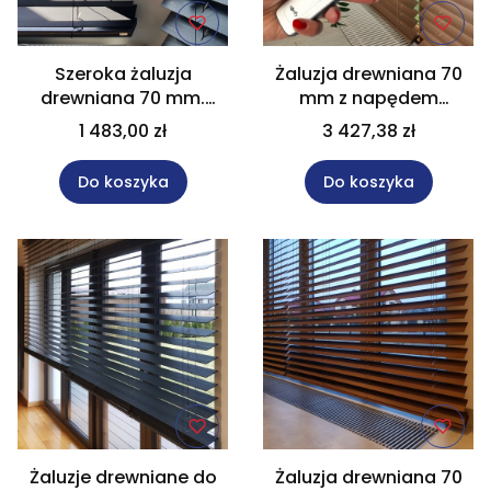
Szeroka żaluzja
Żaluzja drewniana 70
drewniana 70 mm.
mm z napędem
czarna 140x140 cm Na
bateryjnym w rozm.
1 483,00 zł
3 427,38 zł
wymiar
130x230 cm Na wymiar
Do koszyka
Do koszyka
Żaluzje drewniane do
Żaluzja drewniana 70