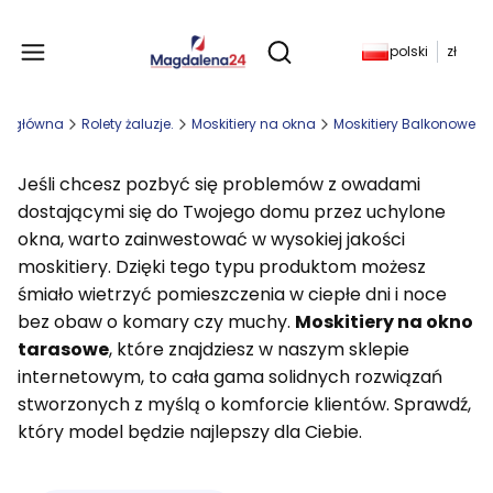
Produkty w koszyku: 
polski
zł
Otwórz wyszukiwarkę
na główna
Rolety żaluzje.
Moskitiery na okna
Moskitiery Balkonowe
Jeśli chcesz pozbyć się problemów z owadami
dostającymi się do Twojego domu przez uchylone
okna, warto zainwestować w wysokiej jakości
moskitiery. Dzięki tego typu produktom możesz
śmiało wietrzyć pomieszczenia w ciepłe dni i noce
bez obaw o komary czy muchy.
Moskitiery na okno
tarasowe
, które znajdziesz w naszym sklepie
internetowym, to cała gama solidnych rozwiązań
stworzonych z myślą o komforcie klientów. Sprawdź,
który model będzie najlepszy dla Ciebie.