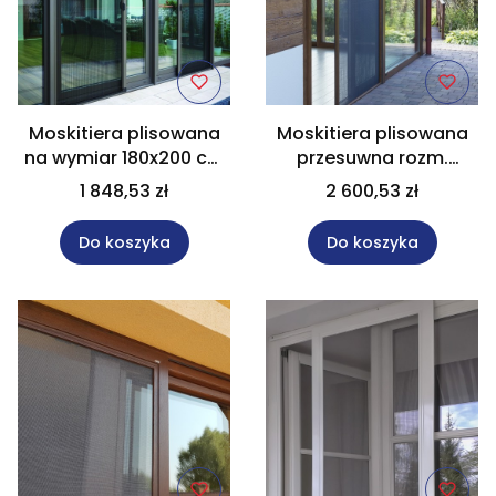
Moskitiera plisowana
Moskitiera plisowana
na wymiar 180x200 cm
przesuwna rozm.
kolor antracyt
180x200 cm kolor
1 848,53 zł
2 600,53 zł
orzech okleina
Do koszyka
Do koszyka