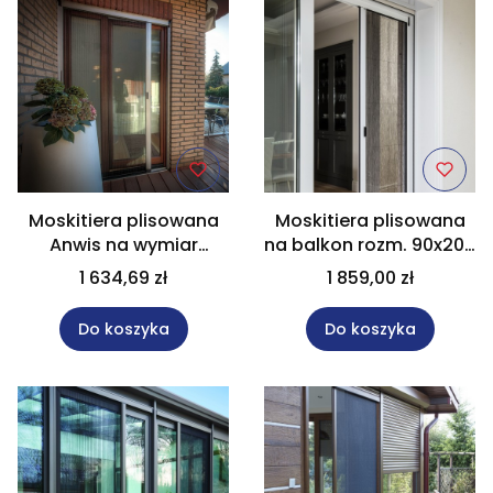
Moskitiera plisowana
Moskitiera plisowana
Anwis na wymiar
na balkon rozm. 90x200
90x200 cm kolor anoda
cm kolor biały
1 634,69 zł
1 859,00 zł
silver
Do koszyka
Do koszyka