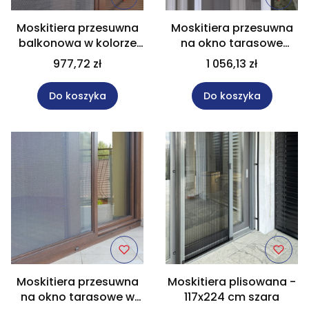
Moskitiera przesuwna
Moskitiera przesuwna
balkonowa w kolorze
na okno tarasowe
"jasny dąb" rozm.
rozm. 85x225 cm
977,72 zł
1 056,13 zł
100x210 cm
Do koszyka
Do koszyka
Moskitiera przesuwna
Moskitiera plisowana -
na okno tarasowe w
117x224 cm szara