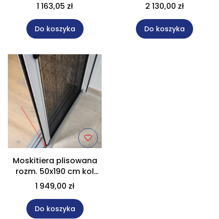
kolorze "grafit" rozm.
1 163,05 zł
2 130,00 zł
113x215 cm
Do koszyka
Do koszyka
Moskitiera plisowana
rozm. 50x190 cm kol
biały kalkulator -
1 949,00 zł
wycena
Do koszyka