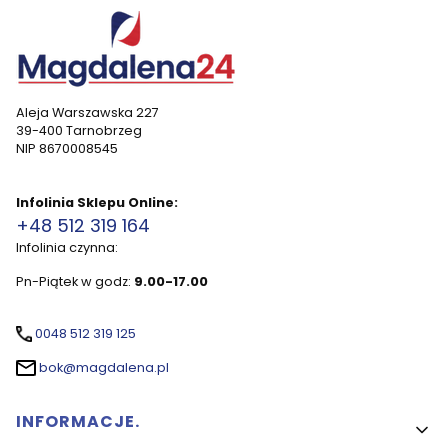
Aleja Warszawska 227
39-400 Tarnobrzeg
NIP 8670008545
Infolinia Sklepu Online:
+48 512 319 164
Infolinia czynna:
Pn-Piątek w godz:
9.00-17.00
0048 512 319 125
bok@magdalena.pl
Linki w stopce
INFORMACJE.