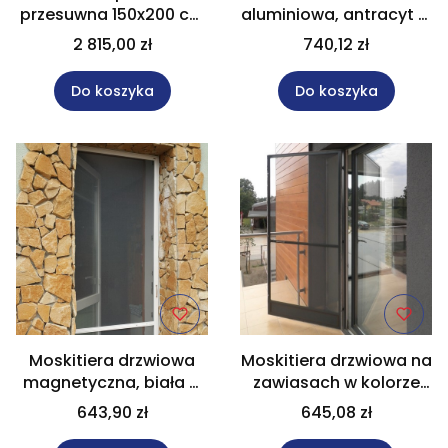
przesuwna 150x200 cm
aluminiowa, antracyt w
złoty dąb do okna HST
rozm. 82x219 cm
2 815,00 zł
740,12 zł
Do koszyka
Do koszyka
Moskitiera drzwiowa
Moskitiera drzwiowa na
magnetyczna, biała w
zawiasach w kolorze
rozm. 70x200 cm
"antracyt" rozm.
643,90 zł
645,08 zł
65x200 cm