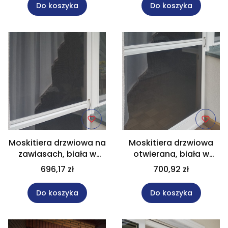
Do koszyka
Do koszyka
Moskitiera drzwiowa na
Moskitiera drzwiowa
zawiasach, biała w
otwierana, biała w
rozm. 86x210 cm
rozm. 70x210 cm
696,17 zł
700,92 zł
WYPRZEDAŻ
Do koszyka
Do koszyka