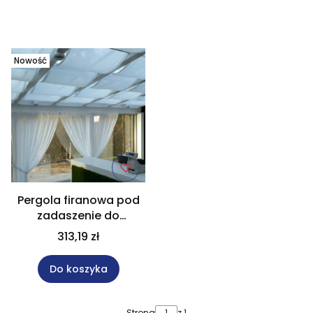
Lista produktów
Nowość
Pergola firanowa pod
zadaszenie do
restauracji szer. 70x430
313,19 zł
cm
Do koszyka
Strona
z 1