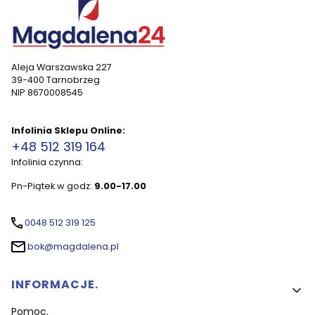
Aleja Warszawska 227
39-400 Tarnobrzeg
NIP 8670008545
Infolinia Sklepu Online:
+48 512 319 164
Infolinia czynna:
Pn-Piątek w godz:
9.00-17.00
0048 512 319 125
bok@magdalena.pl
Linki w stopce
INFORMACJE.
Pomoc.