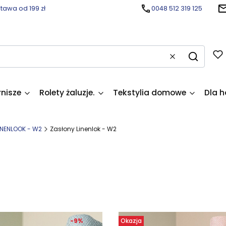
awa od 199 zł
0048 512 319 125
Wyczyść
Szukaj
rnisze
Rolety żaluzje.
Tekstylia domowe
Dla h
LINENLOOK - W2
Zasłony Linenlok - W2
produktów
-9%
Okazja