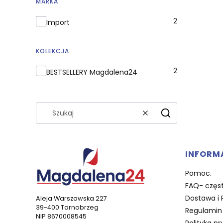
MARKA
Marka
2
Import
KOLEKCJA
Kolekcja
2
BESTSELLERY Magdalena24
Wyczyść
Szukaj
Linki 
INFORM
Pomoc.
FAQ- częst
Dostawa i 
Aleja Warszawska 227
39-400 Tarnobrzeg
Regulamin 
NIP 8670008545
Polityka pr