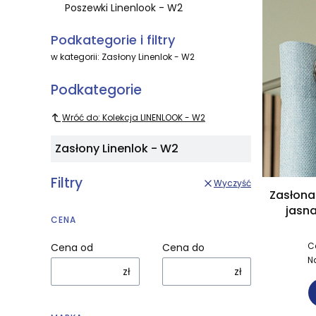
Poszewki Linenlook - W2
Koniec menu
Podkategorie i filtry
w kategorii: Zasłony Linenlok - W2
Podkategorie
Wróć do: Kolekcja LINENLOOK - W2
Zasłony Linenlok - W2
Filtry
Wyczyść
Zasłona
jasna
CENA
1
C
Cena od
Cena do
N
zł
zł