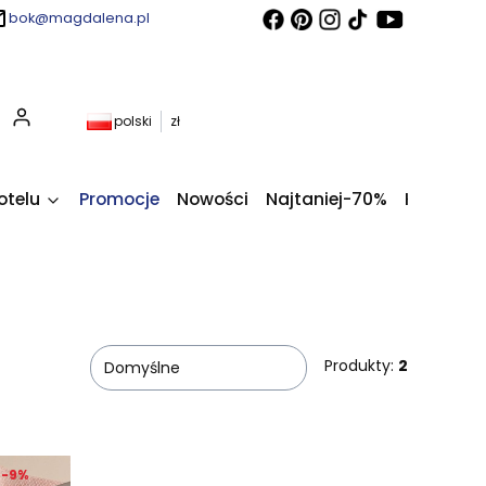
bok@magdalena.pl
Produkty w koszyku: 0. Zobacz szczegóły
polski
zł
otelu
Promocje
Nowości
Najtaniej-70%
Kupony fi
Produkty:
2
Domyślne
-9%