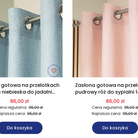
 gotowa na przelotkach
Zasłona gotowa na prze
 niebieska do jadalni
pudrowy róż do sypialni 
40x250 cm 005/W2
cm 004/W2
86,00 zł
86,00 zł
ena regularna:
95,00 zł
Cena regularna:
95,00 z
ajniższa cena:
95,00 zł
Najniższa cena:
95,00 zł
Do koszyka
Do koszyka