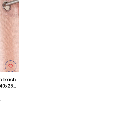
lotkach
140x250
ł