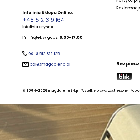
Reklamacje
Infolinia Sklepu Online:
+48 512 319 164
Infolinia czynna:
Pn-Piątek w godz:
9.00-17.00
0048 512 319 125
Bezpiecz
bok@magdalena.pl
© 2004-2026 magdalena24.pl
Wszelkie prawa zastrzeżone.
Kopiow