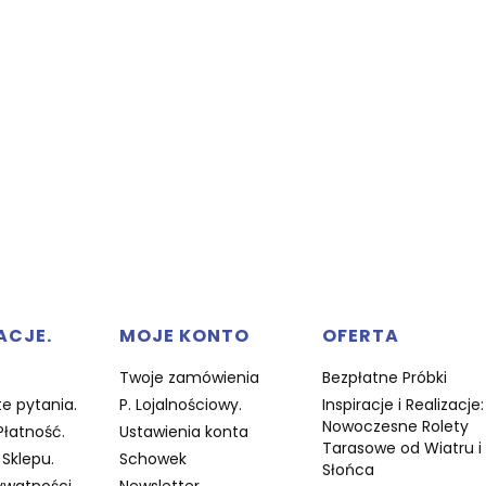
w stopce
ACJE.
MOJE KONTO
OFERTA
Twoje zamówienia
Bezpłatne Próbki
e pytania.
P. Lojalnościowy.
Inspiracje i Realizacje:
Nowoczesne Rolety
Płatność.
Ustawienia konta
Tarasowe od Wiatru i
Sklepu.
Schowek
Słońca
ywatności.
Newsletter.