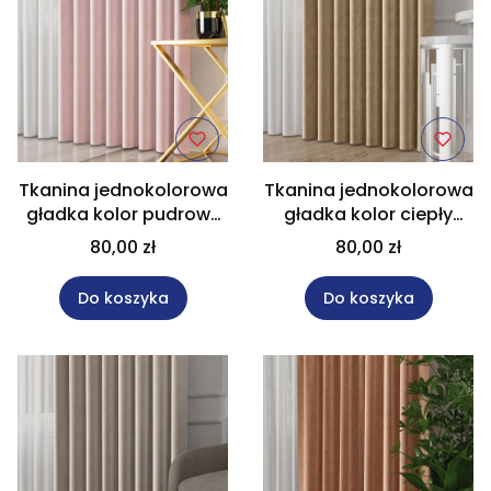
Tkanina jednokolorowa
Tkanina jednokolorowa
gładka kolor pudrowy
gładka kolor ciepły
róż na metry wysokość
beżowy na metry
80,00 zł
80,00 zł
300 cm VELVET/030
wysokość 300 cm
VELVET/013
Do koszyka
Do koszyka