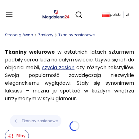
Produkty w koszyku: 
polski
zł
Otwórz wyszukiwarkę
Strona główna
Zasłony
Tkaniny zasłonowe
Tkaniny welurowe
w ostatnich latach szturmem
podbiły serca ludzi na całym świecie. Używa się ich do
obijania mebli,
szycia zasłon
czy różnych tekstyliów.
Swoją popularność zawdzięczają niezwykle
eleganckiemu wyglądowi. Stały się synonimem
luksusu – można je spotkać w każdym wnętrzu
utrzymanym w stylu glamour.
Tkaniny zasłonowe
Filtry