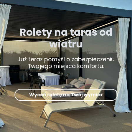
Rolety na taras od
wiatru
Już teraz pomyśl o zabezpieczeniu
Twojego miejsca komfortu.
Wyceń roletę na Twój wymiar