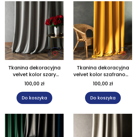
Tkanina dekoracyjna
Tkanina dekoracyjna
velvet kolor szary
velvet kolor szafranowy
wysokość 320 cm
wysokość 320 cm
100,00 zł
100,00 zł
MATT VELVET
MATT VELVET
Do koszyka
Do koszyka