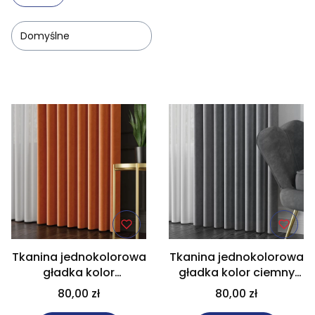
Domyślne
Lista produktów
Tkanina jednokolorowa
Tkanina jednokolorowa
gładka kolor
gładka kolor ciemny
pomarańczowy na
szary na metry
80,00 zł
80,00 zł
metry wysokość 300
wysokość 300 cm