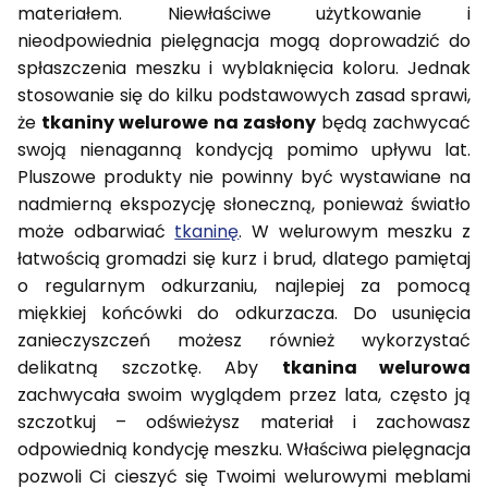
materiałem. Niewłaściwe użytkowanie i
nieodpowiednia pielęgnacja mogą doprowadzić do
spłaszczenia meszku i wyblaknięcia koloru. Jednak
stosowanie się do kilku podstawowych zasad sprawi,
że
tkaniny welurowe na zasłony
będą zachwycać
swoją nienaganną kondycją pomimo upływu lat.
Pluszowe produkty nie powinny być wystawiane na
nadmierną ekspozycję słoneczną, ponieważ światło
może odbarwiać
tkaninę
. W welurowym meszku z
łatwością gromadzi się kurz i brud, dlatego pamiętaj
o regularnym odkurzaniu, najlepiej za pomocą
miękkiej końcówki do odkurzacza. Do usunięcia
zanieczyszczeń możesz również wykorzystać
delikatną szczotkę. Aby
tkanina welurowa
zachwycała swoim wyglądem przez lata, często ją
szczotkuj – odświeżysz materiał i zachowasz
odpowiednią kondycję meszku. Właściwa pielęgnacja
pozwoli Ci cieszyć się Twoimi welurowymi meblami