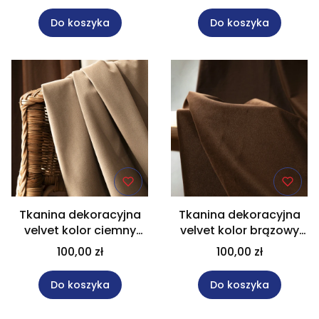
Do koszyka
Do koszyka
Tkanina dekoracyjna
Tkanina dekoracyjna
velvet kolor ciemny
velvet kolor brązowy
beżowy wysokość 320
wysokość 320 cm
100,00 zł
100,00 zł
cm MATT VELVET
MATT VELVET
Do koszyka
Do koszyka