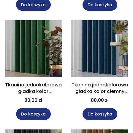
cm VELVET/027
VELVET/070
Do koszyka
Do koszyka
Tkanina jednokolorowa
Tkanina jednokolorowa
gładka kolor
gładka kolor ciemny
szmaragdowy na
niebieski na metry
80,00 zł
80,00 zł
metry wysokość 300
wysokość 300 cm
cm VELVET/093
VELVET/108
Do koszyka
Do koszyka