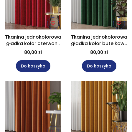
Tkanina jednokolorowa
Tkanina jednokolorowa
gładka kolor czerwony
gładka kolor butelkowy
na metry wysokość 300
zielony na metry
80,00 zł
80,00 zł
cm VELVET/043
wysokość 300 cm
VELVET/094
Do koszyka
Do koszyka