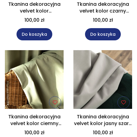
Tkanina dekoracyjna
Tkanina dekoracyjna
velvet kolor
velvet kolor czarny
zielonoszary wysokość
wysokość 320 cm
100,00 zł
100,00 zł
320 cm MATT VELVET
MATT VELVET
Do koszyka
Do koszyka
Tkanina dekoracyjna
Tkanina dekoracyjna
velvet kolor ciemny
velvet kolor jasny szary
szarozielony wysokość
wysokość 320 cm
100,00 zł
100,00 zł
320 cm MATT VELVET
MATT VELVET