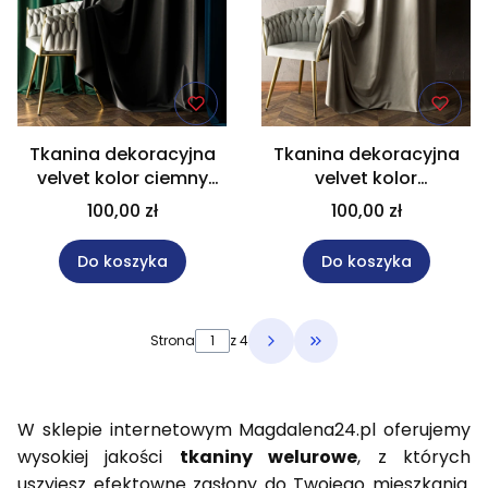
Tkanina dekoracyjna
Tkanina dekoracyjna
velvet kolor ciemny
velvet kolor
szary wysokość 320 cm
szarobeżowy wysokość
100,00 zł
100,00 zł
MATT VELVET
320 cm MATT VELVET
Do koszyka
Do koszyka
Strona
z 4
Przejdź do ostatniej 
W sklepie internetowym Magdalena24.pl oferujemy
wysokiej jakości
tkaniny welurowe
, z których
uszyjesz efektowne zasłony do Twojego mieszkania.