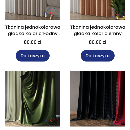
Tkanina jednokolorowa
Tkanina jednokolorowa
gładka kolor chłodny
gładka kolor ciemny
beżowy na metry
beżowy na metry
80,00 zł
80,00 zł
wysokość 300 cm
wysokość 300 cm
VELVET/008
VELVET/006
Do koszyka
Do koszyka