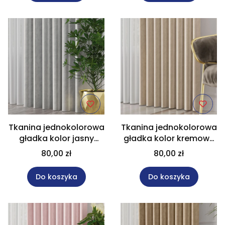
Tkanina jednokolorowa
Tkanina jednokolorowa
gładka kolor jasny
gładka kolor kremowy
szary na metry
na metry wysokość 300
80,00 zł
80,00 zł
wysokość 300 cm
cm VELVET/057
VELVET/073
Do koszyka
Do koszyka