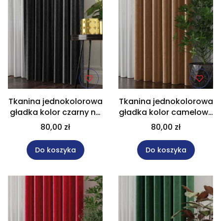
Tkanina jednokolorowa
Tkanina jednokolorowa
gładka kolor czarny na
gładka kolor camelowy
metry wysokość 300
na metry wysokość 300
80,00 zł
80,00 zł
cm VELVET/111
cm VELVET/011
Do koszyka
Do koszyka