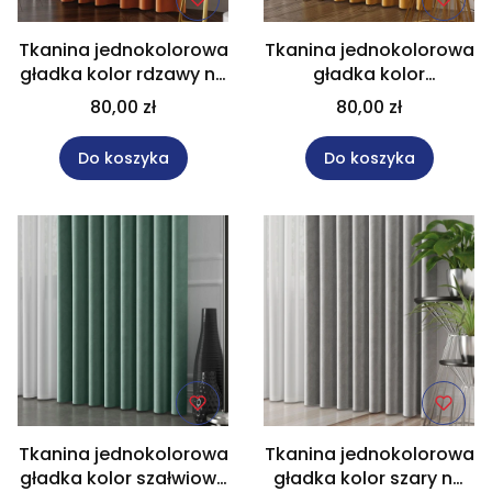
Tkanina jednokolorowa
Tkanina jednokolorowa
gładka kolor rdzawy na
gładka kolor
metry wysokość 300
szafranowy na metry
80,00 zł
80,00 zł
cm VELVET/028
wysokość 300 cm
VELVET/026
Do koszyka
Do koszyka
Tkanina jednokolorowa
Tkanina jednokolorowa
gładka kolor szałwiowy
gładka kolor szary na