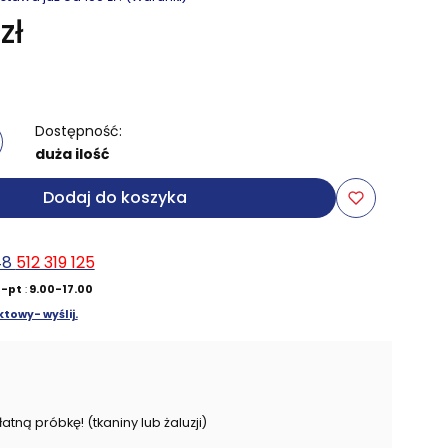
zł
Dostępność:
duża ilość
Dodaj do koszyka
48
512 319 125
-pt
:
9.00-17.00
towy- wyślij.
ną próbkę! (tkaniny lub żaluzji)