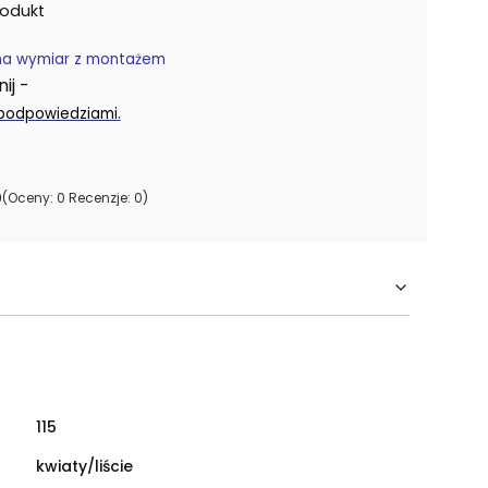
rodukt
na wymiar z montażem
j -
.
 podpowiedziami
0
(Oceny: 0 Recenzje: 0)
115
kwiaty/liście