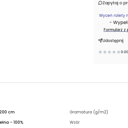
Zapytaj o p
Wyceń rolety 
- Wypełni
Formularz z
Udostępnij
0.0
x200 cm
Gramatura (g/m2)
ełna - 100%
Wzór