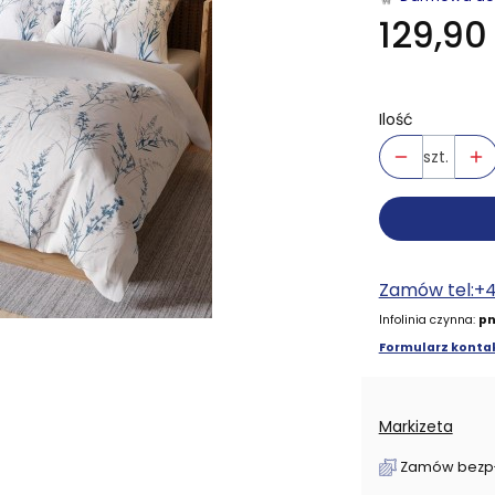
129,90 
Ilość
szt.
Zamów tel:+
Infolinia czynna:
pn
Formularz kontak
Markizeta
Zamów bezpłat