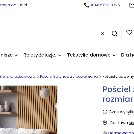
awa od 199 zł
0048 512 319 125
Wyczyść
Szukaj
rnisze
Rolety żaluzje.
Tekstylia domowe
Dla h
Bielizna pościelowa
Pościel Satynowa / bawełniana
Pościel z bawełn
Pościel
rozmiar
Czas wysyłki
Dostawa
od
Darmowa dost