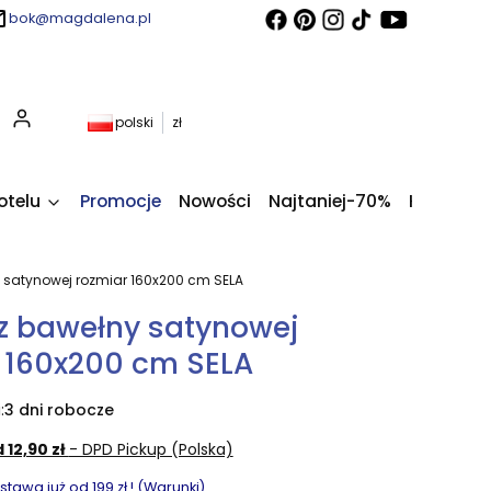
bok@magdalena.pl
Produkty w koszyku: 0. Zobacz szczegóły
polski
zł
otelu
Promocje
Nowości
Najtaniej-70%
Kupony fi
y satynowej rozmiar 160x200 cm SELA
 z bawełny satynowej
 160x200 cm SELA
:
3 dni robocze
 12,90 zł
- DPD Pickup (Polska)
awa już od 199 zł ! (Warunki)