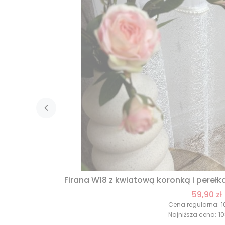
Firana W18 z kwiatową koronką i pereł
59,90 zł
Cena regularna:
1
Najniższa cena:
10