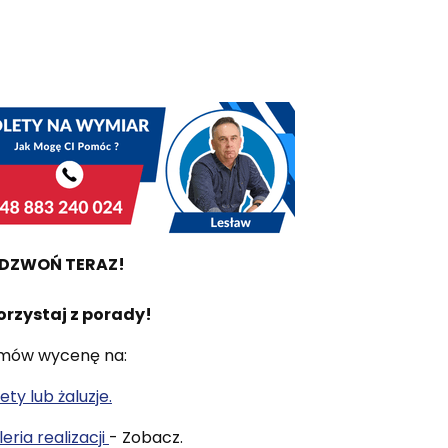
DZWOŃ TERAZ!
orzystaj z porady!
mów wycenę na:
ety lub żaluzje.
eria realizacji
- Zobacz.