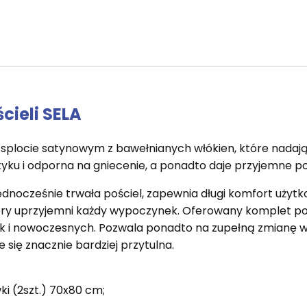
cieli SELA
 splocie satynowym z bawełnianych włókien, które nadają 
dotyku i odporna na gniecenie, a ponadto daje przyjemne 
 jednocześnie trwała pościel, zapewnia długi komfort uż
ry uprzyjemni każdy wypoczynek. Oferowany komplet pośc
ak i nowoczesnych. Pozwala ponadto na zupełną zmianę w
je się znacznie bardziej przytulna.
i (2szt.) 70x80 cm;