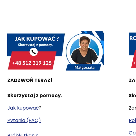
ZADZWOŃ TERAZ!
ZA
Skorzystaj z pomocy.
Sk
Jak kupować
?
Za
Pytania (FAQ)
Rol
Gal
Próbki tkanin