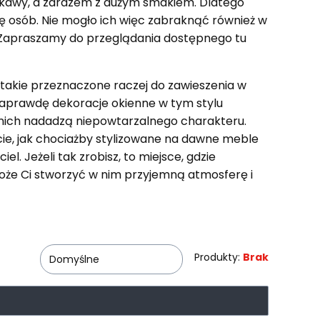
kawy, a zarazem z dużym smakiem. Dlatego
bę osób. Nie mogło ich więc zabraknąć również w
e. Zapraszamy do przeglądania dostępnego tu
 takie przeznaczone raczej do zawieszenia w
 naprawdę dekoracje okienne w tym stylu
z nich nadadzą niepowtarzalnego charakteru.
ie, jak chociażby stylizowane na dawne meble
l. Jeżeli tak zrobisz, to miejsce, gdzie
oże Ci stworzyć w nim przyjemną atmosferę i
Produkty:
Brak
Domyślne