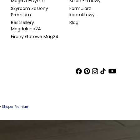
Mag670-Dymki
Salon Firmowy.
Skyroom Zasłony
Formularz
Premium
kontaktowy.
Bestsellery
Blog
Magdalena24
Firany Gotowe Mag24
wy
Shoper Premium