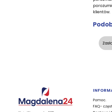
porozumie
klientów.
Podob
Zasł
Linki 
INFORM
Pomoc.
FAQ- częst