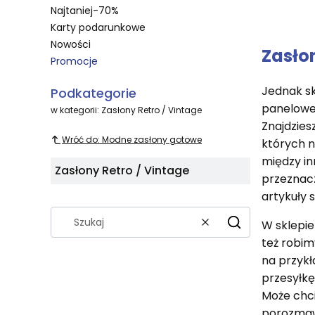
Najtaniej-70%
Karty podarunkowe
Nowości
Zasło
Promocje
Koniec menu
Jednak sk
Podkategorie
panelowe,
w kategorii: Zasłony Retro / Vintage
Znajdzies
Wróć do: Modne zasłony gotowe
których n
między in
Zasłony Retro / Vintage
przeznacz
artykuły 
W sklepie
Wyczyść
Szukaj
też robim
na przykł
przesyłkę
Może chci
porozmawi