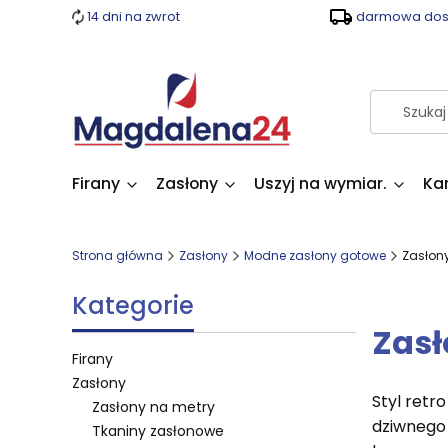
14 dni na zwrot
darmowa dost
Firany
Zasłony
Uszyj na wymiar.
Ka
Strona główna
Zasłony
Modne zasłony gotowe
Zasłony
Kategorie
Zasł
Firany
Zasłony
Styl retr
Zasłony na metry
dziwnego 
Tkaniny zasłonowe