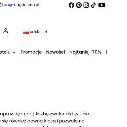
bok@magdalena.pl
Produkty w koszyku: 0. Zobacz szczegóły
polski
zł
otelu
Promocje
Nowości
Najtaniej-70%
Kupony fi
aprawdę sporą liczbę zwolenników. I nic
e się również pewną klasą i pozwala na