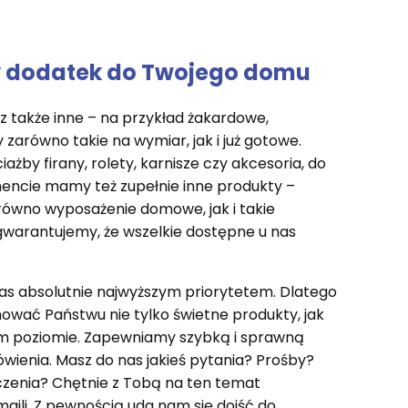
y dodatek do Twojego domu
cz także inne – na przykład żakardowe,
arówno takie na wymiar, jak i już gotowe.
ażby firany, rolety, karnisze czy akcesoria, do
mencie mamy też zupełnie inne produkty –
zarówno wyposażenie domowe, jak i takie
warantujemy, że wszelkie dostępne u nas
nas absolutnie najwyższym priorytetem. Dlatego
nować Państwu nie tylko świetne produkty, jak
łym poziomie. Zapewniamy szybką i sprawną
wienia. Masz do nas jakieś pytania? Prośby?
czenia? Chętnie z Tobą na ten temat
ili. Z pewnością uda nam się dojść do