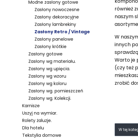
komponow
Modne zasłony gotowe
również z
Zasłony nowoczesne
naszym sk
Zasłony dekoracyjne
asortyme
Zasłony lambrekiny
Zasłony Retro / Vintage
W naszym 
Zasłony panelowe
innych po
Zasłony krótkie
sprawdzą 
Zasłony gotowe
Warto je 
Zasłony wg materiału.
(czy też p
Zasłony wg upięcia.
mieszkasz
Zasłony wg wzoru
zrobić do
Zasłony wg koloru
Zasłony wg. pomieszczeń
Zasłony wg. Kolekcji.
Karnisze
Uszyj na wymiar.
Rolety żaluzje.
Lista 
Dla hotelu
W tej kat
Tekstylia domowe