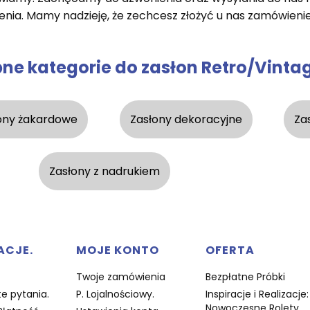
nia. Mamy nadzieję, że zechcesz złożyć u nas zamówienie
ne kategorie do zasłon Retro/Vinta
ony żakardowe
Zasłony dekoracyjne
Za
Zasłony z nadrukiem
w stopce
ACJE.
MOJE KONTO
OFERTA
Twoje zamówienia
Bezpłatne Próbki
e pytania.
P. Lojalnościowy.
Inspiracje i Realizacje:
Nowoczesne Rolety