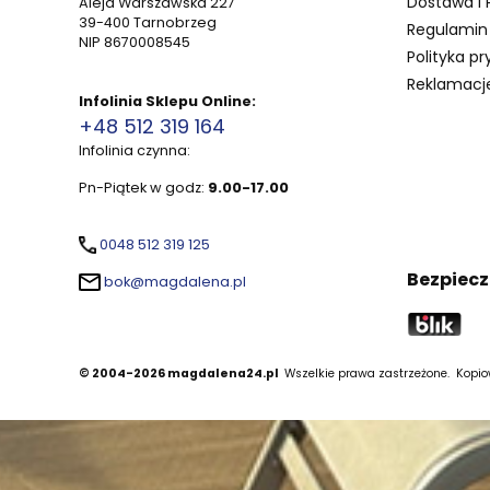
Dostawa i 
Aleja Warszawska 227
39-400 Tarnobrzeg
Regulamin 
NIP 8670008545
Polityka pr
Reklamacje
Infolinia Sklepu Online:
+48 512 319 164
Infolinia czynna:
Pn-Piątek w godz:
9.00-17.00
0048 512 319 125
Bezpiecz
bok@magdalena.pl
© 2004-2026 magdalena24.pl
Wszelkie prawa zastrzeżone.
Kopiow