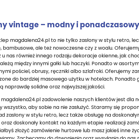
ny vintage – modny i ponadczasow
lep magdalena24.pl to nie tylko zasłony w stylu retro, le
 bambusowe, ale też nowoczesne czy z woalu. Oferujemy z
z u nas również innego rodzaju dekoracje okienne, jak choci
ależą między innymi gałki lub haczyki. Ponadto w asorty
nymi pościel, obrusy, ręczniki albo szlafroki. Oferujemy 
one do bardziej masowego użytku w hotelach. Ponadto g
są naprawdę solidne oraz najwyższej jakości.
 magdalena24.pl zadowolenie naszych klientów jest dla 
y wszystko, aby sobie na nie zasłużyć. Staramy się propo
ad zasłony w stylu retro, lecz także obsługę na doskona
 oraz doskonały kontakt na każdym etapie realizacji zamó
ałbyś złożyć zamówienie hurtowe lub masz jakieś inne ży
amy. Zachęcamy do dzwonienia oraz wysyłania do nas ma