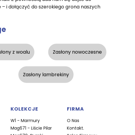
 – i dołączyć do szerokiego grona naszych
ge
słony z woalu
Zasłony nowoczesne
Zasłony lambrekiny
KOLEKCJE
FIRMA
W1 - Marmury
O Nas
Mag671 - Liście Pilar
Kontakt.