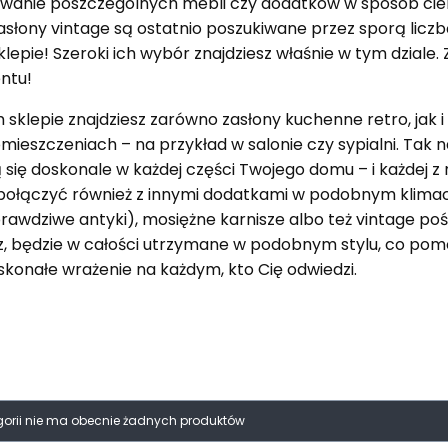
anie poszczególnych mebli czy dodatków w sposób cie
asłony vintage są ostatnio poszukiwane przez sporą licz
lepie! Szeroki ich wybór znajdziesz właśnie w tym dzial
ntu!
sklepie znajdziesz zarówno zasłony kuchenne retro, jak i
mieszczeniach – na przykład w salonie czy sypialni. Tak
się doskonale w każdej części Twojego domu – i każdej 
połączyć również z innymi dodatkami w podobnym klimac
rawdziwe antyki), mosiężne karnisze albo też vintage poście
, będzie w całości utrzymane w podobnym stylu, co pom
skonałe wrażenie na każdym, kto Cię odwiedzi.
produktów
egorii nie ma obecnie żadnych produktów