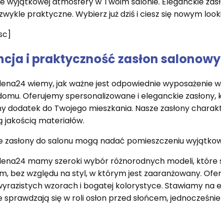
e wyjątkowej atmosfery w Twoim salonie. Eleganckie zasło
ezwykle praktyczne. Wybierz już dziś i ciesz się nowym lo
sc]
ncja i praktyczność zasłon salonow
na24 wiemy, jak ważne jest odpowiednie wyposażenie wnę
omu. Oferujemy spersonalizowane i eleganckie zasłony, k
y dodatek do Twojego mieszkania. Nasze zasłony charak
 jakością materiałów.
ie zasłony do salonu mogą nadać pomieszczeniu wyjątko
na24 mamy szeroki wybór różnorodnych modeli, które sp
m, bez względu na styl, w którym jest zaaranżowany. Of
o wyrazistych wzorach i bogatej kolorystyce. Stawiamy na 
 sprawdzają się w roli osłon przed słońcem, jednocześ