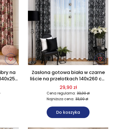
ibry na
Zasłona gotowa biała w czarne
 140x250
liście na przelotkach 140x260 cm
U16
29,90 zł
ł
Cena regularna:
33,00 zł
Najniższa cena:
33,00 zł
Do koszyka