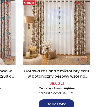
-10%
Okazja
-9%
żowa w
Gotowa zasłona z mikrofibry ecru
0x260 cm
w botaniczny beżowy wzór na
przelotkach 140x250 cm U8
68,00 zł
ł
Cena regularna:
75,00 zł
Najniższa cena:
75,00 zł
Do koszyka