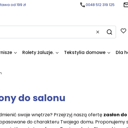
awa od 199 zł
0048 512 319 125
Wyczyść
Szukaj
rnisze
Rolety żaluzje.
Tekstylia domowe
Dla h
n
ony do salonu
mienić swoje wnętrze? Przejrzyj naszą ofertę
zasłon do
dopasowane do charakteru Twojego domu. Proponujemy sz