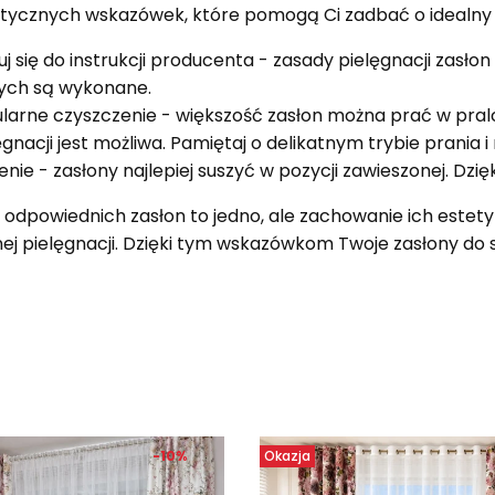
ktycznych wskazówek, które pomogą Ci zadbać o idealny
uj się do instrukcji producenta - zasady pielęgnacji zasło
ych są wykonane.
larne czyszczenie - większość zasłon można prać w pral
ęgnacji jest możliwa. Pamiętaj o delikatnym trybie prania i
enie - zasłony najlepiej suszyć w pozycji zawieszonej. Dzię
odpowiednich zasłon to jedno, ale zachowanie ich estetyk
j pielęgnacji. Dzięki tym wskazówkom Twoje zasłony do s
produktów
-10%
Okazja