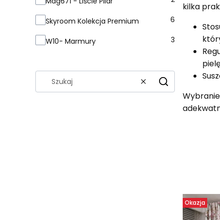
Mag671 - Liście Pilar
kilka pra
6
Skyroom Kolekcja Premium
Stos
któr
3
W10- Marmury
Regu
piel
Susz
Wyczyść
Szukaj
Wybranie 
adekwatne
Lista 
Okazja