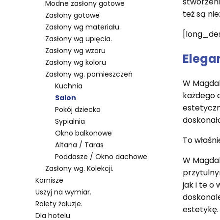
stworzeni
Modne zasłony gotowe
też są ni
Zasłony gotowe
Zasłony wg materiału.
[long_de
Zasłony wg upięcia.
Zasłony wg wzoru
Elega
Zasłony wg koloru
Zasłony wg. pomieszczeń
W Magdale
Kuchnia
każdego d
Salon
estetyczn
Pokój dziecka
doskonałą
Sypialnia
Okno balkonowe
To właśn
Altana / Taras
Poddasze / Okno dachowe
W Magdale
Zasłony wg. Kolekcji.
przytulny
Karnisze
jak i te 
Uszyj na wymiar.
doskonale
Rolety żaluzje.
estetykę.
Dla hotelu