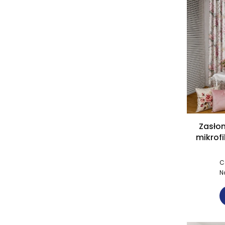
Zasło
mikrof
C
N