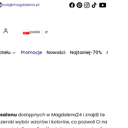
bok@magdalena.pl
Produkty w koszyku: 0. Zobacz szczegóły
polski
zł
otelu
Promocje
Nowości
Najtaniej-70%
Kupony fi
 salonu
dostępnych w Magdalena24 i znajdź te
eroki wybór wzorów i kolorów, co pozwoli Ci na