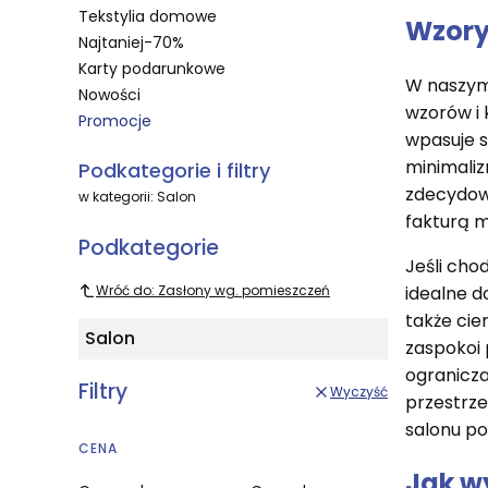
Tekstylia domowe
Wzory
Najtaniej-70%
Karty podarunkowe
W naszym
Nowości
wzorów i 
Promocje
wpasuje s
Koniec menu
minimaliz
Podkategorie i filtry
zdecydowa
w kategorii: Salon
fakturą m
Podkategorie
Jeśli cho
idealne d
Wróć do: Zasłony wg. pomieszczeń
także cie
Salon
zaspokoi 
ogranicza
Filtry
Wyczyść
przestrze
salonu po
CENA
Jak w