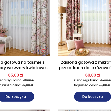
na gotowa na taśmie z
Zasłona gotowa z mikrof
ibry we wzory kwiatowe
przelotkach dalie różowe
140x250 cm U10
cm U12
65,00 zł
68,00 zł
ena regularna:
72,00 zł
Cena regularna:
75,00 z
ajniższa cena:
72,00 zł
Najniższa cena:
75,00 zł
Do koszyka
Do koszyka