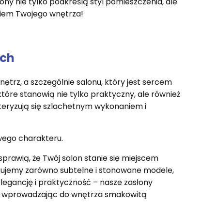
ny nie tylko podkreślą styl pomieszczenia, ale
okiem Twojego wnętrza!
ych
trz, a szczególnie salonu, który jest sercem
tóre stanowią nie tylko praktyczny, ale również
teryzują się szlachetnym wykonaniem i
wego charakteru.
rawią, że Twój salon stanie się miejscem
erujemy zarówno subtelne i stonowane modele,
elegancję i praktyczność – nasze zasłony
nie wprowadzając do wnętrza smakowitą