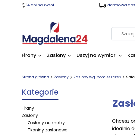
14 dni na zwrot
darmowa dost
Firany
Zasłony
Uszyj na wymiar.
Ka
Strona główna
Zasłony
Zasłony wg. pomieszczeń
Salo
Kategorie
Zasł
Firany
Zasłony
Chcesz od
Zasłony na metry
idealnie 
Tkaniny zasłonowe