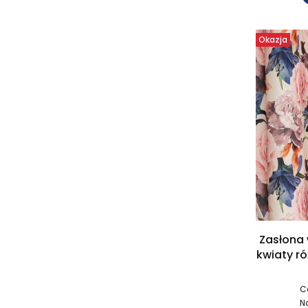
Okazja
Zasłona
kwiaty r
C
N