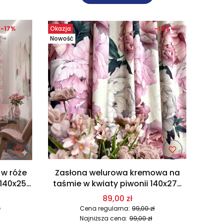
-17%
Okazja
-10%
Nowość
 w róże
Zasłona welurowa kremowa na
 140x250
taśmie w kwiaty piwonii 140x270
cm N2
89,00 zł
ł
Cena regularna:
99,00 zł
Najniższa cena:
99,00 zł