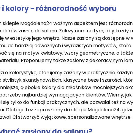
 i kolory - różnorodność wyboru
 sklepie Magdalena24 ważnym aspektem jest różnorodn
kolorów zasłon do salonu. Zależy nam na tym, aby każdy m
ię w estetykę jego wnętrz. Nasze zasłony są dostępne w
mu do bardziej odważnych i wyrazistych motywów, które
ć się na motyw kwiatowy, wzory geometryczne, a także 
ateriału. Proponujemy także zasłony z dekoracyjnym lam
dzi o kolorystykę, oferujemy zasłony w praktycznie każdym
o stylistyk skandynawskich, klasyczne beże i szarości, kt
mniejsze, głębokie kolory dla miłośników mocniejszych akc
potrzeby najbardziej wymagających klientów. Wiemy, jak 
ł się tylko do funkcji praktycznych, ale pozwalał też na w
ni. Dlatego też zapraszamy do sklepu Magdalena24, gdzi
zwoli Ci stworzyć wyjątkowe, spersonalizowane wnętrze.
ybrać zasłony do salonu?