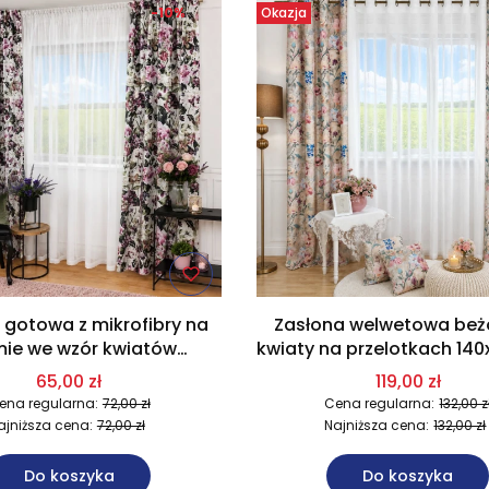
-10%
Okazja
 gotowa z mikrofibry na
Zasłona welwetowa be
mie we wzór kwiatów
kwiaty na przelotkach 14
wo-różowych 140x250 cm
U14
65,00 zł
119,00 zł
U13
ena regularna:
72,00 zł
Cena regularna:
132,00 z
ajniższa cena:
72,00 zł
Najniższa cena:
132,00 zł
Do koszyka
Do koszyka