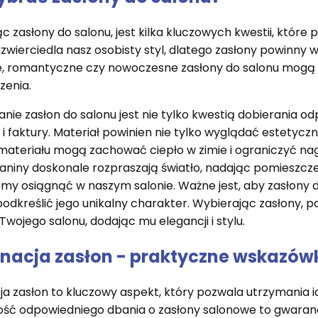
c zasłony do salonu, jest kilka kluczowych kwestii, któr
zwierciedla nasz osobisty styl, dlatego zasłony powinny
e, romantyczne czy nowoczesne zasłony do salonu mogą
zenia.
ie zasłon do salonu jest nie tylko kwestią dobierania o
 i faktury. Materiał powinien nie tylko wyglądać estetyczn
ateriału mogą zachować ciepło w zimie i ograniczyć na
kaniny doskonale rozpraszają światło, nadając pomieszcze
my osiągnąć w naszym salonie. Ważne jest, aby zasłony d
podkreślić jego unikalny charakter. Wybierając zasłony,
Twojego salonu, dodając mu elegancji i stylu.
gnacja zasłon - praktyczne wskazów
ja zasłon to kluczowy aspekt, który pozwala utrzymania i
ść odpowiedniego dbania o zasłony salonowe to gwaranc