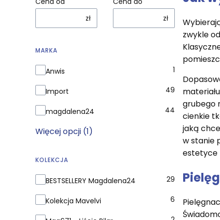
Cena od
Cena do
zł
zł
Wybierają
zwykle od
Klasyczn
MARKA
pomieszc
Marka
1
Anwis
Dopasowan
49
materiału
Import
grubego m
44
magdalena24
cienkie t
jaką chce
Więcej opcji (1)
w stanie 
estetyce 
KOLEKCJA
Pielę
Kolekcja
29
BESTSELLERY Magdalena24
6
Kolekcja Mavelvi
Pielęgnac
Świadomo
2