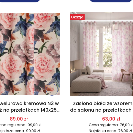
-10%
Okazja
 welurowa kremowa N3 w
Zasłona biała ze wzorem
óż na przelotkach 140x250
do salonu na przelotkach
cm
cm N5
89,00 zł
63,00 zł
ena regularna:
99,00 zł
Cena regularna:
76,00 z
ajniższa cena:
99,00 zł
Najniższa cena:
76,00 zł