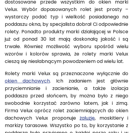
dostosowane przede wszystkim do okien marki
Velux. Wybór dopasowanych rolet jest prosty –
wystarczy podać typ i wielkość posiadanego na
poddaszu okna, by specjalista dobrał Ci odpowiednie
rolety. Ponadto produkty marki działającej w Polsce
już od ponad 30 lat mają doskonałą jakość i są
trwałe. Również możliwość wyboru spośród wielu
wzorów i kolorów sprawia, że rolety marki Velux
cieszą się niesłabnącym powodzeniem od wielu lat.
Rolety marki Velux są przeznaczone wyłącznie do
okien dachowych
. Ich zadaniem jest głównie
przyciemnianie i zacienianie, a także izolacja
poddasza przed słońcem, by można było z niego
swobodnie korzystać zarówno latem, jak i zimą.
Firma Velux oprócz rolet zaciemniających do okien
dachowych Velux proponuje
żaluzje
, moskitiery i
markizy tarasowe. Wszystko po to, by korzystanie z
poddasza było przyjemne o każdej porze roku i w