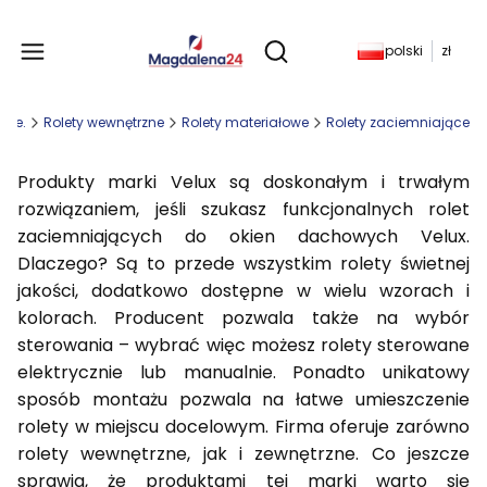
Produkty w koszyku: 
polski
zł
Otwórz wyszukiwarkę
uzje.
Rolety wewnętrzne
Rolety materiałowe
Rolety zaciemniające
Produkty marki Velux są doskonałym i trwałym
rozwiązaniem, jeśli szukasz funkcjonalnych rolet
zaciemniających do okien dachowych Velux.
Dlaczego? Są to przede wszystkim rolety świetnej
jakości, dodatkowo dostępne w wielu wzorach i
kolorach. Producent pozwala także na wybór
sterowania – wybrać więc możesz rolety sterowane
elektrycznie lub manualnie. Ponadto unikatowy
sposób montażu pozwala na łatwe umieszczenie
rolety w miejscu docelowym. Firma oferuje zarówno
rolety wewnętrzne, jak i zewnętrzne. Co jeszcze
sprawia, że produktami tej marki warto się