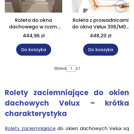
Roleta do okna
Roleta z prowadnicami
dachowego w rozm.
do okna Velux 306/M06
61,8x81,0 cm
rozm. 61,3x94 cm
444,96 zł
448,20 zł
Do koszyka
Do koszyka
Strona
z 1
Rolety zaciemniające do okien
dachowych Velux – krótka
charakterystyka
Rolety zaciemniające
do okien dachowych Velux są