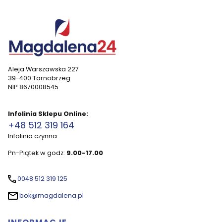
Aleja Warszawska 227
39-400 Tarnobrzeg
NIP 8670008545
Infolinia Sklepu Online:
+48 512 319 164
Infolinia czynna:
Pn-Piątek w godz:
9.00-17.00
0048 512 319 125
bok@magdalena.pl
Linki w stopce