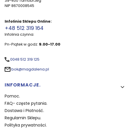
39-400 Tarnobrzeg
NIP 8670008545
Infolinia Sklepu Online:
+48 512 319 164
Infolinia czynna:
Pn-Piątek w godz:
9.00-17.00
0048 512 319 125
bok@magdalena.pl
Linki w stopce
INFORMACJE.
Pomoc.
FAQ- częste pytania.
Dostawa i Płatność.
Regulamin Sklepu.
Polityka prywatności.