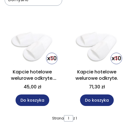
Lista produktów
Kapcie hotelowe
Kapcie hotelowe
welurowe odkryte.
welurowe odkryte.
CENA ZA 10 PAR.
45,00 zł
71,30 zł
Do koszyka
Do koszyka
Strona
z 1