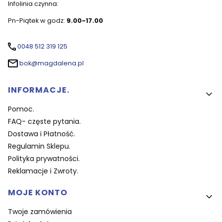
Infolinia czynna:
Pn-Piątek w godz:
9.00-17.00
0048 512 319 125
bok@magdalena.pl
Linki w stopce
INFORMACJE.
Pomoc.
FAQ- częste pytania.
Dostawa i Płatność.
Regulamin Sklepu.
Polityka prywatności.
Reklamacje i Zwroty.
MOJE KONTO
Twoje zamówienia