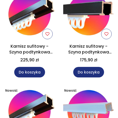
Karnisz sufitowy -
Karnisz sufitowy -
Szyna podtynkowa
Szyna podtynkowa
aluminiowa
aluminiowa
225,90 zł
175,90 zł
jednotorowa czarna
jednotorowa czarna
200 cm
150 cm
Do koszyka
Do koszyka
Nowość
Nowość