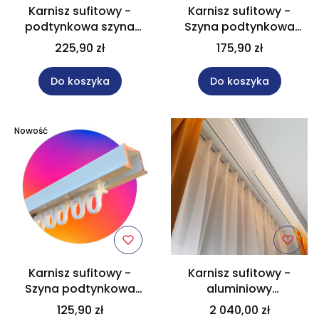
Karnisz sufitowy -
Karnisz sufitowy -
podtynkowa szyna
Szyna podtynkowa
aluminiowa
aluminiowa
225,90 zł
175,90 zł
jednotorowa biała 200
jednotorowa biała 150
cm
cm
Do koszyka
Do koszyka
Nowość
Karnisz sufitowy -
Karnisz sufitowy -
Szyna podtynkowa
aluminiowy
aluminiowa
jednobiegowy dług.
125,90 zł
2 040,00 zł