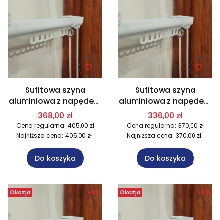
Sufitowa szyna
Sufitowa szyna
aluminiowa z napędem
aluminiowa z napędem
sznurkowym na wymiar
sznurkowym na wymiar
368,00 zł
336,00 zł
dł. 251-300 cm
dł. 201-250 cm
Cena regularna:
405,00 zł
Cena regularna:
370,00 zł
Najniższa cena:
405,00 zł
Najniższa cena:
370,00 zł
Do koszyka
Do koszyka
Okazja
-9%
Okazja
-9%