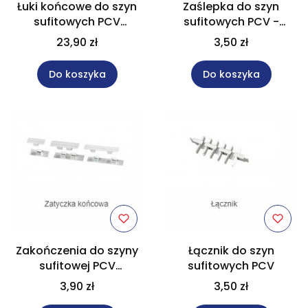
Łuki końcowe do szyn
Zaślepka do szyn
sufitowych PCV
sufitowych PCV -
dwubiegowych - 1kpl
PAKIET 10szt
23,90 zł
3,50 zł
Do koszyka
Do koszyka
Zakończenia do szyny
Łącznik do szyn
sufitowej PCV
sufitowych PCV
dwubiegowej - 1kpl
3,90 zł
3,50 zł