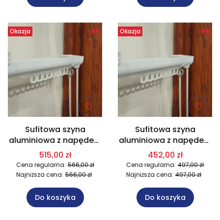
Okazja
-9%
Okazja
-9%
Sufitowa szyna
Sufitowa szyna
aluminiowa z napędem
aluminiowa z napędem
sznurkowym na wymiar
sznurkowym na wymiar
515,00 zł
452,00 zł
dł. 451-600 cm
dł. 401-450 cm
Cena regularna:
566,00 zł
Cena regularna:
497,00 zł
Najniższa cena:
566,00 zł
Najniższa cena:
497,00 zł
Do koszyka
Do koszyka