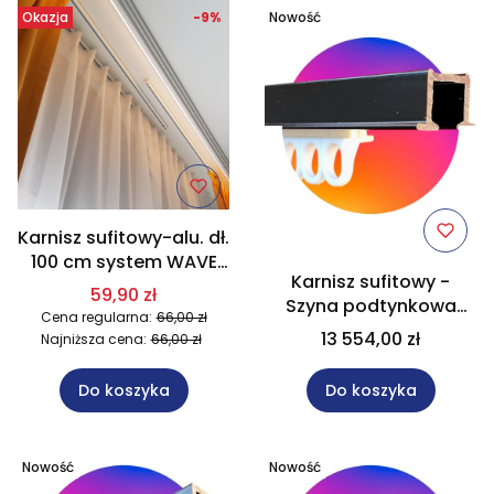
Okazja
-9%
Nowość
Karnisz sufitowy-alu. dł.
100 cm system WAVE
Karnisz sufitowy -
jednobiegowy
59,90 zł
Szyna podtynkowa
Cena regularna:
66,00 zł
aluminiowa
13 554,00 zł
Najniższa cena:
66,00 zł
jednotorowa czarna
600 cm x 20 szt.
Do koszyka
Do koszyka
Nowość
Nowość