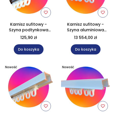
Karnisz sufitowy -
Karnisz sufitowy -
Szyna podtynkowa
Szyna aluminiowa
aluminiowa
jednotorowa biała 600
125,90 zł
13 554,00 zł
jednotorowa czarna
cm x 20 szt.
100 cm
Do koszyka
Do koszyka
Nowość
Nowość