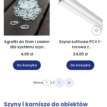
Agrafki do firan i zasłon
Szyna sufitowa PCV 1-
dla systemu szyn
torowa z
aluminiowych - 10 sztuk
wyposażeniem
4,00 zł
24,00 zł
Do koszyka
Do koszyka
Strona
z 2
Przejdź do ostatniej 
Szyny i karnisze do obiektów