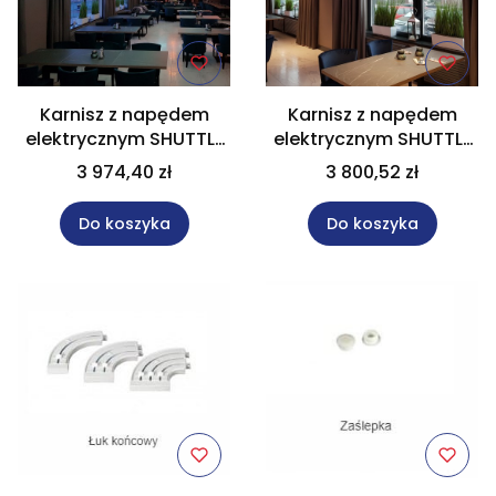
Karnisz z napędem
Karnisz z napędem
elektrycznym SHUTTLE
elektrycznym SHUTTLE
L, czarny 24V rozm. 350
L, czarny 24V rozm. 300
3 974,40 zł
3 800,52 zł
cm
cm
Do koszyka
Do koszyka