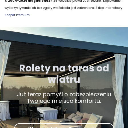
© 2004-2026 magdalena24.pl
Wszelkie prawa zastrzeżone.
Kopiowanie i
wykorzystywanie ich bez zgody właściciela jest zabronione. Sklep internetowy
Shoper Premium
Rolety na taras od
wiatru
Już teraz pomyśl o zabezpieczeniu
Twojego miejsca komfortu.