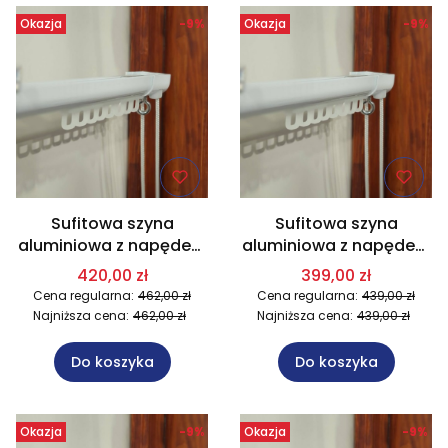
Okazja
-9%
Okazja
-9%
Sufitowa szyna
Sufitowa szyna
aluminiowa z napędem
aluminiowa z napędem
sznurkowym na wymiar
sznurkowym na wymiar
420,00 zł
399,00 zł
dł. 351-400 cm
dł. 301-350 cm
Cena regularna:
462,00 zł
Cena regularna:
439,00 zł
Najniższa cena:
462,00 zł
Najniższa cena:
439,00 zł
Do koszyka
Do koszyka
Okazja
-9%
Okazja
-9%