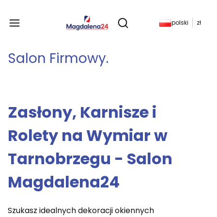
Produkty w koszyku: 
polski
zł
Otwórz wyszukiwarkę
Salon Firmowy.
Zasłony, Karnisze i
Rolety na Wymiar w
Tarnobrzegu - Salon
Magdalena24
Szukasz idealnych dekoracji okiennych