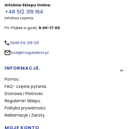
Infolinia Sklepu Online:
+48 512 319 164
Infolinia czynna:
Pn-Piątek w godz:
9.00-17.00
0048 512 319 125
bok@magdalena.pl
Linki w stopce
INFORMACJE.
Pomoc.
FAQ- częste pytania.
Dostawa i Płatność.
Regulamin Sklepu.
Polityka prywatności.
Reklamacje i Zwroty.
MOJE KONTO