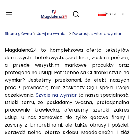
Produkty w koszyku: 
polski
zł
Otwórz wyszukiwarkę
Strona główna
Uszyj na wymiar.
Dekoracje szyte na wymiar
Magdalena24 to kompleksowa oferta tekstyliów
domowych i hotelowych, świat firan, zasłon i pościeli,
a przede wszystkim markowe produkty oraz
profesjonalne usługi. Potrzebne są Ci firanki szyte na
wymiar? Jesteśmy przekonani, że efekt naszych
prac z pewnością mile zaskoczy Cię i spełni Twoje
oczekiwania.
Szycie na wymiar
to nasza specjalność.
Dzięki temu, że posiadamy własną, profesjonalną
pracownię krawiecką, oferujemy szeroki zakres
usług. U nas zamówisz nie tylko gotowe firany i
zasłony z lambrekinami, ale także obrusy i pościel.
Sprawdź pełną ofertę sklepu Magdalena24 i złóż