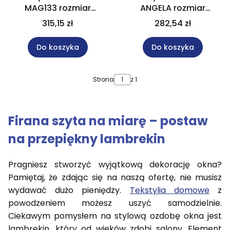
MAG133 rozmiar
ANGELA rozmiar
250x280 cm
250x280 cm
315,15 zł
282,54 zł
Do koszyka
Do koszyka
Strona
z 1
Firana szyta na miarę – postaw
na przepiękny lambrekin
Pragniesz stworzyć wyjątkową dekorację okna?
Pamiętaj, że zdając się na naszą ofertę, nie musisz
wydawać dużo pieniędzy.
Tekstylia domowe
z
powodzeniem możesz uszyć samodzielnie.
Ciekawym pomysłem na stylową ozdobę okna jest
lambrekin, który od wieków zdobi salony. Element