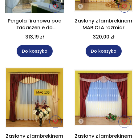
Pergola firanowa pod
Zasłony z lambrekinem
zadaszenie do
MARIOLA rozmiar
restauracji szer. 70x430
250x280 cm
313,19 zł
320,00 zł
cm
Do koszyka
Do koszyka
Zasłony z lambrekinem
Zasłony z lambrekinem