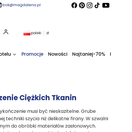
bok@magdalena.pl
Produkty w koszyku: 0. Zobacz szczegóły
polski
zł
otelu
Promocje
Nowości
Najtaniej-70%
Kupony fi
enie Ciężkich Tkanin
ykończenie musi być nieskazitelne. Grube
j techniki szycia niż delikatne firany. W szwalni
ym do obróbki materiałów zasłonowych.