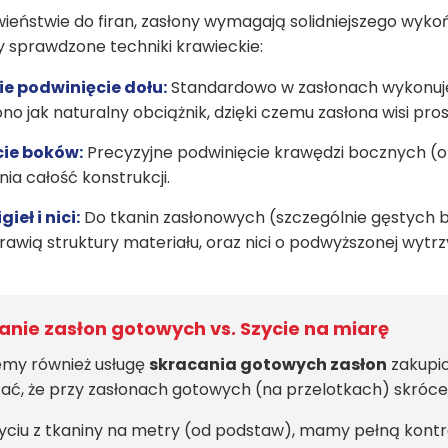
ieństwie do firan, zasłony wymagają solidniejszego wykońc
 sprawdzone techniki krawieckie:
ie podwinięcie dołu:
Standardowo w zasłonach wykonujem
ono jak naturalny obciążnik, dzięki czemu zasłona wisi prost
ie boków:
Precyzyjne podwinięcie krawędzi bocznych (ok
a całość konstrukcji.
gieł i nici:
Do tkanin zasłonowych (szczególnie gęstych 
urawią struktury materiału, oraz nici o podwyższonej wytr
anie zasłon gotowych vs. Szycie na miarę
emy również usługę
skracania gotowych zasłon
zakupio
ać, że przy zasłonach gotowych (na przelotkach) skrócen
zyciu z tkaniny na metry (od podstaw), mamy pełną kont