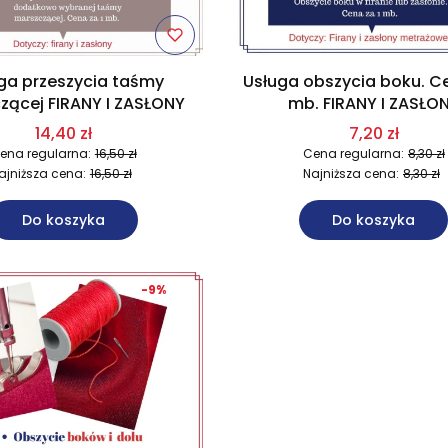
ga przeszycia taśmy
Usługa obszycia boku. Ce
zącej FIRANY I ZASŁONY
mb. FIRANY I ZASŁO
14,40 zł
7,20 zł
ena regularna:
16,50 zł
Cena regularna:
8,30 zł
ajniższa cena:
16,50 zł
Najniższa cena:
8,30 zł
Do koszyka
Do koszyka
-9%