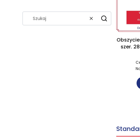
Wyczyść
Szukaj
Obszycie
szer. 2
TKANI
Ce
Na
Standa