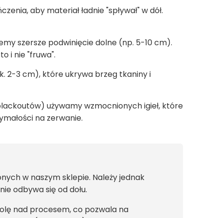
zenia, aby materiał ładnie "spływał" w dół.
y szersze podwinięcie dolne (np. 5-10 cm).
o i nie "fruwa".
. 2-3 cm), które ukrywa brzeg tkaniny i
blackoutów) używamy wzmocnionych igieł, które
zymałości na zerwanie.
nych w naszym sklepie. Należy jednak
ie odbywa się od dołu.
rolę nad procesem, co pozwala na