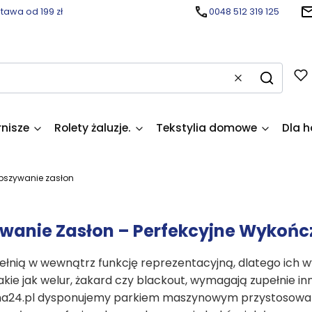
awa od 199 zł
0048 512 319 125
Wyczyść
Szukaj
rnisze
Rolety żaluzje.
Tekstylia domowe
Dla h
bszywanie zasłon
wanie Zasłon – Perfekcyjne Wykończ
ełnią w wewnątrz funkcję reprezentacyjną, dlatego ich w
akie jak welur, żakard czy blackout, wymagają zupełnie inne
a24.pl dysponujemy parkiem maszynowym przystosowan