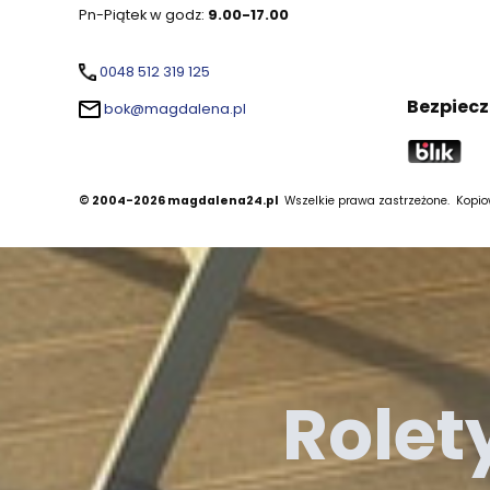
Pn-Piątek w godz:
9.00-17.00
0048 512 319 125
Bezpiecz
bok@magdalena.pl
© 2004-2026 magdalena24.pl
Wszelkie prawa zastrzeżone.
Kopiow
Rolet