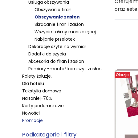
Oferujemy
Usługa obszywania
oraz este
Obszywanie firan
Obszywanie zasłon
Skracanie firan i zasłon
Wszycie taśmy marszczącej.
Nabijanie przelotek
Dekoracje szyte na wymiar
Dodatki do szycia
Lista 
Akcesoria do firan i zasłon
Pomiary -montaż karniszy i zasłon.
Okazja
Rolety żaluzje.
Dla hotelu
Tekstylia domowe
Najtaniej-70%
Karty podarunkowe
Nowości
Promocje
Koniec menu
Podkategorie i filtry