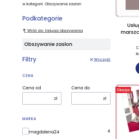
w kategorii: Obszywanie zasłon
Podkategorie
Usłu
Wróć do: Usługa obszywania
marszc
Obszywanie zasłon
C
N
Filtry
Wyczyść
CENA
Cena od
Cena do
Okazja
zł
zł
MARKA
Marka
4
magdalena24