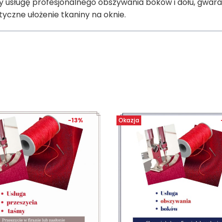
 usługę profesjonalnego obszywania boków i dołu, gwara
tyczne ułożenie tkaniny na oknie.
produktów
-13%
Okazja