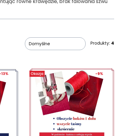
ntując równe krawędzie, brak falowania szwu
Produkty:
4
Domyślne
-13%
Okazja
-9%