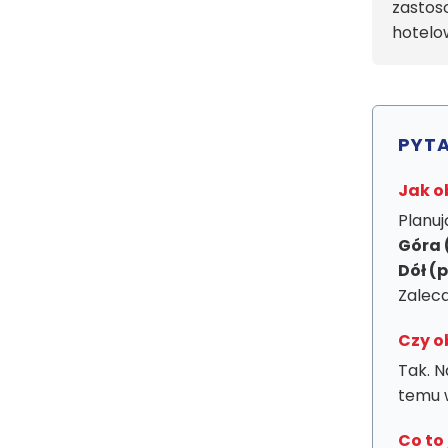
zastos
hotelo
PYTA
Jak o
Planuj
Góra 
Dół (
Zalec
Czy o
Tak. N
temu w
Co to 