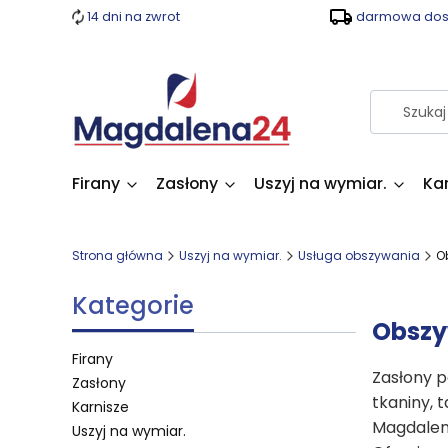
14 dni na zwrot
darmowa dost
Firany
Zasłony
Uszyj na wymiar.
Ka
Strona główna
Uszyj na wymiar.
Usługa obszywania
O
Kategorie
Obszy
Firany
Zasłony p
Zasłony
tkaniny, t
Karnisze
Magdalen
Uszyj na wymiar.