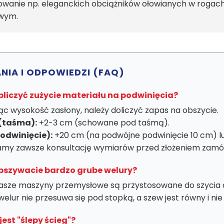
owanie np. eleganckich obciążników ołowianych w rogach 
wym.
NIA I ODPOWIEDZI (FAQ)
bliczyć zużycie materiału na podwinięcia?
ąc wysokość zasłony, należy doliczyć zapas na obszycie.
(taśma):
+2-3 cm (schowane pod taśmą).
podwinięcie):
+20 cm (na podwójne podwinięcie 10 cm) l
amy zawsze konsultację wymiarów przed złożeniem zamów
bszywacie bardzo grube welury?
asze maszyny przemysłowe są przystosowane do szycia cięż
elur nie przesuwa się pod stopką, a szew jest równy i ni
jest "ślepy ścieg"?