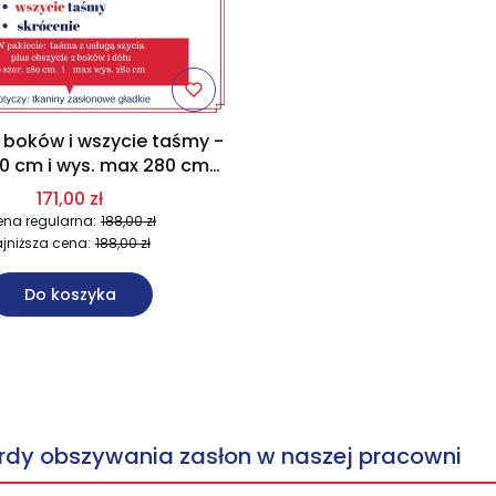
 boków i wszycie taśmy -
80 cm i wys. max 280 cm
NY ZASŁONOWE METRAŻ
171,00 zł
na regularna:
188,00 zł
jniższa cena:
188,00 zł
Do koszyka
rdy obszywania zasłon w naszej pracowni