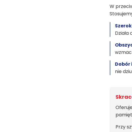
W przeciw
Stosujemy
Szerok
Działa 
Obszyc
wzmacni
Dobór i
nie dzi
Skrac
Oferuj
pamięt
Przy s