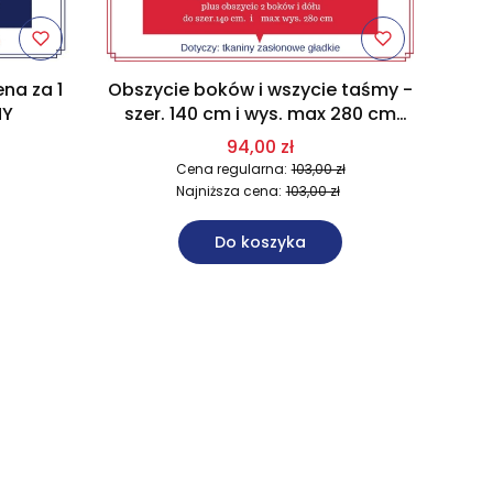
na za 1
Obszycie boków i wszycie taśmy -
NY
szer. 140 cm i wys. max 280 cm
TKANINY ZASŁONOWE METRAŻ
94,00 zł
Cena regularna:
103,00 zł
Najniższa cena:
103,00 zł
Do koszyka