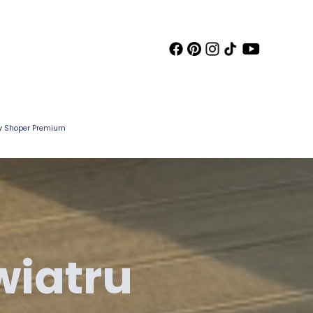
wy
Shoper Premium
wiatru