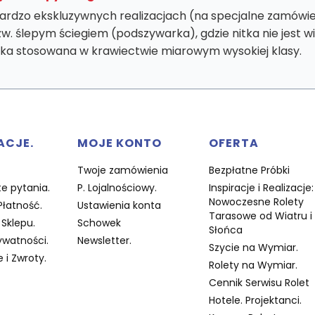
ardzo ekskluzywnych realizacjach (na specjalne zamówie
zw. ślepym ściegiem (podszywarka), gdzie nitka nie jest w
ika stosowana w krawiectwie miarowym wysokiej klasy.
w stopce
ACJE.
MOJE KONTO
OFERTA
Twoje zamówienia
Bezpłatne Próbki
e pytania.
P. Lojalnościowy.
Inspiracje i Realizacje:
Nowoczesne Rolety
Płatność.
Ustawienia konta
Tarasowe od Wiatru i
Sklepu.
Schowek
Słońca
ywatności.
Newsletter.
Szycie na Wymiar.
 i Zwroty.
Rolety na Wymiar.
Cennik Serwisu Rolet
Hotele. Projektanci.