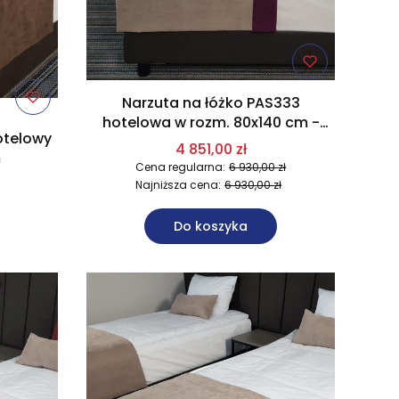
Narzuta na łóżko PAS333
hotelowa w rozm. 80x140 cm -
otelowy
PAKIET 30szt.
4 851,00 zł
m
Cena regularna:
6 930,00 zł
Najniższa cena:
6 930,00 zł
Do koszyka