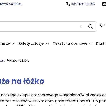
awa od 199 zł
0048 512 319 125
Wyczyść
Szukaj
rnisze
Rolety żaluzje.
Tekstylia domowe
Dla h
ka
Pasaże na łóżko
że na łóżko
 naszego sklepu internetowego Magdalena24.pl znajdzie
to zastosować w swoim domu, mieszkaniu, hotelu lub pe