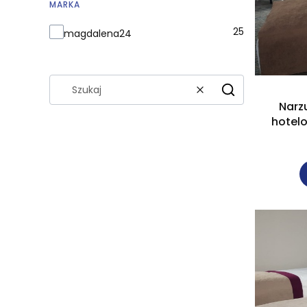
MARKA
Marka
25
magdalena24
Wyczyść
Szukaj
Narz
hotel