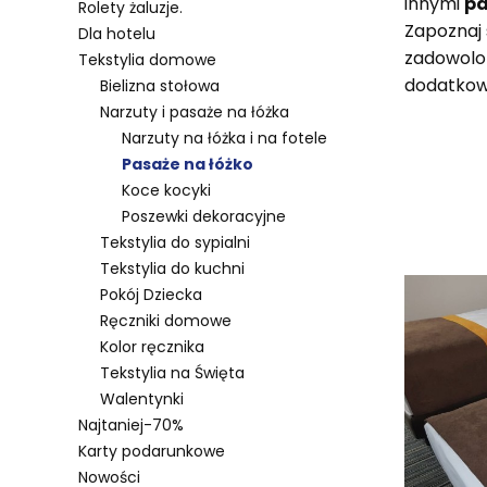
innymi
pa
Rolety żaluzje.
Zapoznaj 
Dla hotelu
zadowolon
Tekstylia domowe
dodatkow
Bielizna stołowa
Narzuty i pasaże na łóżka
Narzuty na łóżka i na fotele
Pasaże na łóżko
Koce kocyki
Poszewki dekoracyjne
Lista 
Tekstylia do sypialni
Tekstylia do kuchni
Pokój Dziecka
Ręczniki domowe
Kolor ręcznika
Tekstylia na Święta
Walentynki
Najtaniej-70%
Karty podarunkowe
Nowości