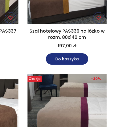
 PAS337
Szal hotelowy PAS336 na łóżko w
m
rozm. 80x140 cm
197,00 zł
Do koszyka
Okazja
-30%