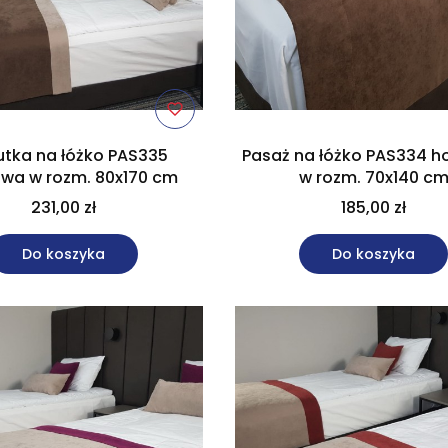
utka na łóżko PAS335
Pasaż na łóżko PAS334 h
owa w rozm. 80x170 cm
w rozm. 70x140 c
231,00 zł
185,00 zł
Do koszyka
Do koszyka