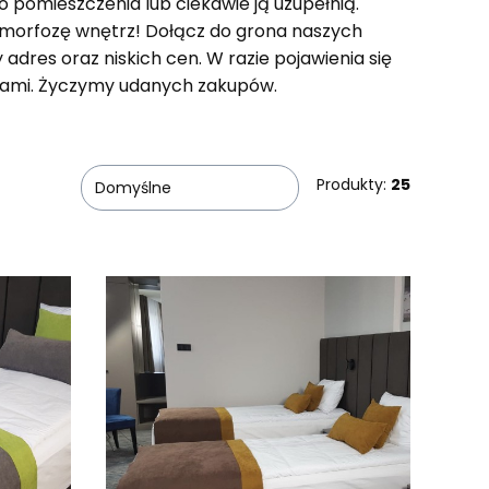
o pomieszczenia lub ciekawie ją uzupełnią.
etamorfozę wnętrz! Dołącz do grona naszych
adres oraz niskich cen. W razie pojawienia się
tami. Życzymy udanych zakupów.
Produkty:
25
Domyślne