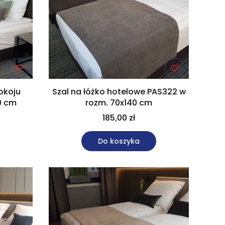
okoju
Szal na łóżko hotelowe PAS322 w
0 cm
rozm. 70x140 cm
185,00 zł
Do koszyka