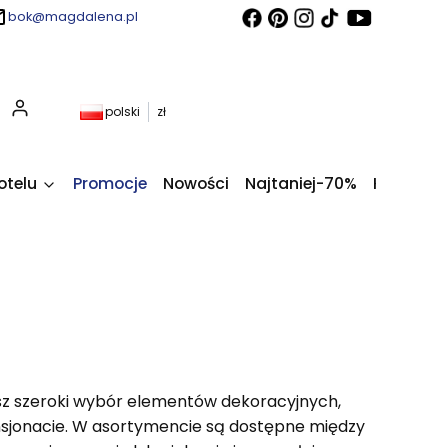
bok@magdalena.pl
Produkty w koszyku: 0. Zobacz szczegóły
polski
zł
otelu
Promocje
Nowości
Najtaniej-70%
Kupony fi
sz szeroki wybór elementów dekoracyjnych,
nsjonacie. W asortymencie są dostępne między