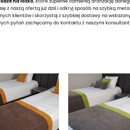
saże na łóżko
, które zupełnie odmienią aranżację daneg
się z naszą ofertą już dziś i odkryj sposób na szybką m
ych klientów i skorzystaj z szybkiej dostawy na wskazany 
ych pytań zachęcamy do kontaktu z naszymi konsultan
produktów