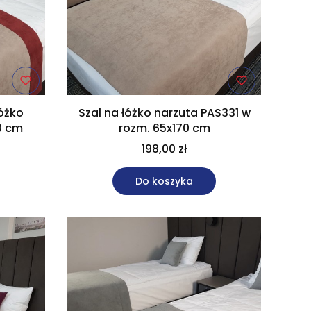
óżko
Szal na łóżko narzuta PAS331 w
0 cm
rozm. 65x170 cm
198,00 zł
Do koszyka