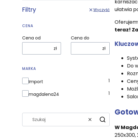
karniszac
Filtry
ułatwia p
Wyczyść
Oferujemy
CENA
teraz! Z
Cena od
Cena do
Kluczow
zł
zł
Syst
Do w
MARKA
Rozm
Marka
1
Ceny
Import
Możl
1
magdalena24
Salo
Gotow
Wyczyść
Szukaj
W Magd
250x300, 