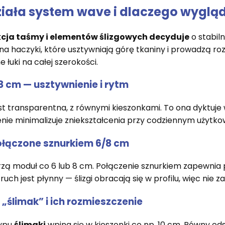
ziała system wave i dlaczego wyglą
cja taśmy i elementów ślizgowych decyduje
o stabil
 na haczyki, które usztywniają górę tkaniny i prowadzą ro
 łuki na całej szerokości.
 cm — usztywnienie i rytm
st transparentna, z równymi kieszonkami. To ona dyktuje wy
nie minimalizuje zniekształcenia przy codziennym użytko
połączone sznurkiem 6/8 cm
orzą moduł co 6 lub 8 cm. Połączenie sznurkiem zapewn
uch jest płynny — ślizgi obracają się w profilu, więc nie z
 „ślimak” i ich rozmieszczenie
typu
ślimaki
wpina się w kieszonki co np. 10 cm. Równy od