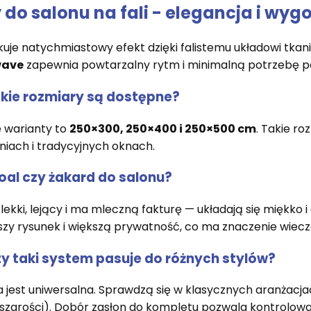
 do salonu na fali - elegancja i wyg
kuje natychmiastowy efekt dzięki falistemu układowi tkan
wave
zapewnia powtarzalny rytm i minimalną potrzebę po
kie rozmiary są dostępne?
 warianty to
250×300, 250×400 i 250×500 cm
. Takie r
niach i tradycyjnych oknach.
al czy żakard do salonu?
 lekki, lejący i ma mleczną fakturę — układają się miękko 
szy rysunek i większą prywatność, co ma znaczenie wiec
y taki system pasuje do różnych stylów?
a jest uniwersalna. Sprawdzą się w klasycznych aranżac
szarości). Dobór zasłon do kompletu pozwala kontrolować