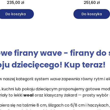
235,00 zł
251,60 zł
Do koszyka
Do koszyka
we firany wave - firany do 
ju dziecięcego! Kup teraz!
 naszej kategorii: system
wave
zapewnia równy rytm i ele
, kuchni lub pokoju dziecięcym proponujemy gotowe mod
iały to lekki
woal
oraz klasyczny żakard — prosty wybór 
iera się na taśmie 8 cm, ślizgach co 6/8 cm i haczykach