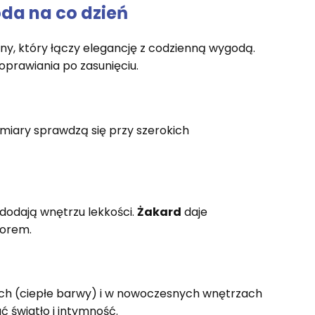
oda na co dzień
iny, który łączy elegancję z codzienną wygodą.
prawiania po zasunięciu.
ozmiary sprawdzą się przy szerokich
i dodają wnętrzu lekkości.
Żakard
daje
zorem.
jach (ciepłe barwy) i w nowoczesnych wnętrzach
 światło i intymność.