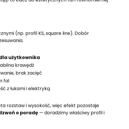
znymi (np. profil KS, square line). Dobór
zesuwania.
 dla użytkownika
tabilna krawędź
wanie, brak zacięć
 fal
ć z łukami i elektryką
ta rozstaw i wysokość, więc efekt pozostaje
dzwoń o poradę
— doradzimy właściwy profil i