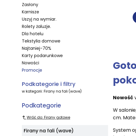
Zasłony
Karnisze
Uszyj na wymiar.
Rolety żaluzje.
Dla hotelu
Tekstylia domowe
Najtaniej-70%
Karty podarunkowe
Goto
Nowości
Promocje
poko
Koniec menu
Podkategorie i filtry
w kategorii: Firany na fali (wave)
Nowość
w
Podkategorie
W salonie
cm. Mater
Wróć do: Firany gotowe
System op
Firany na fali (wave)