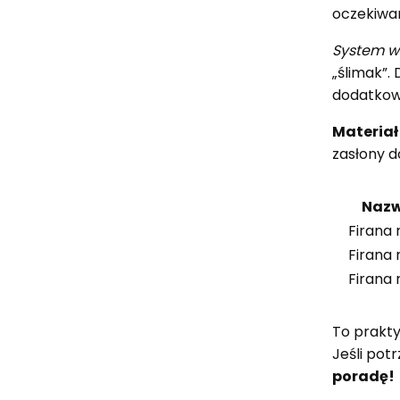
oczekiwan
System 
„ślimak”.
dodatkow
Materiał
zasłony d
Nazw
Firana 
Firana 
Firana 
To prakty
Jeśli pot
poradę!