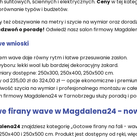
h sufitowych, ściennych i elektrycznych.
Ceny
w tej kateg
orównanie typów i budżetów.
 też obszywanie na metry i szycie na wymiar oraz dorad
adzwoń o poradę!
Odwiedź nasz salon firmowy Magdalen
e wnioski
em wave daje równy rytm i łatwe przesuwanie zasłon.
yboru: lekki woal lub bardziej dekoracyjny żakard.
iary dostępne: 250x300, 250x400, 250x500 cm.
 od 235,00 zł do 324,00 zł — opcje ekonomiczne i premiu
iwość szycia na wymiar i profesjonalnego montażu w całej
n firmowy Magdalena24 w Tarnobrzegu służy poradą i p
e firany wave w Magdalena24 - nowoc
alena24
znajdziesz kategorię „Gotowe firany na fali - w
250x400 i 250x500 cm. Produkt jest dostępny od ręki, wi