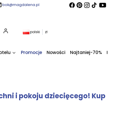
bok@magdalena.pl
Produkty w koszyku: 0. Zobacz szczegóły
polski
zł
otelu
Promocje
Nowości
Najtaniej-70%
Kupony fi
chni i pokoju dziecięcego! Kup