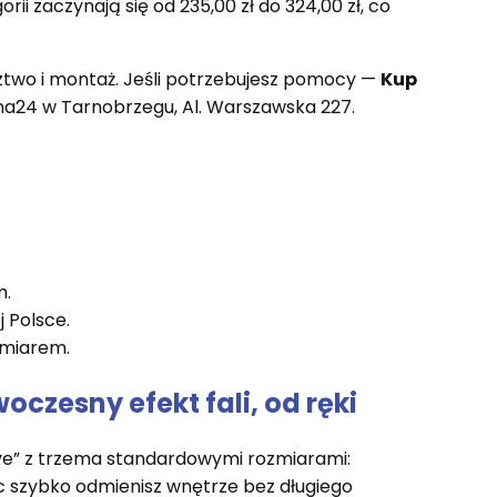
orii zaczynają się od 235,00 zł do 324,00 zł, co
ztwo i montaż. Jeśli potrzebujesz pomocy —
Kup
a24 w Tarnobrzegu, Al. Warszawska 227.
m.
 Polsce.
omiarem.
zesny efekt fali, od ręki
ave” z trzema standardowymi rozmiarami:
ęc szybko odmienisz wnętrze bez długiego