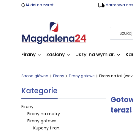
14 dni na zwrot
darmowa dost
Firany
Zasłony
Uszyj na wymiar.
Ka
Strona główna
Firany
Firany gotowe
Firany na fali (wav
Kategorie
Gotowe
Firany
teraz!
Firany na metry
Firany gotowe
Kupony firan.