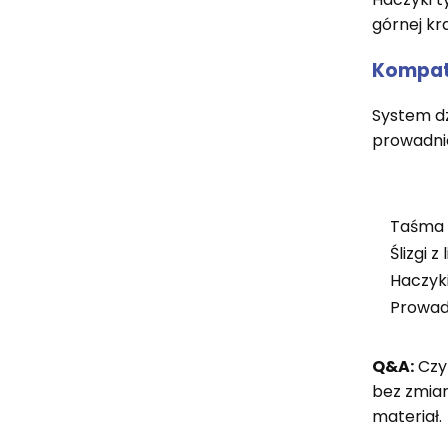
górnej kr
Kompaty
System dz
prowadnic
Taśma
Ślizgi z 
Haczyki
Prowad
Q&A:
Czy 
bez zmian
materiał.