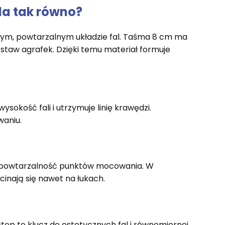
da tak równo?
nym, powtarzalnym układzie fal. Taśma 8 cm ma
zstaw agrafek. Dzięki temu materiał formuje
sokość fali i utrzymuje linię krawędzi.
waniu.
ia powtarzalność punktów mocowania. W
acinają się nawet na łukach.
stęp to klucz do estetycznych fal i równomiernej