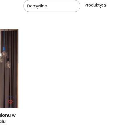
Produkty:
2
Domyślne
alonu w
alu