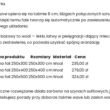
ia.
wave
opiera się na taśmie 8 cm, ślizgach połączonych s
 Dzięki temu fale tworzą się automatycznie po zawieszeniu
ego układania.
bazowy to woal — lekki, łatwy w pielęgnacji i dający mle
o zestawienia, co pozwala uzyskać spójną aranżację.
a produktu
Rozmiary
Materiał
Cena
na fali 250x300
250x300 cm
Woal
235,00 zł
na fali 250x400
250x400 cm
Woal
279,00 zł
na fali 250x500
250x500 cm
Woal
324,00 zł
czne rozwiązanie działa zarówno na szynach sufitowych, j
rzebujesz porady przy doborze taśmie wave lub zasłon wa