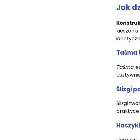
Jak d
Konstruk
kieszonki
identyczne
Taśma 8
Taśma
je
Usztywnie
Ślizgi 
Ślizgi tw
praktyce r
Haczyki
Haczyki 