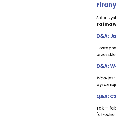
Firany
Salon zys
Taśma 
Q&A: Ja
Dostępne
przeszkle
Q&A: Wo
Woal
jest
wyraźniej
Q&A: Cz
Tak — fal
(chłodne 