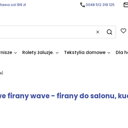
awa od 199 zł
0048 512 319 125
Wyczyść
Szukaj
rnisze
Rolety żaluzje.
Tekstylia domowe
Dla h
e)
 firany wave - firany do salonu, ku