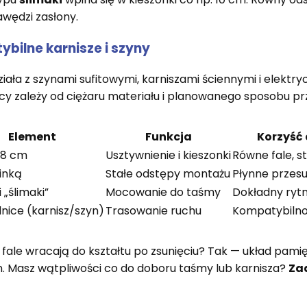
awędzi zasłony.
bilne karnisze i szyny
iała z szynami sufitowymi, karniszami ściennymi i elektryc
y zależy od ciężaru materiału i planowanego sposobu pr
Element
Funkcja
Korzyść
 8 cm
Usztywnienie i kieszonki
Równe fale, s
linką
Stałe odstępy montażu
Płynne przesu
 „ślimaki”
Mocowanie do taśmy
Dokładny rytm
nice (karnisz/szyn)
Trasowanie ruchu
Kompatybilnoś
fale wracają do kształtu po zsunięciu? Tak — układ pamię
. Masz wątpliwości co do doboru taśmy lub karnisza?
Za