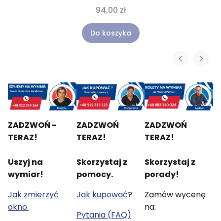
94,00 zł
Do koszyka
ZADZWOŃ -
ZADZWOŃ
ZADZWOŃ
TERAZ!
TERAZ!
TERAZ!
Uszyj na
Skorzystaj z
Skorzystaj z
wymiar!
pomocy.
porady!
Jak zmierzyć
Jak kupować
?
Zamów wycenę
okno.
na:
Pytania (FAQ)