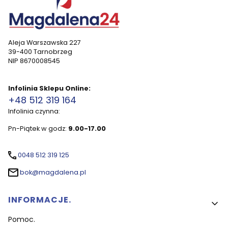
Aleja Warszawska 227
39-400 Tarnobrzeg
NIP 8670008545
Infolinia Sklepu Online:
+48 512 319 164
Infolinia czynna:
Pn-Piątek w godz:
9.00-17.00
0048 512 319 125
bok@magdalena.pl
Linki w stopce
INFORMACJE.
Pomoc.