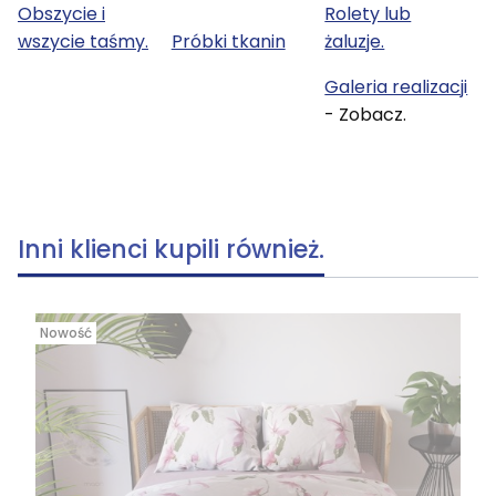
Obszycie i
Rolety lub
wszycie taśmy.
Próbki tkanin
żaluzje.
Galeria realizacji
- Zobacz.
Inni klienci kupili również.
Nowość