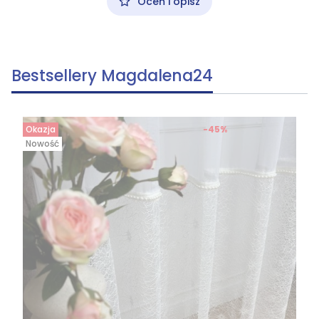
Oceń i opisz
Bestsellery Magdalena24
Okazja
-45%
Nowość