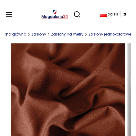
Produkty w koszyku: 
polski
zł
Otwórz wyszukiwarkę
Strona główna
Zasłony
Zasłony na metry
Zasłony jednokolorowe