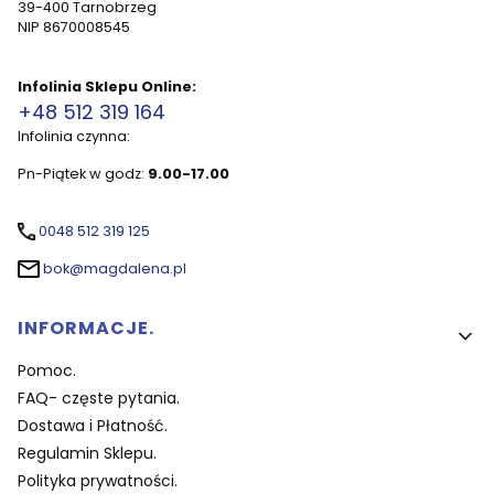
39-400 Tarnobrzeg
NIP 8670008545
Infolinia Sklepu Online:
+48 512 319 164
Infolinia czynna:
Pn-Piątek w godz:
9.00-17.00
0048 512 319 125
bok@magdalena.pl
Linki w stopce
INFORMACJE.
Pomoc.
FAQ- częste pytania.
Dostawa i Płatność.
Regulamin Sklepu.
Polityka prywatności.