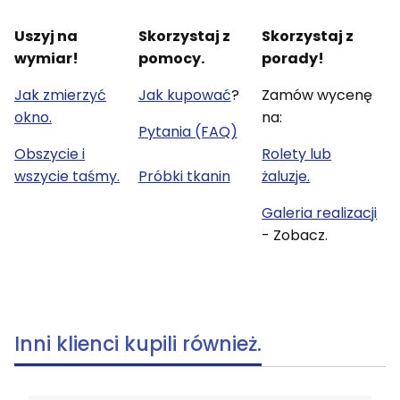
Uszyj na
Skorzystaj z
Skorzystaj z
wymiar!
pomocy.
porady!
Jak zmierzyć
Jak kupować
?
Zamów wycenę
okno.
na:
Pytania (FAQ)
Obszycie i
Rolety lub
wszycie taśmy.
Próbki tkanin
żaluzje.
Galeria realizacji
- Zobacz.
Inni klienci kupili również.