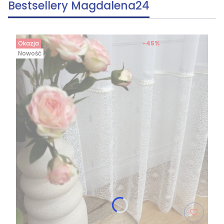
Bestsellery Magdalena24
Okazja
-45%
Nowość