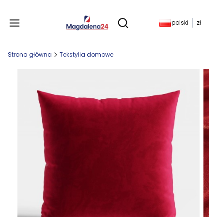
Produkty w koszyku: 
polski
zł
Otwórz wyszukiwarkę
Strona główna
Tekstylia domowe