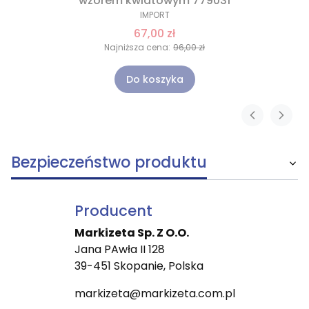
wzorem kwiatowym 779031
IMPORT
67,00 zł
Najniższa cena:
96,00 zł
Do koszyka
Bezpieczeństwo produktu
Producent
Markizeta Sp. Z O.O.
Jana PAwła II 128
39-451 Skopanie, Polska
markizeta@markizeta.com.pl