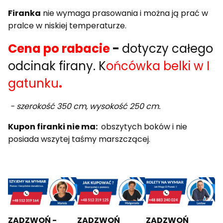
Firanka
nie wymaga prasowania i można ją prać w
pralce w niskiej temperaturze.
Cena po rabacie
-
dotyczy całego
odcinak firany. K
ońcówka belki w I
gatunku
.
- szerokość 350 cm, wysokość 250 cm.
Kupon firanki nie ma:
obszytych boków i nie
posiada wszytej taśmy marszczącej.
ZADZWOŃ -
ZADZWOŃ
ZADZWOŃ