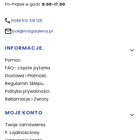
Pn-Piątek w godz:
9.00-17.00
0048 512 319 125
bok@magdalena.pl
Linki w stopce
INFORMACJE.
Pomoc.
FAQ- częste pytania.
Dostawa i Płatność.
Regulamin Sklepu.
Polityka prywatności.
Reklamacje i Zwroty.
MOJE KONTO
Twoje zamówienia
P. Lojalnościowy.