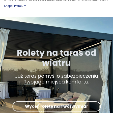
Shoper Premium
Rolety na taras od
wiatru
Już teraz pomyśl o zabezpieczeniu
Twojego miejsca komfortu.
Wyceń roletę na Twój wymiar