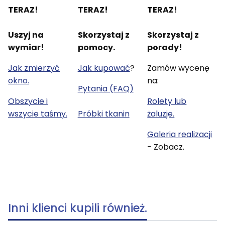
TERAZ!
TERAZ!
TERAZ!
Uszyj na
Skorzystaj z
Skorzystaj z
wymiar!
pomocy.
porady!
Jak zmierzyć
Jak kupować
?
Zamów wycenę
okno.
na:
Pytania (FAQ)
Obszycie i
Rolety lub
wszycie taśmy.
Próbki tkanin
żaluzje.
Galeria realizacji
- Zobacz.
Inni klienci kupili również.