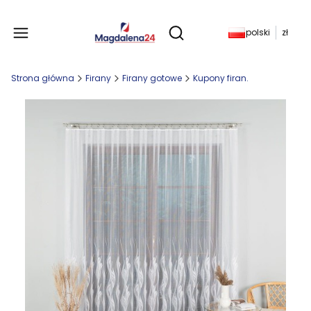
Produkty w koszyku: 
polski
zł
Otwórz wyszukiwarkę
Strona główna
Firany
Firany gotowe
Kupony firan.