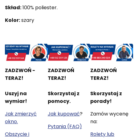
Skład:
100% poliester.
Kolor:
szary
ZADZWOŃ -
ZADZWOŃ
ZADZWOŃ
TERAZ!
TERAZ!
TERAZ!
Uszyj na
Skorzystaj z
Skorzystaj z
wymiar!
pomocy.
porady!
Jak zmierzyć
Jak kupować
?
Zamów wycenę
okno.
na:
Pytania (FAQ)
Obszycie i
Rolety lub