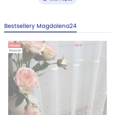
Bestsellery Magdalena24
Okazja
-45%
Nowość