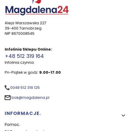
Aleja Warszawska 227
39-400 Tarnobrzeg
NIP 8670008545
Infolinia Sklepu Online:
+48 512 319 164
Infolinia czynna:
Pn-Piątek w godz:
9.00-17.00
0048 512 319 125
bok@magdalena.pl
Linki w stopce
INFORMACJE.
Pomoc.