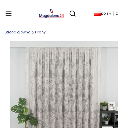
Produkty w koszyku: 
polski
zł
Otwórz wyszukiwarkę
Strona główna
Firany