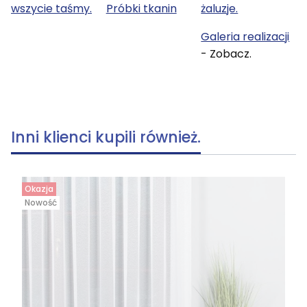
wszycie taśmy.
Próbki tkanin
żaluzje.
Galeria realizacji
- Zobacz.
Inni klienci kupili również.
Okazja
Nowość