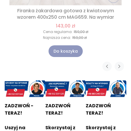
Firanka żakardowa gotowa z kwiatowym
wzorem 400x250 cm MAG659. Na wymiar
143,00 zł
Cena regularna:
159,00 zł
Najniższa cena:
159,00 zł
Do koszyka
ZADZWOŃ -
ZADZWOŃ
ZADZWOŃ
TERAZ!
TERAZ!
TERAZ!
Uszyj na
Skorzystaj z
Skorzystaj z