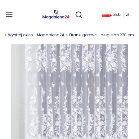
Produkty w koszyku: 
polski
zł
Otwórz wyszukiwarkę
ny
Wystrój okien - Magdalena24
Firanki gotowe - długie do 270 cm