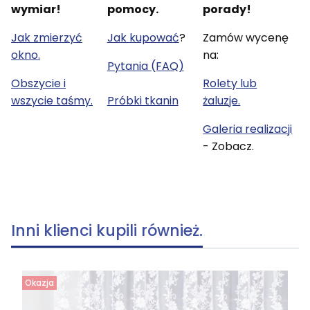
wymiar!
pomocy.
porady!
Jak zmierzyć
Jak kupować
?
Zamów wycenę
okno.
na:
Pytania (FAQ)
Obszycie i
Rolety lub
wszycie taśmy.
Próbki tkanin
żaluzje.
Galeria realizacji
- Zobacz.
Inni klienci kupili również.
Okazja