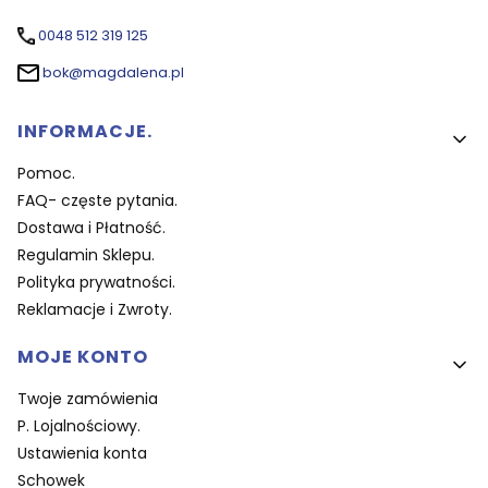
0048 512 319 125
bok@magdalena.pl
Linki w stopce
INFORMACJE.
Pomoc.
FAQ- częste pytania.
Dostawa i Płatność.
Regulamin Sklepu.
Polityka prywatności.
Reklamacje i Zwroty.
MOJE KONTO
Twoje zamówienia
P. Lojalnościowy.
Ustawienia konta
Schowek