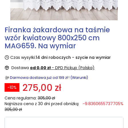
Firanka żakardowa na taśmie
wzór kwiatowy 800x250 cm
MAG659. Na wymiar
Czas wysyłki:
14 dni roboczych - szycie na wymiar
Dostawa
od 0,00 zł
- DPD Pickup (Polska)
Darmowa dostawa już od 199 zł ! (Warunki)
275,00 zł
-10%
Cena regularna:
305,00 zł
Najniższa cena z 30 dni przed obniżką:
-9.8360655737705%
305,00 zł
Wybierz rozmiar: