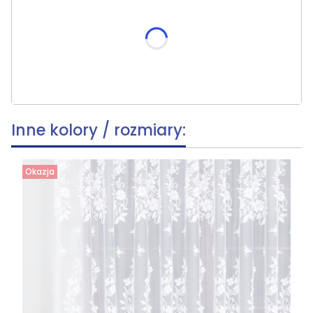
Poszczególne warianty mogą różnić się ceną
skracania, wymiar po skróceniu [cm]
(+39,80 zł)
Opcjonalne
Inne kolory / rozmiary:
Okazja