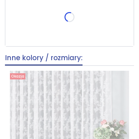
Poszczególne warianty mogą różnić się ceną
skracania, wymiar po skróceniu [cm]
(+19,90 zł)
Opcjonalne
Inne kolory / rozmiary:
Okazja