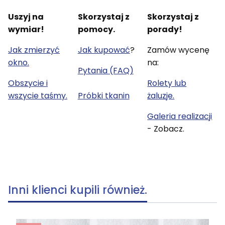
Uszyj na
Skorzystaj z
Skorzystaj z
wymiar!
pomocy.
porady!
Jak zmierzyć
Jak kupować
?
Zamów wycenę
okno.
na:
Pytania (FAQ)
Obszycie i
Rolety lub
wszycie taśmy.
Próbki tkanin
żaluzje.
Galeria realizacji
- Zobacz.
Inni klienci kupili również.