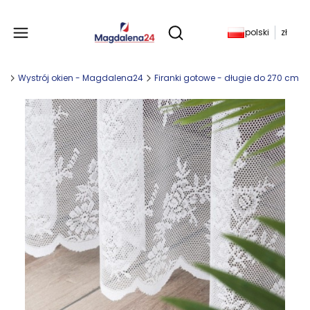
Produkty w koszyku: 
polski
zł
Otwórz wyszukiwarkę
ny
Wystrój okien - Magdalena24
Firanki gotowe - długie do 270 cm