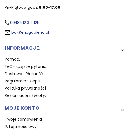
Pn-Piątek w godz:
9.00-17.00
0048 512 319 125
bok@magdalena.pl
Linki w stopce
INFORMACJE.
Pomoc.
FAQ- częste pytania.
Dostawa i Płatność.
Regulamin Sklepu.
Polityka prywatności.
Reklamacje i Zwroty.
MOJE KONTO
Twoje zamówienia
P. Lojalnościowy.