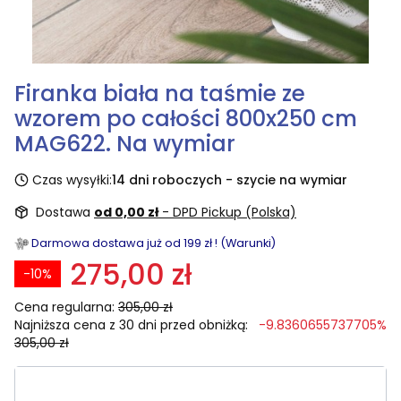
Firanka biała na taśmie ze
wzorem po całości 800x250 cm
MAG622. Na wymiar
Czas wysyłki:
14 dni roboczych - szycie na wymiar
Dostawa
od 0,00 zł
- DPD Pickup (Polska)
Darmowa dostawa już od 199 zł ! (Warunki)
275,00 zł
-10%
Cena regularna:
305,00 zł
Najniższa cena z 30 dni przed obniżką:
-9.8360655737705%
305,00 zł
Wybierz rozmiar: