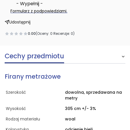
- Wypełnij -
.
Formularz z podpowiedziami
Udostępnij
0.00
(Oceny: 0 Recenzje: 0)
Cechy przedmiotu
Firany metrażowe
Szerokość
dowolna, sprzedawana na
metry
Wysokość
305 cm +/- 3%
Rodzaj materiału
woal
Kolorystyka
odcienie bieli