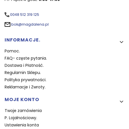
0048 512 319 125
bok@magdalena.pl
Linki w stopce
INFORMACJE.
Pomoc.
FAQ- częste pytania.
Dostawa i Płatność.
Regulamin Sklepu.
Polityka prywatności.
Reklamacje i Zwroty.
MOJE KONTO
Twoje zamówienia
P. Lojalnościowy.
Ustawienia konta