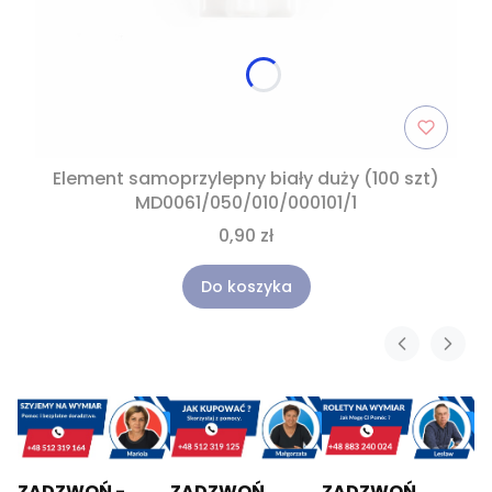
Element samoprzylepny biały duży (100 szt)
MD0061/050/010/000101/1
0,90 zł
Do koszyka
ZADZWOŃ -
ZADZWOŃ
ZADZWOŃ