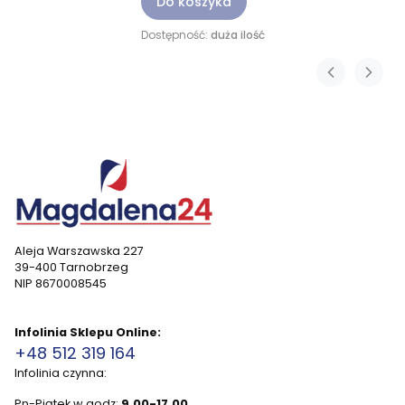
Do koszyka
Dostępność:
duża ilość
Aleja Warszawska 227
39-400 Tarnobrzeg
NIP 8670008545
Infolinia Sklepu Online:
+48 512 319 164
Infolinia czynna:
Pn-Piątek w godz:
9.00-17.00