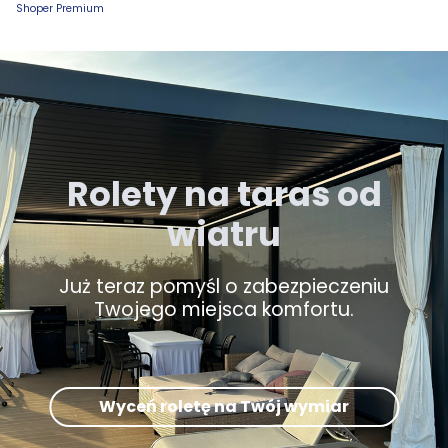
Shoper Premium
Rolety na taras od
wiatru
Już teraz pomyśl o zabezpieczeniu
Twojego miejsca komfortu.
Wyceń roletę na Twój wymiar