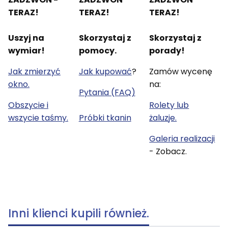
TERAZ!
TERAZ!
TERAZ!
Uszyj na
Skorzystaj z
Skorzystaj z
wymiar!
pomocy.
porady!
Jak zmierzyć
Jak kupować
?
Zamów wycenę
okno.
na:
Pytania (FAQ)
Obszycie i
Rolety lub
wszycie taśmy.
Próbki tkanin
żaluzje.
Galeria realizacji
- Zobacz.
Inni klienci kupili również.