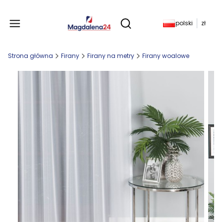
Produkty w koszyku: 
polski
zł
Otwórz wyszukiwarkę
Strona główna
Firany
Firany na metry
Firany woalowe