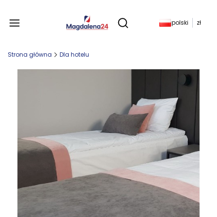
Produkty w koszyku: 
polski
zł
Otwórz wyszukiwarkę
Strona główna
Dla hotelu