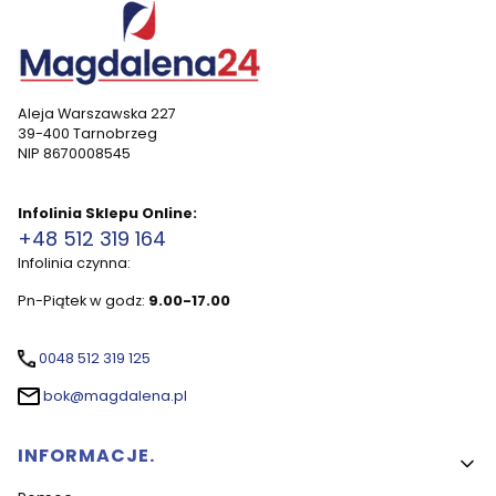
Aleja Warszawska 227
39-400 Tarnobrzeg
NIP 8670008545
Infolinia Sklepu Online:
+48 512 319 164
Infolinia czynna:
Pn-Piątek w godz:
9.00-17.00
0048 512 319 125
bok@magdalena.pl
Linki w stopce
INFORMACJE.