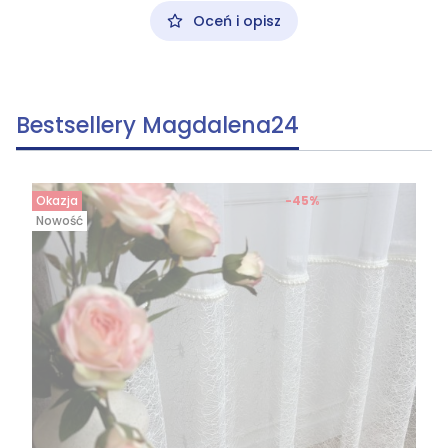
Oceń i opisz
Bestsellery Magdalena24
Okazja
-45%
Nowość