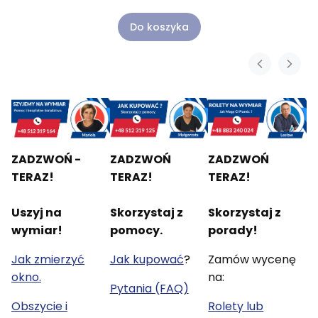
Do koszyka
ZADZWOŃ -
ZADZWOŃ
ZADZWOŃ
TERAZ!
TERAZ!
TERAZ!
Uszyj na
Skorzystaj z
Skorzystaj z
wymiar!
pomocy.
porady!
Jak zmierzyć
Jak kupować
?
Zamów wycenę
okno.
na:
Pytania (FAQ)
Obszycie i
Rolety lub