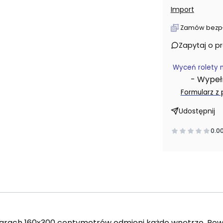
Import
Zamów bezpłat
Zapytaj o p
Wyceń rolety 
- Wypełni
Formularz z
Udostępnij
0.0
rach 160x300 centymetrów odmieni każde wnętrze. Powie