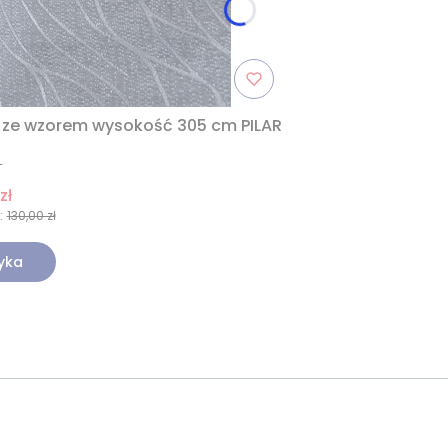
 ze wzorem wysokość 305 cm PILAR
T
zł
:
130,00 zł
yka