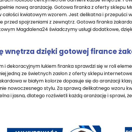
 zupełnie nową aranżację. Gotowa firanka z oferty sklepu
 całości kwiatowym wzorem. Jest delikatna i przepuści w
e przed spojrzeniami z zewnątrz. Gotowa firanka żakard
netowym Magdalena24 świadczymy usługi dodatkowe, dzię
 wnętrza dzięki gotowej firance ża
dekoracyjnym łukiem firanka sprawdzi się w roli elemen
niej jedną ze świetnych zasłon z oferty sklepu interneto
akardowa w białym kolorze dopasuje się do aranżacji klas
 nowoczesnego stylu. Za sprawą delikatnego wzoru kwi
na i jasna, dlatego rozświetli każdą aranżację i sprawi, 