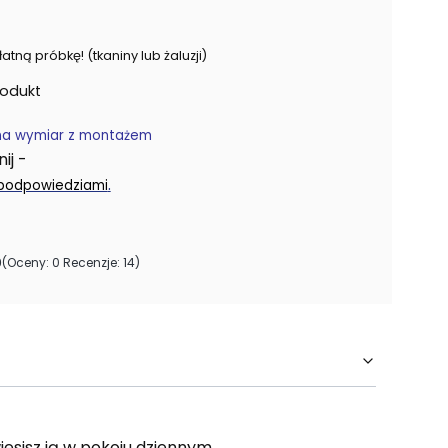
ną próbkę! (tkaniny lub żaluzji)
rodukt
na wymiar z montażem
j -
.
 podpowiedziami
0
(Oceny: 0 Recenzje: 14)
sisz ją w pokoju dziennym,