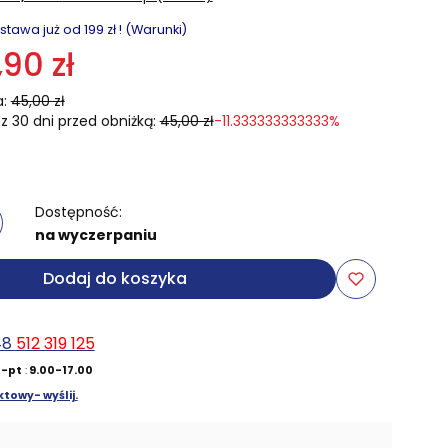
awa już od 199 zł ! (Warunki)
,90 zł
:
45,00 zł
z 30 dni przed obniżką:
45,00 zł
-11.333333333333%
Dostępność:
na wyczerpaniu
Dodaj do koszyka
48
512 319 125
-pt
:
9.00-17.00
towy- wyślij.