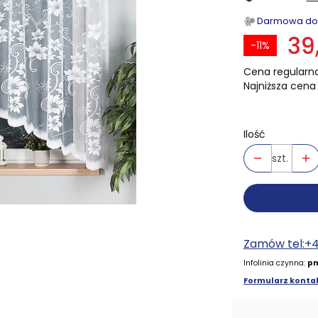
Darmowa dost
39
-11%
Cena regularna
Najniższa cena 
Ilość
szt.
Zamów tel:+
Infolinia czynna:
pn
Formularz kontak