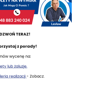
DZWOŃ TERAZ!
orzystaj z porady!
mów wycenę na:
ety lub żaluzje.
eria realizacji
- Zobacz.