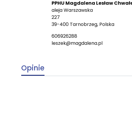
PPHU Magdalena Lesław Chwał
aleja Warszawska
227
39-400 Tarnobrzeg, Polska
606926288
leszek@magdalena.pl
Opinie