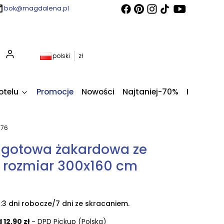
bok@magdalena.pl
Produkty w koszyku: 0. Zobacz szczegóły
polski
zł
otelu
Promocje
Nowości
Najtaniej-70%
Kupony fi
076
 gotowa żakardowa ze
 rozmiar 300x160 cm
:
3 dni robocze/7 dni ze skracaniem.
 12,90 zł
- DPD Pickup (Polska)