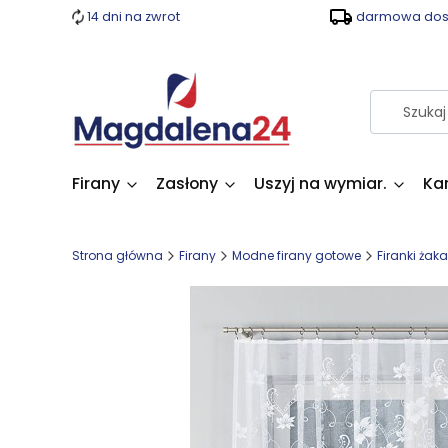
14 dni na zwrot
darmowa dost
Firany
Zasłony
Uszyj na wymiar.
Ka
Strona główna
Firany
Modne firany gotowe
Firanki żak