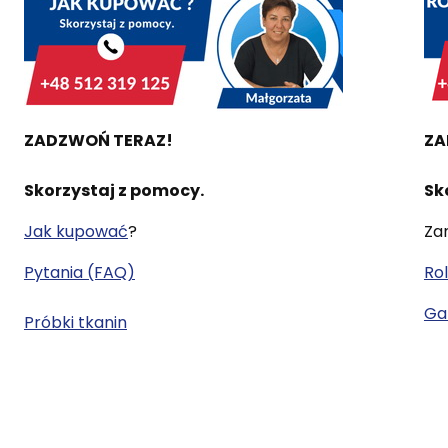
ZADZWOŃ TERAZ!
ZA
Skorzystaj z pomocy.
Sk
Jak kupować
?
Za
Pytania (FAQ)
Rol
Gal
Próbki tkanin