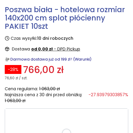
Poszwa biała - hotelowa rozmiar
140x200 cm splot płócienny
PAKIET 10szt
Czas wysyłki:
10 dni roboczych
Dostawa
od 0,00 zł
- DPD Pickup
Darmowa dostawa już od 199 zł ! (Warunki)
766,00 zł
-28%
76,60 zł / szt.
Cena regularna:
1 063,00 zł
Najniższa cena z 30 dni przed obniżką:
-27.93979303857%
1 063,00 zł
Wybierz rozmiar:
Poszczególne warianty mogą różnić się ceną