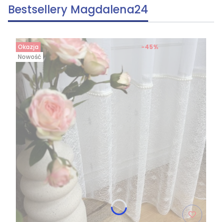
Bestsellery Magdalena24
Okazja
-45%
Nowość