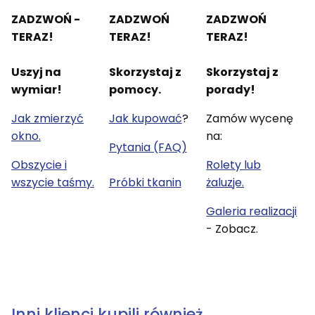
ZADZWOŃ -
ZADZWOŃ
ZADZWOŃ
TERAZ!
TERAZ!
TERAZ!
Uszyj na
Skorzystaj z
Skorzystaj z
wymiar!
pomocy.
porady!
Jak zmierzyć
Jak kupować
?
Zamów wycenę
okno.
na:
Pytania (FAQ)
Obszycie i
Rolety lub
wszycie taśmy.
Próbki tkanin
żaluzje.
Galeria realizacji
- Zobacz.
Inni klienci kupili również.