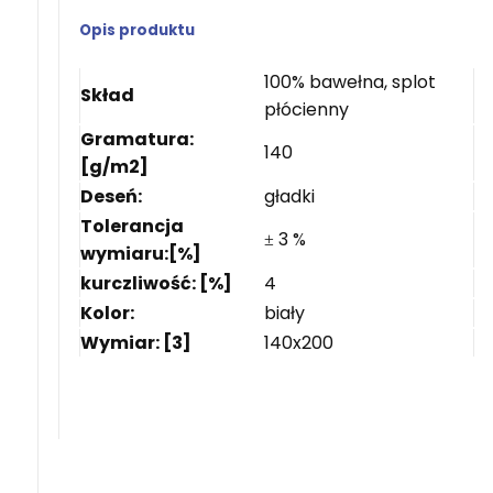
Opis produktu
100% bawełna, splot
Skład
płócienny
Gramatura:
140
[g/m2]
Deseń:
gładki
Tolerancja
3 %
±
wymiaru:[%]
kurczliwość: [%]
4
Kolor:
biały
Wymiar: [3]
140x200