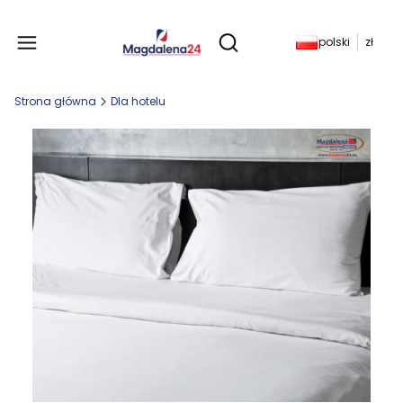
Produkty w koszyku: 
polski
zł
Otwórz wyszukiwarkę
Strona główna
Dla hotelu