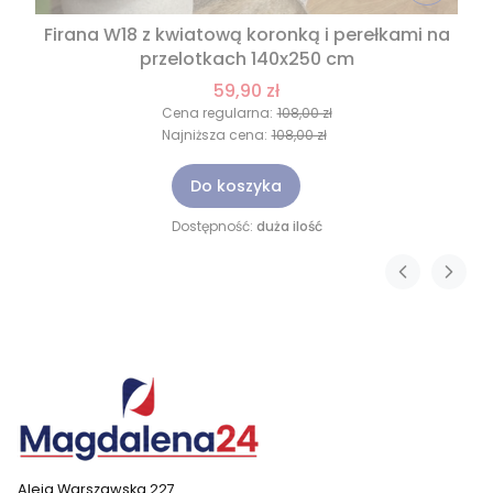
Firana W18 z kwiatową koronką i perełkami na
przelotkach 140x250 cm
59,90 zł
Cena regularna:
108,00 zł
Najniższa cena:
108,00 zł
Do koszyka
Dostępność:
duża ilość
Aleja Warszawska 227