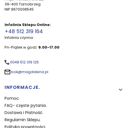
39-400 Tarnobrzeg
NIP 8670008545
Infolinia Sklepu Online:
+48 512 319 164
Infolinia czynna:
Pn-Piątek w godz:
9.00-17.00
0048 512 319 125
bok@magdalena.pl
Linki w stopce
INFORMACJE.
Pomoc.
FAQ- częste pytania.
Dostawa i Płatność.
Regulamin Sklepu.
Polityka prywatności.