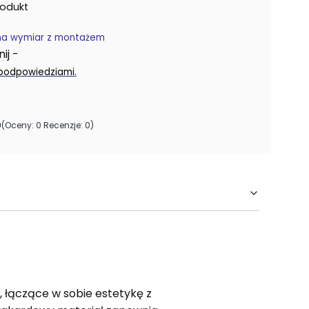
rodukt
na wymiar z montażem
j -
.
 podpowiedziami
0
(Oceny: 0 Recenzje: 0)
, łączące w sobie estetykę z