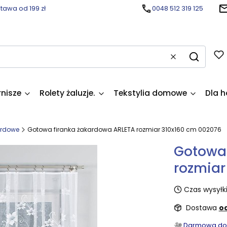
awa od 199 zł
0048 512 319 125
Wyczyść
Szukaj
rnisze
Rolety żaluzje.
Tekstylia domowe
Dla h
ardowe
Gotowa firanka żakardowa ARLETA rozmiar 310x160 cm 002076
Gotowa 
rozmiar
Czas wysyłki
Dostawa
od
Darmowa dost