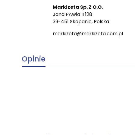
Markizeta Sp. Z O.O.
Jana PAwła II 128
39-451 Skopanie, Polska
markizeta@markizeta.com.pl
Opinie