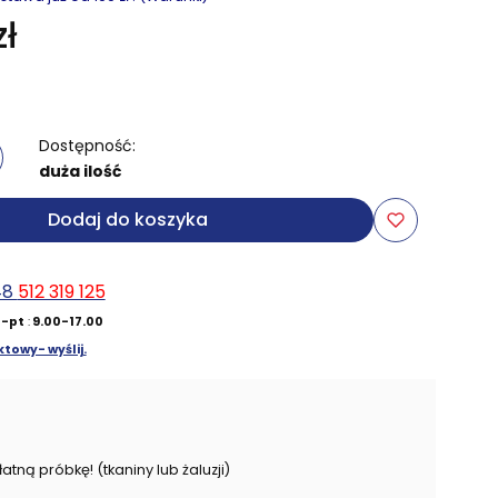
ł
Dostępność:
duża ilość
Dodaj do koszyka
48
512 319 125
-pt
:
9.00-17.00
towy- wyślij.
ną próbkę! (tkaniny lub żaluzji)