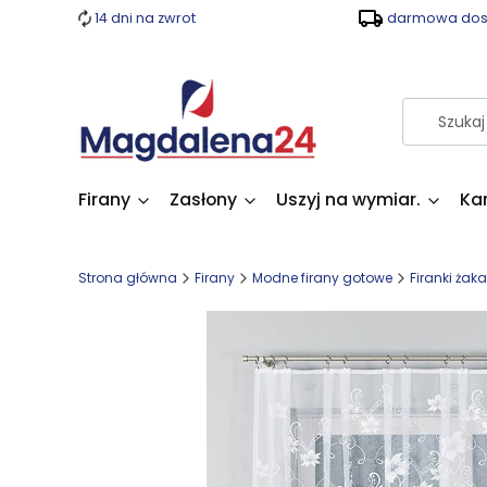
14 dni na zwrot
darmowa dost
Firany
Zasłony
Uszyj na wymiar.
Ka
Strona główna
Firany
Modne firany gotowe
Firanki żak