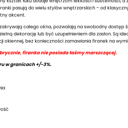
ny kształt łuku dodaje wnętrzom lekkości i subtelności, 
ranki pasują do wielu stylów wnętrzarskich – od klasyczn
atny akcent.
nie zakrywają całego okna, pozwalają na swobodny dostęp ś
lną dekorację lub być uzupełnieniem dla zasłon. Są idea
cji okiennej, bez konieczności zamawiania firanek na wymi
abrycznie, firanka nie posiada taśmy marszczącej.
aru w granicach +/-3%.
nia
wość