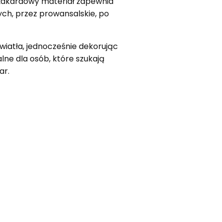
a żakardowy materiał zapewnia
ych, przez prowansalskie, po
wiatła, jednocześnie dekorując
lne dla osób, które szukają
ar.