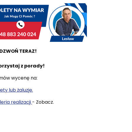
DZWOŃ TERAZ!
orzystaj z porady!
mów wycenę na:
ety lub żaluzje.
eria realizacji
- Zobacz.