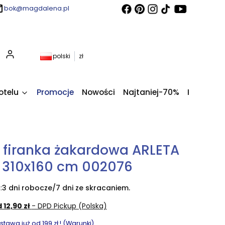
bok@magdalena.pl
Produkty w koszyku: 0. Zobacz szczegóły
polski
zł
otelu
Promocje
Nowości
Najtaniej-70%
Kupony fi
firanka żakardowa ARLETA
 310x160 cm 002076
:
3 dni robocze/7 dni ze skracaniem.
 12,90 zł
- DPD Pickup (Polska)
awa już od 199 zł ! (Warunki)