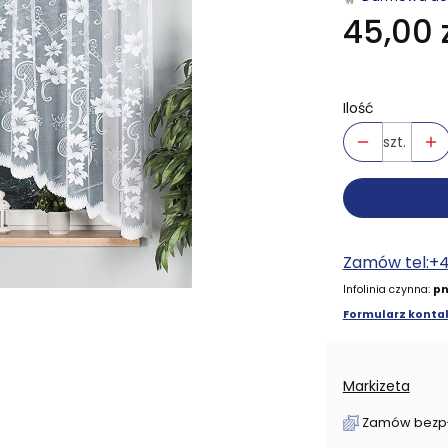
45,00 z
Ilość
szt.
Zamów tel:+
Infolinia czynna:
pn
Formularz kontak
Markizeta
Zamów bezpłat