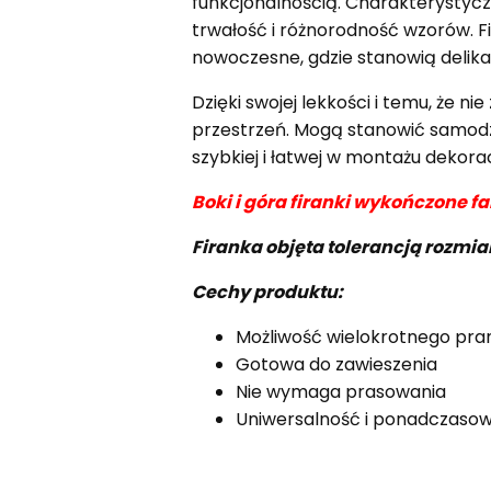
funkcjonalnością. Charakterystycz
trwałość i różnorodność wzorów. Fi
nowoczesne, gdzie stanowią delik
Dzięki swojej lekkości i temu, że 
przestrzeń. Mogą stanowić samodzie
szybkiej i łatwej w montażu dekora
Boki i góra firanki wykończone f
Firanka objęta tolerancją rozmi
Cechy produktu:
Możliwość wielokrotnego pra
Gotowa do zawieszenia
Nie wymaga prasowania
Uniwersalność i ponadczaso