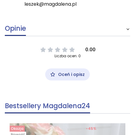
leszek@magdalena.pl
Opinie
0.00
Liczba ocen: 0
Oceń i opisz
Bestsellery Magdalena24
Okazja
-45%
Nowość