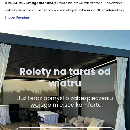
© 2004-2026 magdalena24.pl
Wszelkie prawa zastrzeżone.
Kopiowanie i
wykorzystywanie ich bez zgody właściciela jest zabronione. Sklep internetowy
Shoper Premium
Rolety na taras od
wiatru
Już teraz pomyśl o zabezpieczeniu
Twojego miejsca komfortu.