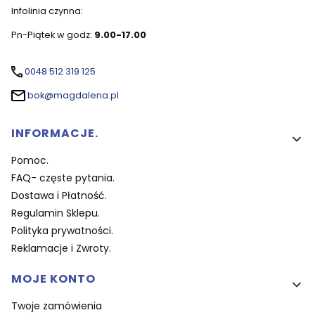
Infolinia czynna:
Pn-Piątek w godz:
9.00-17.00
0048 512 319 125
bok@magdalena.pl
Linki w stopce
INFORMACJE.
Pomoc.
FAQ- częste pytania.
Dostawa i Płatność.
Regulamin Sklepu.
Polityka prywatności.
Reklamacje i Zwroty.
MOJE KONTO
Twoje zamówienia