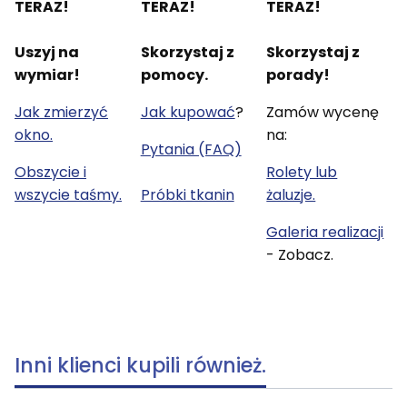
TERAZ!
TERAZ!
TERAZ!
Uszyj na
Skorzystaj z
Skorzystaj z
wymiar!
pomocy.
porady!
Jak zmierzyć
Jak kupować
?
Zamów wycenę
okno.
na:
Pytania (FAQ)
Obszycie i
Rolety lub
wszycie taśmy.
Próbki tkanin
żaluzje.
Galeria realizacji
- Zobacz.
Inni klienci kupili również.