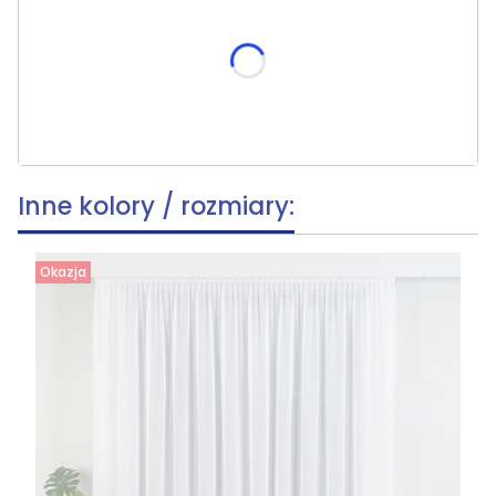
Poszczególne warianty mogą różnić się ceną
skracania, wymiar po skróceniu [cm]
(+39,80 zł)
Opcjonalne
Inne kolory / rozmiary:
Okazja