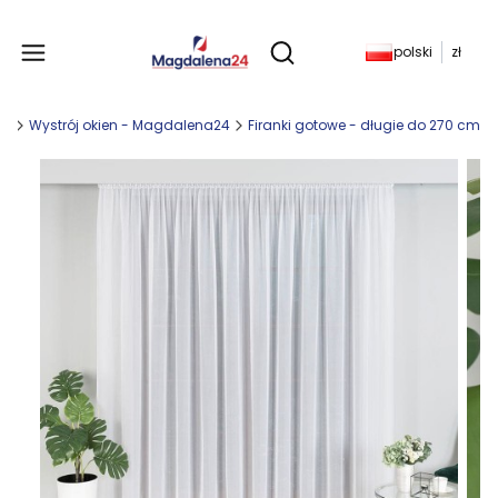
Produkty w koszyku: 
polski
zł
Otwórz wyszukiwarkę
ny
Wystrój okien - Magdalena24
Firanki gotowe - długie do 270 cm