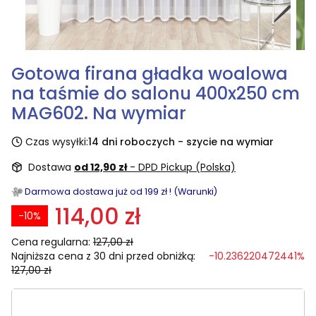
Gotowa firana gładka woalowa
na taśmie do salonu 400x250 cm
MAG602. Na wymiar
Czas wysyłki:
14 dni roboczych - szycie na wymiar
Dostawa
od 12,90 zł
- DPD Pickup (Polska)
Darmowa dostawa już od 199 zł ! (Warunki)
114,00 zł
-10%
Cena regularna:
127,00 zł
Najniższa cena z 30 dni przed obniżką:
-10.236220472441%
127,00 zł
Wybierz rozmiar: