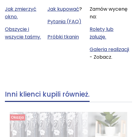
Jak zmierzyć
Jak kupować
?
Zamów wycenę
okno.
na:
Pytania (FAQ)
Obszycie i
Rolety lub
wszycie taśmy.
Próbki tkanin
żaluzje.
Galeria realizacji
- Zobacz.
Inni klienci kupili również.
Okazja