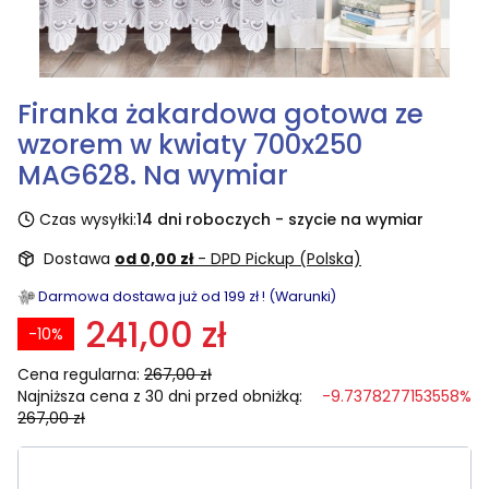
Firanka żakardowa gotowa ze
wzorem w kwiaty 700x250
MAG628. Na wymiar
Czas wysyłki:
14 dni roboczych - szycie na wymiar
Dostawa
od 0,00 zł
- DPD Pickup (Polska)
Darmowa dostawa już od 199 zł ! (Warunki)
241,00 zł
-10%
Cena regularna:
267,00 zł
Najniższa cena z 30 dni przed obniżką:
-9.7378277153558%
267,00 zł
Wybierz rozmiar: