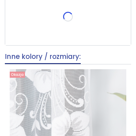
Poszczególne warianty mogą różnić się ceną
skracania, wymiar po skróceniu [cm]
(+19,90 zł)
Opcjonalne
Inne kolory / rozmiary:
Okazja