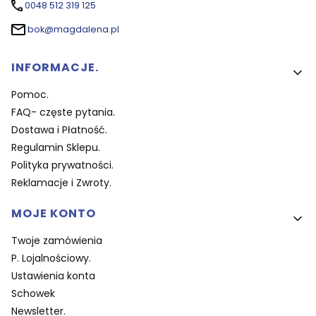
0048 512 319 125
bok@magdalena.pl
Linki w stopce
INFORMACJE.
Pomoc.
FAQ- częste pytania.
Dostawa i Płatność.
Regulamin Sklepu.
Polityka prywatności.
Reklamacje i Zwroty.
MOJE KONTO
Twoje zamówienia
P. Lojalnościowy.
Ustawienia konta
Schowek
Newsletter.