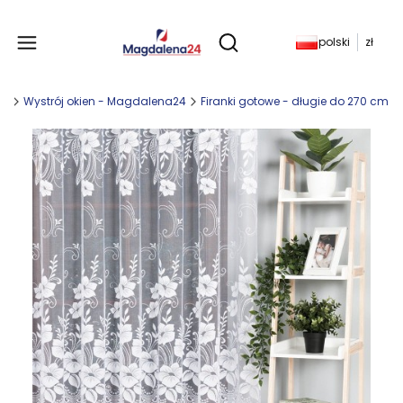
Produkty w koszyku: 
polski
zł
Otwórz wyszukiwarkę
ny
Wystrój okien - Magdalena24
Firanki gotowe - długie do 270 cm