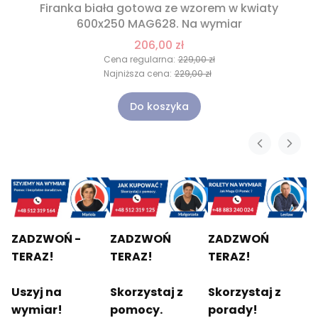
Firanka biała gotowa ze wzorem w kwiaty
600x250 MAG628. Na wymiar
206,00 zł
Cena regularna:
229,00 zł
Najniższa cena:
229,00 zł
Do koszyka
ZADZWOŃ -
ZADZWOŃ
ZADZWOŃ
TERAZ!
TERAZ!
TERAZ!
Uszyj na
Skorzystaj z
Skorzystaj z
wymiar!
pomocy.
porady!