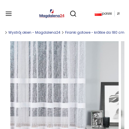
Produkty w koszyku: 
polski
zł
Otwórz wyszukiwarkę
any
Wystrój okien - Magdalena24
Firanki gotowe - krótkie do 180 cm