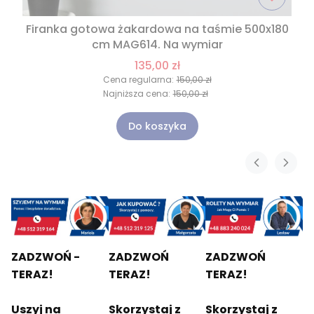
Firanka gotowa żakardowa na taśmie 500x180
cm MAG614. Na wymiar
135,00 zł
Cena regularna:
150,00 zł
Najniższa cena:
150,00 zł
Do koszyka
ZADZWOŃ -
ZADZWOŃ
ZADZWOŃ
TERAZ!
TERAZ!
TERAZ!
Uszyj na
Skorzystaj z
Skorzystaj z