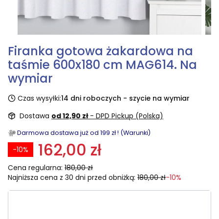
Firanka gotowa żakardowa na
taśmie 600x180 cm MAG614. Na
wymiar
Czas wysyłki:
14 dni roboczych - szycie na wymiar
Dostawa
od 12,90 zł
- DPD Pickup (Polska)
Darmowa dostawa już od 199 zł ! (Warunki)
162,00 zł
-10%
Cena regularna:
180,00 zł
Najniższa cena z 30 dni przed obniżką:
180,00 zł
-10%
Wybierz rozmiar:
Poszczególne warianty mogą różnić się ceną