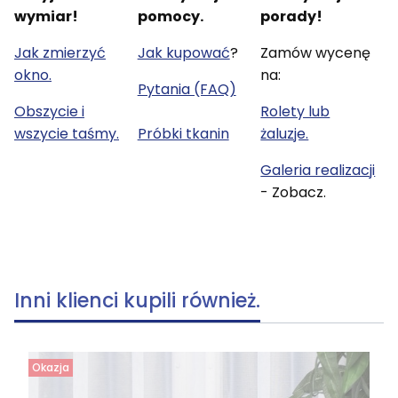
wymiar!
pomocy.
porady!
Jak zmierzyć
Jak kupować
?
Zamów wycenę
okno.
na:
Pytania (FAQ)
Obszycie i
Rolety lub
wszycie taśmy.
Próbki tkanin
żaluzje.
Galeria realizacji
- Zobacz.
Inni klienci kupili również.
Okazja