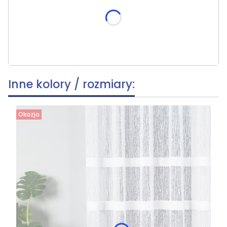
skracania, wymiar po skróceniu [cm]
(+39,80 zł)
Opcjonalne
Inne kolory / rozmiary:
Okazja