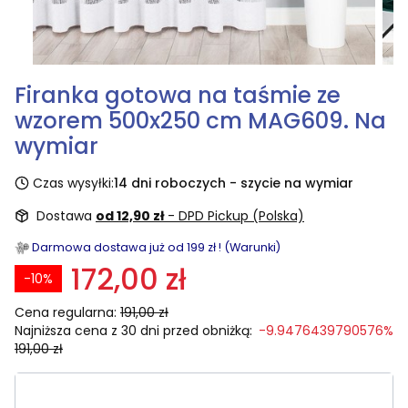
Firanka gotowa na taśmie ze
wzorem 500x250 cm MAG609. Na
wymiar
Czas wysyłki:
14 dni roboczych - szycie na wymiar
Dostawa
od 12,90 zł
- DPD Pickup (Polska)
Darmowa dostawa już od 199 zł ! (Warunki)
172,00 zł
-10%
Cena regularna:
191,00 zł
Najniższa cena z 30 dni przed obniżką:
-9.9476439790576%
191,00 zł
Wybierz rozmiar: