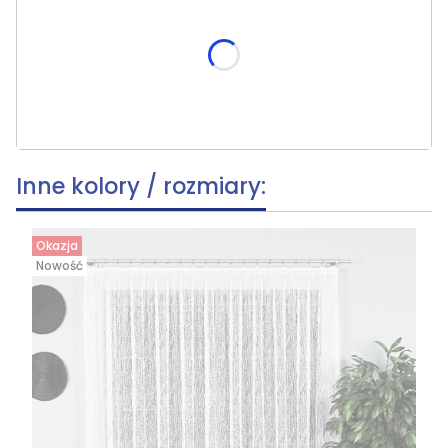
Poszczególne warianty mogą różnić się ceną
skracania, wymiar po skróceniu [cm]
(+19,90 zł)
Opcjonalne
Inne kolory / rozmiary:
Okazja
Nowość