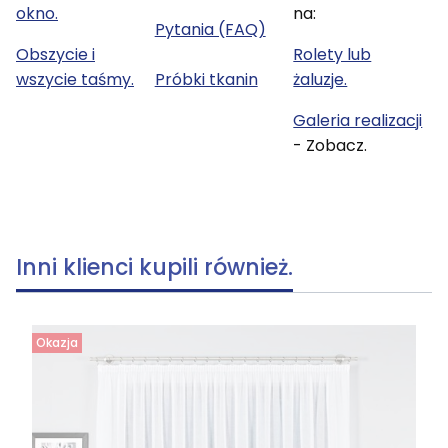
okno.
na:
Pytania (FAQ)
Obszycie i
Rolety lub
wszycie taśmy.
Próbki tkanin
żaluzje.
Galeria realizacji
- Zobacz.
Inni klienci kupili również.
Okazja