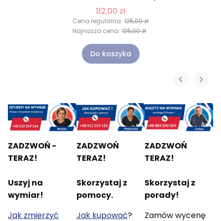
112,00 zł
Cena regularna:
125,00 zł
Najniższa cena:
125,00 zł
Do koszyka
ZADZWOŃ -
ZADZWOŃ
ZADZWOŃ
TERAZ!
TERAZ!
TERAZ!
Uszyj na
Skorzystaj z
Skorzystaj z
wymiar!
pomocy.
porady!
Jak zmierzyć
Jak kupować
?
Zamów wycenę