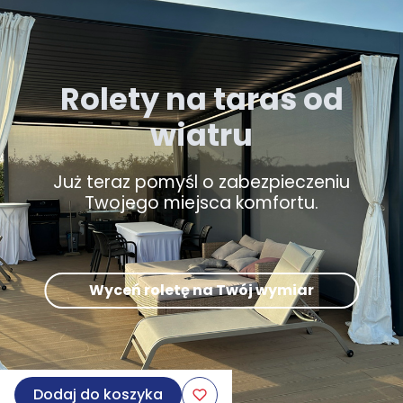
Rolety na taras od
wiatru
Już teraz pomyśl o zabezpieczeniu
Twojego miejsca komfortu.
Wyceń roletę na Twój wymiar
Dodaj do koszyka