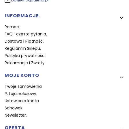
bok@magdalena.pl
Linki w stopce
INFORMACJE.
Pomoc.
FAQ- częste pytania.
Dostawa i Płatność.
Regulamin Sklepu.
Polityka prywatności.
Reklamacje i Zwroty.
MOJE KONTO
Twoje zamówienia
P. Lojalnościowy.
Ustawienia konta
Schowek
Newsletter.
OFERTA