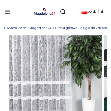
Produkty w koszyku: 
polski
zł
Otwórz wyszukiwarkę
ny
Wystrój okien - Magdalena24
Firanki gotowe - długie do 270 cm