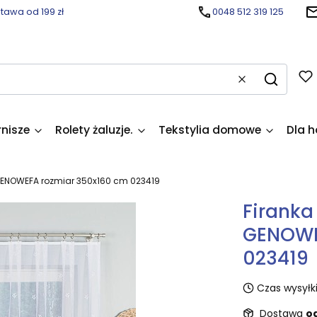
awa od 199 zł
0048 512 319 125
Wyczyść
Szukaj
rnisze
Rolety żaluzje.
Tekstylia domowe
Dla h
GENOWEFA rozmiar 350x160 cm 023419
Firanka
GENOWE
023419
Czas wysyłki
Dostawa
od