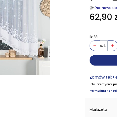
Darmowa dost
62,90 z
Ilość
szt.
Zamów tel:+
Infolinia czynna:
pn
Formularz kontak
Markizeta