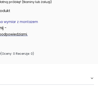
ną próbkę! (tkaniny lub żaluzji)
rodukt
na wymiar z montażem
j -
.
 podpowiedziami
0
(Oceny: 0 Recenzje: 0)