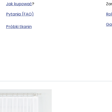
Jak kupować
?
Za
Pytania (FAQ)
Rol
Gal
Próbki tkanin