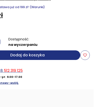
awa już od 199 zł ! (Warunki)
ł
Dostępność:
na wyczerpaniu
Dodaj do koszyka
48
512 319 125
-pt
:
9.00-17.00
towy- wyślij.