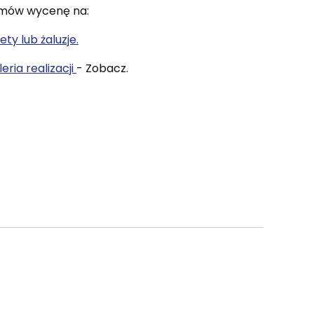
mów wycenę na:
ety lub żaluzje.
eria realizacji
- Zobacz.