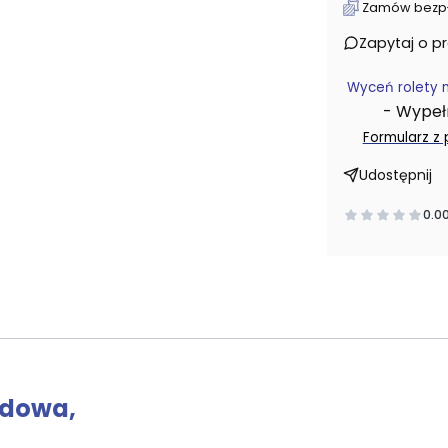
Zamów bezpłat
Zapytaj o p
Wyceń rolety 
- Wypełni
Formularz z
Udostępnij
0.0
rdowa,