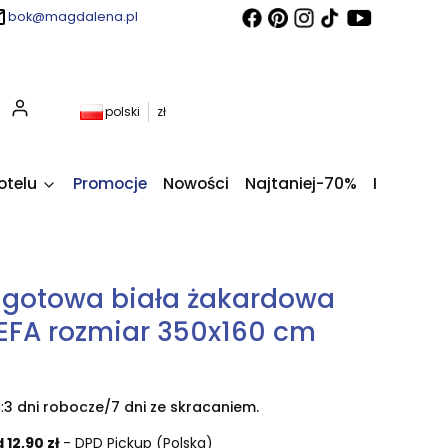
bok@magdalena.pl
Produkty w koszyku: 0. Zobacz szczegóły
polski
zł
otelu
Promocje
Nowości
Najtaniej-70%
Kupony fi
 gotowa biała żakardowa
FA rozmiar 350x160 cm
:
3 dni robocze/7 dni ze skracaniem.
 12,90 zł
- DPD Pickup (Polska)