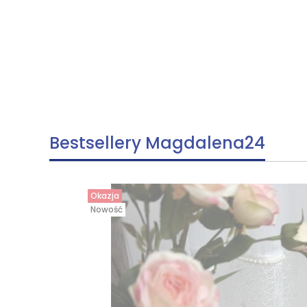
Bestsellery Magdalena24
Okazja
Nowość