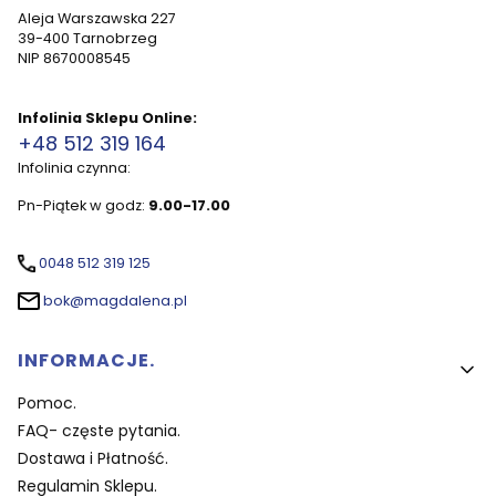
Aleja Warszawska 227
39-400 Tarnobrzeg
NIP 8670008545
Infolinia Sklepu Online:
+48 512 319 164
Infolinia czynna:
Pn-Piątek w godz:
9.00-17.00
0048 512 319 125
bok@magdalena.pl
Linki w stopce
INFORMACJE.
Pomoc.
FAQ- częste pytania.
Dostawa i Płatność.
Regulamin Sklepu.