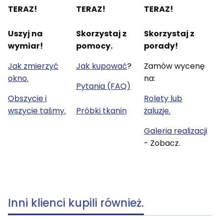
TERAZ!
TERAZ!
TERAZ!
Uszyj na
Skorzystaj z
Skorzystaj z
wymiar!
pomocy.
porady!
Jak zmierzyć
Jak kupować
?
Zamów wycenę
okno.
na:
Pytania (FAQ)
Obszycie i
Rolety lub
wszycie taśmy.
Próbki tkanin
żaluzje.
Galeria realizacji
- Zobacz.
Inni klienci kupili również.