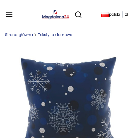
Produkty w koszyku: 
polski
zł
Otwórz wyszukiwarkę
Strona główna
Tekstylia domowe