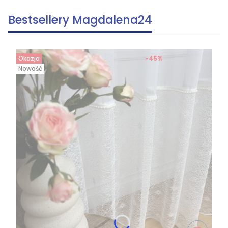
Bestsellery Magdalena24
Okazja
-45%
Nowość