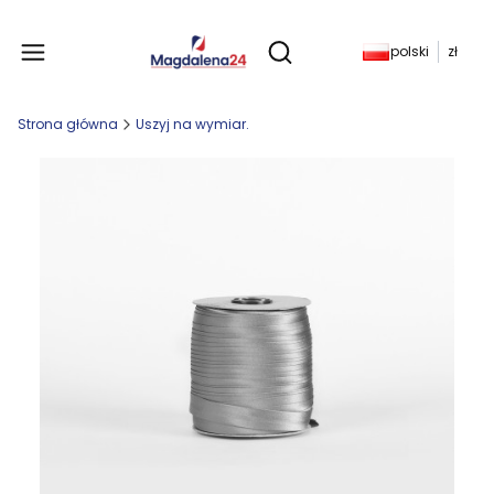
Produkty w koszyku: 
polski
zł
Otwórz wyszukiwarkę
Strona główna
Uszyj na wymiar.