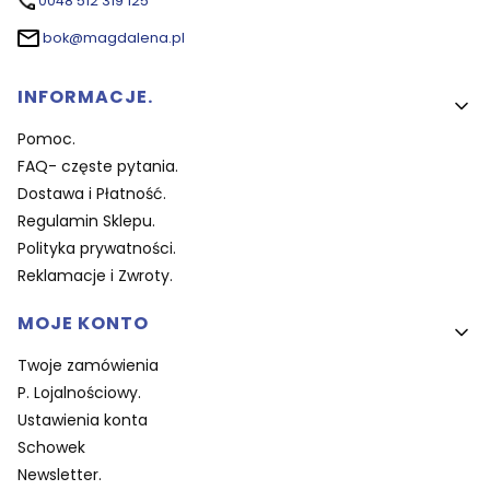
0048 512 319 125
bok@magdalena.pl
Linki w stopce
INFORMACJE.
Pomoc.
FAQ- częste pytania.
Dostawa i Płatność.
Regulamin Sklepu.
Polityka prywatności.
Reklamacje i Zwroty.
MOJE KONTO
Twoje zamówienia
P. Lojalnościowy.
Ustawienia konta
Schowek
Newsletter.