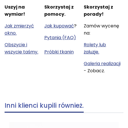
Uszyj na
Skorzystaj z
Skorzystaj z
wymiar!
pomocy.
porady!
Jak zmierzyć
Jak kupować
?
Zamów wycenę
okno.
na:
Pytania (FAQ)
Obszycie i
Rolety lub
wszycie taśmy.
Próbki tkanin
żaluzje.
Galeria realizacji
- Zobacz.
Inni klienci kupili również.