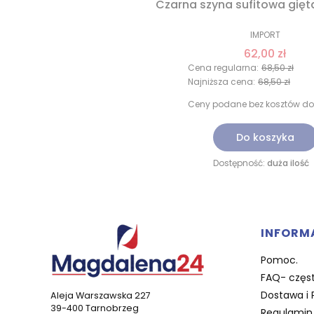
Czarna szyna sufitowa gięt
IMPORT
62,00 zł
Cena regularna:
68,50 zł
Najniższa cena:
68,50 zł
Ceny podane bez kosztów do
Do koszyka
Dostępność:
duża ilość
Linki 
INFORM
Pomoc.
FAQ- częst
Dostawa i 
Aleja Warszawska 227
39-400 Tarnobrzeg
Regulamin 