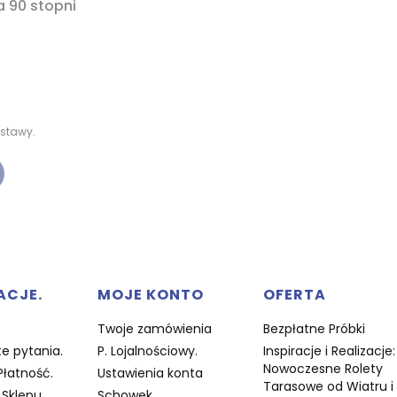
a 90 stopni
stawy.
w stopce
ACJE.
MOJE KONTO
OFERTA
Twoje zamówienia
Bezpłatne Próbki
e pytania.
P. Lojalnościowy.
Inspiracje i Realizacje:
Nowoczesne Rolety
Płatność.
Ustawienia konta
Tarasowe od Wiatru i
Sklepu.
Schowek