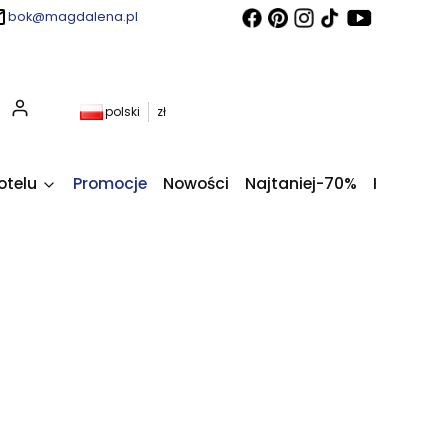
bok@magdalena.pl
Produkty w koszyku: 0. Zobacz szczegóły
polski
zł
otelu
Promocje
Nowości
Najtaniej-70%
Kupony fi