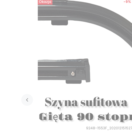
Okazja
-9%
9248-1553F_20201215152