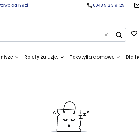
awa od 199 zł
0048 512 319 125
Wyczyść
Szukaj
rnisze
Rolety żaluzje.
Tekstylia domowe
Dla h