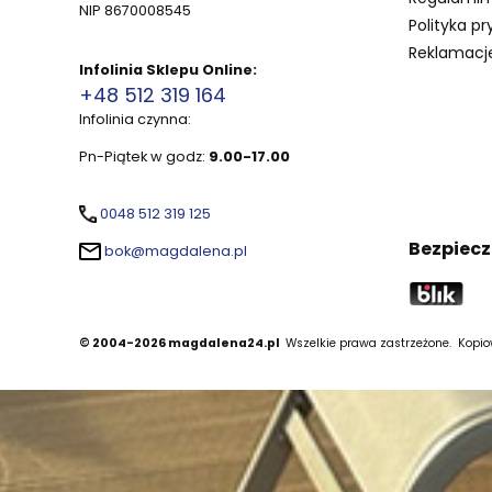
NIP 8670008545
Polityka pr
Reklamacje
Infolinia Sklepu Online:
+48 512 319 164
Infolinia czynna:
Pn-Piątek w godz:
9.00-17.00
0048 512 319 125
Bezpiecz
bok@magdalena.pl
© 2004-2026 magdalena24.pl
Wszelkie prawa zastrzeżone.
Kopiow