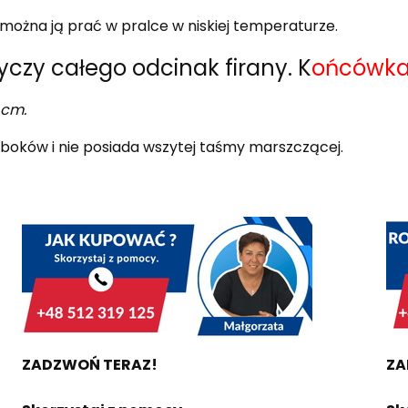
ożna ją prać w pralce w niskiej temperaturze.
yczy całego odcinak firany. K
ońcówka 
 cm.
boków i nie posiada wszytej taśmy marszczącej.
ZADZWOŃ TERAZ!
ZA