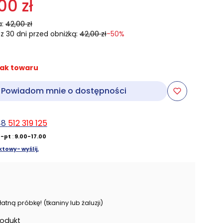
00 zł
:
42,00 zł
z 30 dni przed obniżką:
42,00 zł
-50%
ak towaru
Powiadom mnie o dostępności
48
512 319 125
-pt
:
9.00-17.00
towy- wyślij.
ną próbkę! (tkaniny lub żaluzji)
rodukt