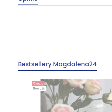
Bestsellery Magdalena24
Okazja
Nowość