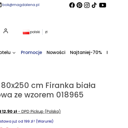
bok@magdalena.pl
Produkty w koszyku: 0. Zobacz szczegóły
polski
zł
otelu
Promocje
Nowości
Najtaniej-70%
Kupony fi
80x250 cm Firanka biała
owa ze wzorem 018965
 12,90 zł
- DPD Pickup (Polska)
awa już od 199 zł ! (Warunki)