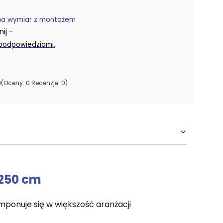
na wymiar z montażem
j -
.
 podpowiedziami
0
(Oceny: 0 Recenzje: 0)
 250 cm
ponuje się w większość aranżacji