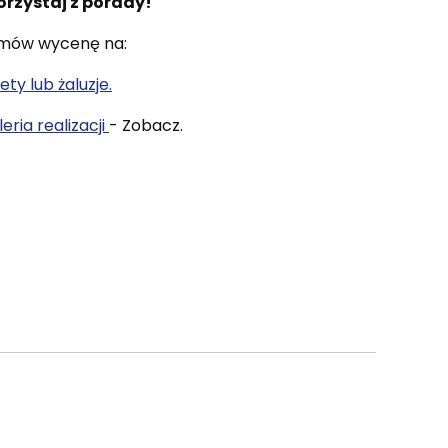
orzystaj z porady!
mów wycenę na:
ety lub żaluzje.
eria realizacji
- Zobacz.