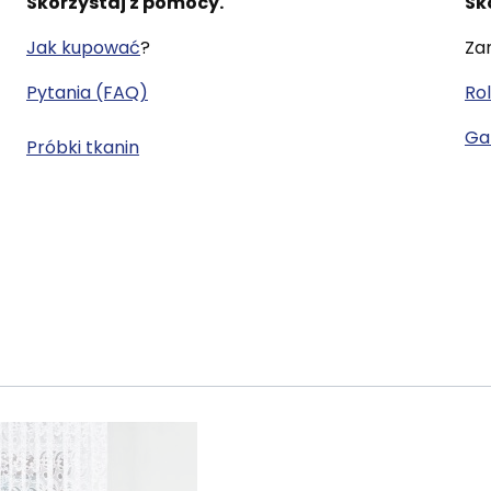
Skorzystaj z pomocy.
Sk
Jak kupować
?
Za
Pytania (FAQ)
Rol
Gal
Próbki tkanin