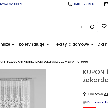
awa od 199 zł
0048 512 319 125
Wyczyść
Szukaj
rnisze
Rolety żaluzje.
Tekstylia domowe
Dla h
PON 180x250 cm Firanka biała żakardowa ze wzorem 018965
KUPON 1
żakard
Dostawa
od
Darmowa dost