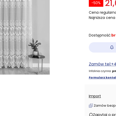
21,
-50%
Cena regularna
Najniższa cena 
Dostępność:
br
Zamów tel:+
Infolinia czynna:
pn
Formularz kontak
Import
Zamów bezpłat
Zapytaj o p