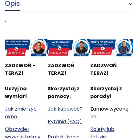
Opis
.
ZADZWOŃ -
ZADZWOŃ
ZADZWOŃ
TERAZ!
TERAZ!
TERAZ!
Uszyj na
Skorzystaj z
Skorzystaj z
wymiar!
pomocy.
porady!
Jak zmierzyć
Jak kupować
?
Zamów wycenę
okno.
na:
Pytania (FAQ)
Obszycie i
Rolety lub
wszycie taśmy.
Próbki tkanin
żaluzje.