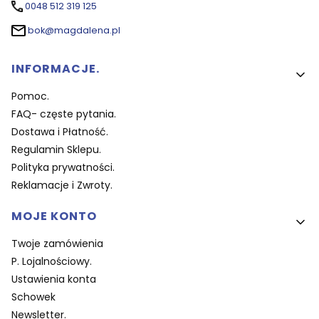
0048 512 319 125
bok@magdalena.pl
Linki w stopce
INFORMACJE.
Pomoc.
FAQ- częste pytania.
Dostawa i Płatność.
Regulamin Sklepu.
Polityka prywatności.
Reklamacje i Zwroty.
MOJE KONTO
Twoje zamówienia
P. Lojalnościowy.
Ustawienia konta
Schowek
Newsletter.