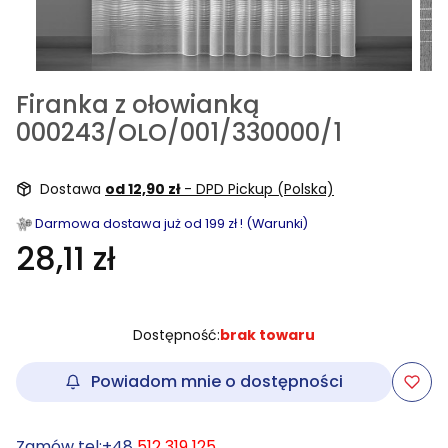
Firanka z ołowianką
000243/OLO/001/330000/1
Dostawa
od 12,90 zł
- DPD Pickup (Polska)
Darmowa dostawa już od 199 zł ! (Warunki)
28,11 zł
Dostępność:
brak towaru
Powiadom mnie o dostępności
Zamów tel:+48
512 319 125