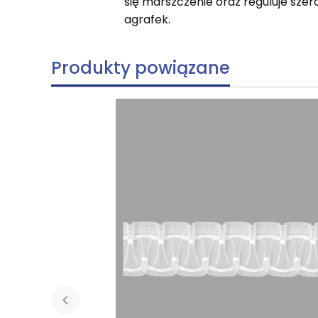
się marszczenie oraz reguluje sze
agrafek.
Produkty powiązane