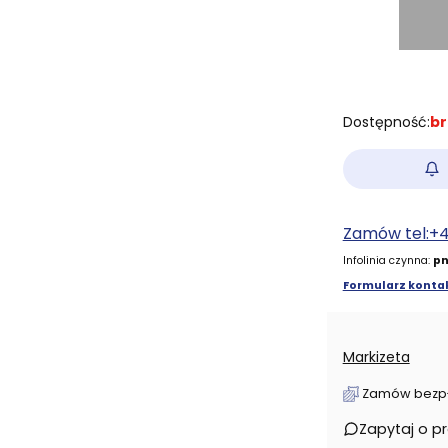
Dostępność:
br
Zamów tel:+
Infolinia czynna:
pn
Formularz kontak
Markizeta
Zamów bezpłat
Zapytaj o p