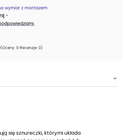
na wymiar z montażem
j -
.
 podpowiedziami
0
(Oceny: 0 Recenzje: 0)
ją się sznureczki, którymi układa