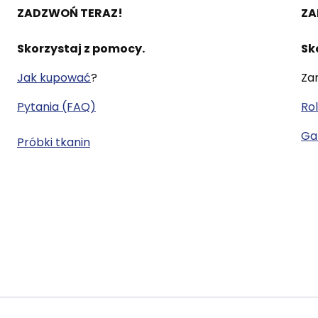
ZADZWOŃ TERAZ!
ZA
Skorzystaj z pomocy.
Sk
Jak kupować
?
Za
Pytania (FAQ)
Rol
Gal
Próbki tkanin