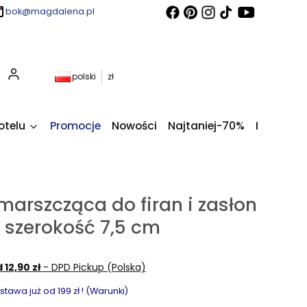
bok@magdalena.pl
Produkty w koszyku: 0. Zobacz szczegóły
polski
zł
otelu
Promocje
Nowości
Najtaniej-70%
Kupony fi
arszcząca do firan i zasłon
 szerokość 7,5 cm
 12,90 zł
- DPD Pickup (Polska)
awa już od 199 zł ! (Warunki)