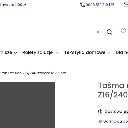
awa od 199 zł
0048 512 319 125
Wyczyść
Szukaj
rnisze
Rolety żaluzje.
Tekstylia domowe
Dla h
an i zasłon Z16/240 szerokość 7,5 cm
Taśma m
Z16/240
Dostawa
od
Darmowa dost