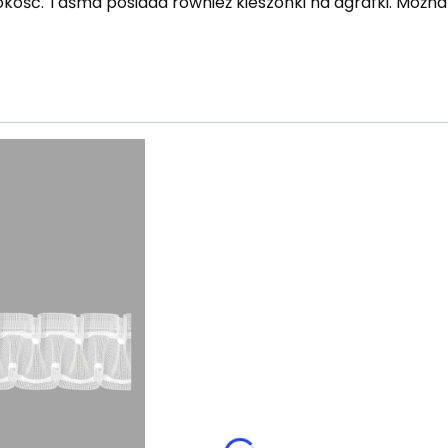
rokość. Taśma posiada również kieszonki na agrafki. Możn