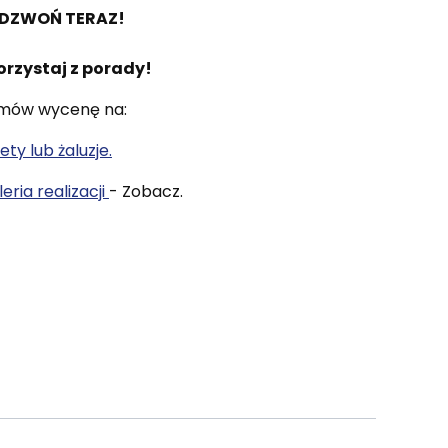
DZWOŃ TERAZ!
orzystaj z porady!
mów wycenę na:
ety lub żaluzje.
eria realizacji
- Zobacz.