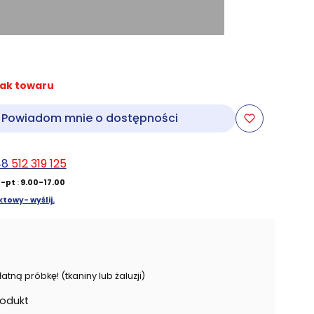
ak towaru
Powiadom mnie o dostępności
48
512 319 125
-pt
:
9.00-17.00
towy- wyślij.
ną próbkę! (tkaniny lub żaluzji)
rodukt