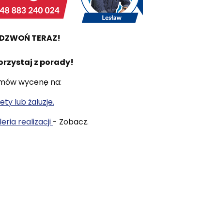
DZWOŃ TERAZ!
orzystaj z porady!
mów wycenę na:
ety lub żaluzje.
eria realizacji
- Zobacz.