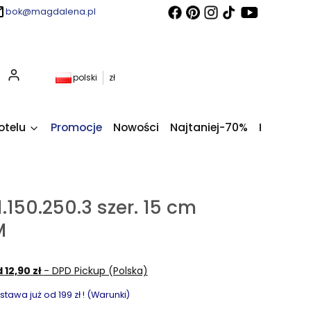
bok@magdalena.pl
Produkty w koszyku: 0. Zobacz szczegóły
polski
zł
otelu
Promocje
Nowości
Najtaniej-70%
Kupony fi
.150.250.3 szer. 15 cm
M
 12,90 zł
- DPD Pickup (Polska)
awa już od 199 zł ! (Warunki)