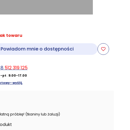
ak towaru
Powiadom mnie o dostępności
48
512 319 125
-pt
:
9.00-17.00
towy- wyślij.
ną próbkę! (tkaniny lub żaluzji)
rodukt