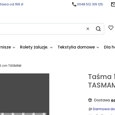
awa od 199 zł
0048 512 319 125
Wyczyść
Szukaj
rnisze
Rolety żaluzje.
Tekstylia domowe
Dla h
 15 cm TASMAM
Taśma 1
TASMA
Dostawa
od
Darmowa dost