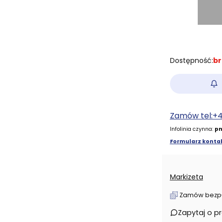
Dostępność:
br
Zamów tel:+
Infolinia czynna:
pn
Formularz kontak
Markizeta
Zamów bezpłat
Zapytaj o p