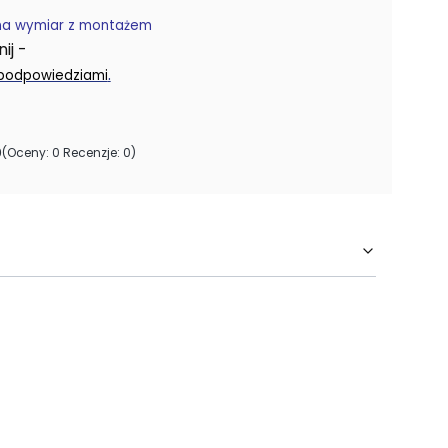
na wymiar z montażem
j -
.
 podpowiedziami
0
(Oceny: 0 Recenzje: 0)