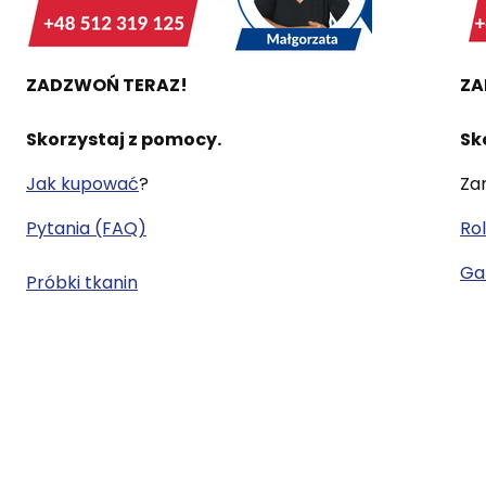
ZADZWOŃ TERAZ!
ZA
Skorzystaj z pomocy.
Sk
Jak kupować
?
Za
Pytania (FAQ)
Rol
Gal
Próbki tkanin