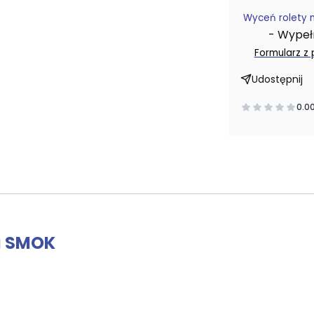
Wyceń rolety 
- Wypełni
Formularz z
Udostępnij
0.0
a SMOK