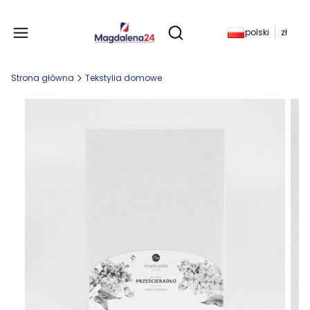
Produkty w koszyku: 
polski
zł
Otwórz wyszukiwarkę
Strona główna
Tekstylia domowe