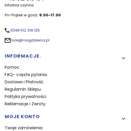
Infolinia czynna:
Pn-Piątek w godz:
9.00-17.00
0048 512 319 125
bok@magdalena.pl
Linki w stopce
INFORMACJE.
Pomoc.
FAQ- częste pytania.
Dostawa i Płatność.
Regulamin Sklepu.
Polityka prywatności.
Reklamacje i Zwroty.
MOJE KONTO
Twoje zamówienia