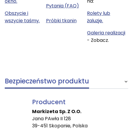
okno.
na:
Pytania (FAQ)
Obszycie i
Rolety lub
wszycie taśmy.
Próbki tkanin
żaluzje.
Galeria realizacji
- Zobacz.
Bezpieczeństwo produktu
Producent
Markizeta Sp. Z O.O.
Jana PAwła II 128
39-451 Skopanie, Polska