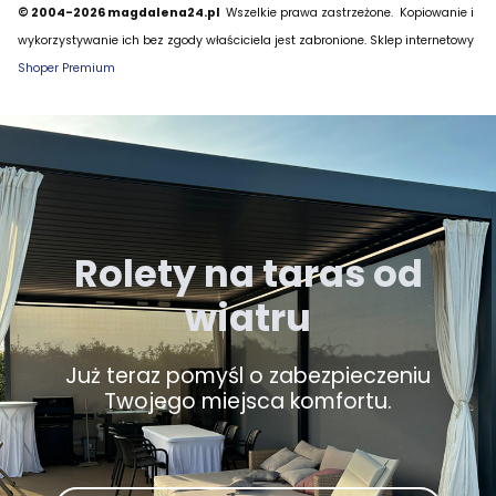
© 2004-2026 magdalena24.pl
Wszelkie prawa zastrzeżone.
Kopiowanie i
wykorzystywanie ich bez zgody właściciela jest zabronione. Sklep internetowy
Shoper Premium
Rolety na taras od
wiatru
Już teraz pomyśl o zabezpieczeniu
Twojego miejsca komfortu.