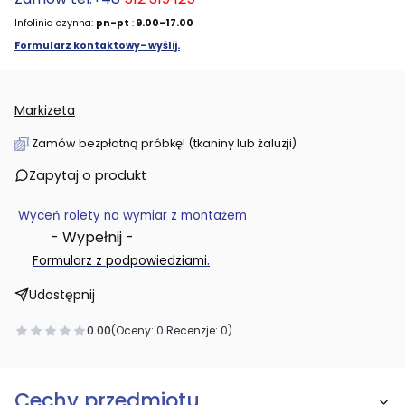
Infolinia czynna:
pn-pt
:
9.00-17.00
Formularz kontaktowy- wyślij.
Markizeta
Zamów bezpłatną próbkę! (tkaniny lub żaluzji)
Zapytaj o produkt
Wyceń rolety na wymiar z montażem
- Wypełnij -
.
Formularz z podpowiedziami
Udostępnij
0.00
(Oceny: 0 Recenzje: 0)
Cechy przedmiotu