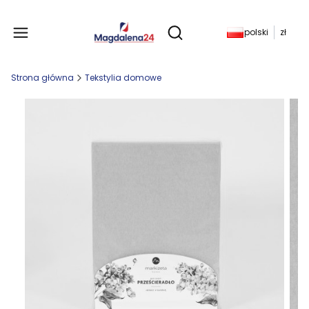
Produkty w koszyku: 
polski
zł
Otwórz wyszukiwarkę
Strona główna
Tekstylia domowe