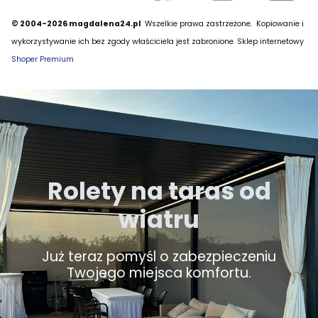
© 2004-2026 magdalena24.pl
Wszelkie prawa zastrzeżone.
Kopiowanie i
wykorzystywanie ich bez zgody właściciela jest zabronione. Sklep internetowy
Shoper Premium
Rolety na taras od
wiatru
Już teraz pomyśl o zabezpieczeniu
Twojego miejsca komfortu.