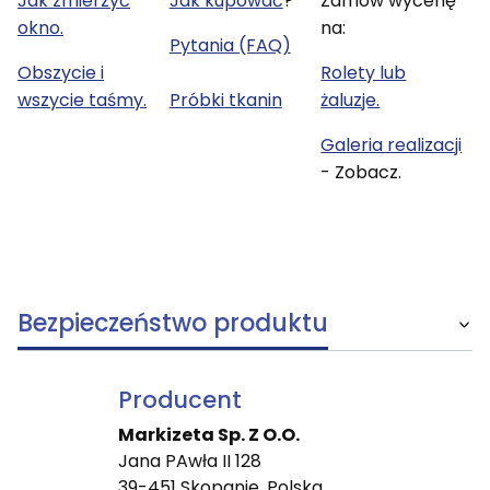
Jak zmierzyć
Jak kupować
?
Zamów wycenę
okno.
na:
Pytania (FAQ)
Obszycie i
Rolety lub
wszycie taśmy.
Próbki tkanin
żaluzje.
Galeria realizacji
- Zobacz.
Bezpieczeństwo produktu
Producent
Markizeta Sp. Z O.O.
Jana PAwła II 128
39-451 Skopanie, Polska