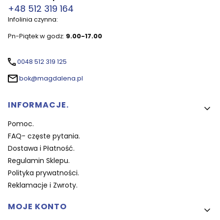
+48 512 319 164
Infolinia czynna:
Pn-Piątek w godz:
9.00-17.00
0048 512 319 125
bok@magdalena.pl
Linki w stopce
INFORMACJE.
Pomoc.
FAQ- częste pytania.
Dostawa i Płatność.
Regulamin Sklepu.
Polityka prywatności.
Reklamacje i Zwroty.
MOJE KONTO