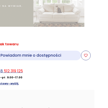
ak towaru
Powiadom mnie o dostępności
48
512 319 125
-pt
:
9.00-17.00
towy- wyślij.