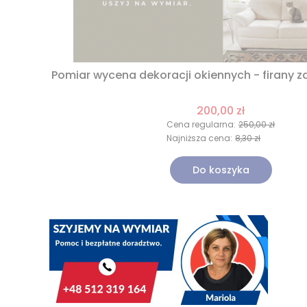
Pomiar wycena dekoracji okiennych - firany za
200,00 zł
Cena regularna:
250,00 zł
Najniższa cena:
8,30 zł
Do koszyka