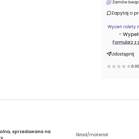
Zamów bezpłat
Zapytaj o p
Wyceń rolety 
- Wypełni
Formularz z
Udostępnij
0.0
olna, sprzedawana na
Skład/materiał
ry