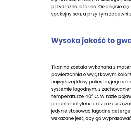
przydrożne latarnie. Osłonięcie si
spokojny sen, a przy tym zapewni z
Wysoka jakość to gwar
Tkanina została wykonana z materi
powierzchnia o wyjątkowym kolorze
najwyższej klasy poliestru, jego 
systemie łagodnym, z zachowaniem
temperaturze 40° C. W razie pojawi
perchloroetylenu oraz rozpuszcza
jedynie stosować łagodne detergent
wskazane jest, aby go wyprasować