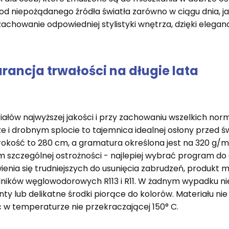
ę od niepożądanego źródła światła zarówno w ciągu dnia, ja
achowanie odpowiedniej stylistyki wnętrza, dzięki elegan
ancja trwałości na długie lata
ałów najwyższej jakości i przy zachowaniu wszelkich nor
 i drobnym splocie to tajemnica idealnej osłony przed św
szerokość to 280 cm, a gramatura określona jest na 320 g
 szczególnej ostrożności - najlepiej wybrać program do
enia się trudniejszych do usunięcia zabrudzeń, produkt m
lników węglowodorowych R113 i R11. W żadnym wypadku n
y lub delikatne środki piorące do kolorów. Materiału nie
 w temperaturze nie przekraczającej 150° C.