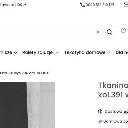
awa od 199 zł
0048 512 319 125
Wyczyść
Szukaj
rnisze
Rolety żaluzje.
Tekstylia domowe
Dla h
 kol.391 wys.280 cm. NOBLE0
Tkanina
kol.391
Dostawa
od
Darmowa dost