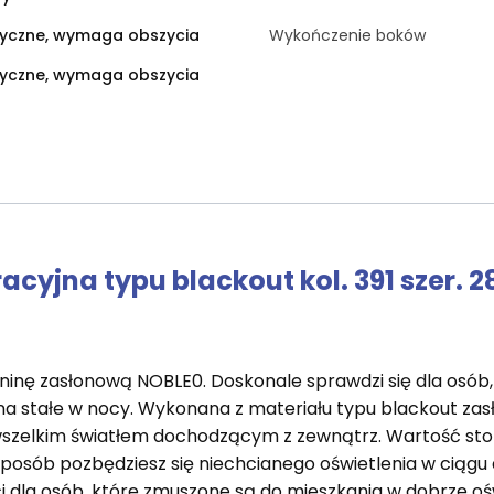
ryczne, wymaga obszycia
Wykończenie boków
ryczne, wymaga obszycia
cyjna typu blackout kol. 391 szer. 2
inę zasłonową NOBLE0. Doskonale sprawdzi się dla osób,
na stałe w nocy. Wykonana z materiału typu blackout zas
szelkim światłem dochodzącym z zewnątrz. Wartość stop
sposób pozbędziesz się niechcianego oświetlenia w ciągu
ci dla osób, które zmuszone są do mieszkania w dobrze o