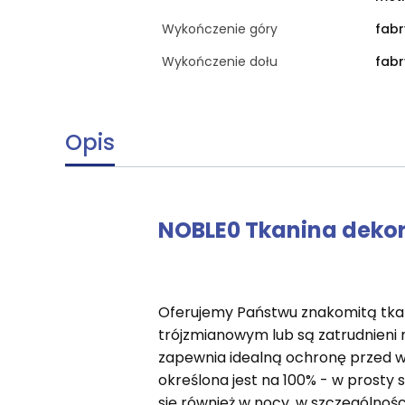
Wykończenie góry
fab
Wykończenie dołu
fab
Opis
NOBLE0 Tkanina dekora
Oferujemy Państwu znakomitą tkan
trójzmianowym lub są zatrudnieni 
zapewnia idealną ochronę przed w
określona jest na 100% - w prosty 
się również w nocy, w szczególnoś