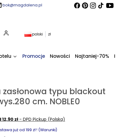
bok@magdalena.pl
Produkty w koszyku: 0. Zobacz szczegóły
polski
zł
otelu
Promocje
Nowości
Najtaniej-70%
Kupony fi
 zasłonowa typu blackout
 wys.280 cm. NOBLE0
 12,90 zł
- DPD Pickup (Polska)
awa już od 199 zł ! (Warunki)