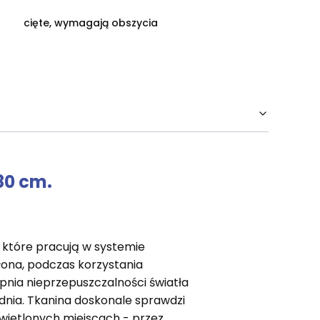
cięte, wymagają obszycia
80 cm.
 które pracują w systemie
łona, podczas korzystania
nia nieprzepuszczalności światła
 dnia. Tkanina doskonale sprawdzi
świetlonych miejscach - przez