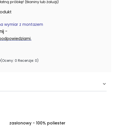
ną próbkę! (tkaniny lub żaluzji)
rodukt
na wymiar z montażem
j -
.
 podpowiedziami
0
(Oceny: 0 Recenzje: 0)
zasłonowy - 100% poliester