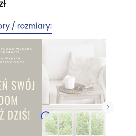
zł
ory / rozmiary: