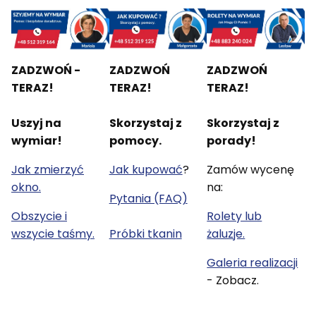
ZADZWOŃ -
ZADZWOŃ
ZADZWOŃ
TERAZ!
TERAZ!
TERAZ!
Uszyj na
Skorzystaj z
Skorzystaj z
wymiar!
pomocy.
porady!
Jak zmierzyć
Jak kupować
?
Zamów wycenę
okno.
na:
Pytania (FAQ)
Obszycie i
Rolety lub
wszycie taśmy.
Próbki tkanin
żaluzje.
Galeria realizacji
- Zobacz.