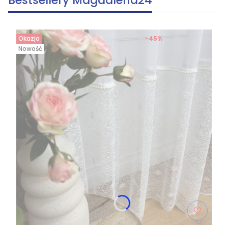
Bestsellery Magdalena24
Okazja
-45%
Nowość