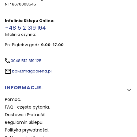
NIP 8670008545
Infolinia Sklepu Online:
+48 512 319 164
Infolinia czynna:
Pn-Piątek w godz:
9.00-17.00
0048 512 319 125
bok@magdalena.pl
Linki w stopce
INFORMACJE.
Pomoc.
FAQ- częste pytania.
Dostawa i Płatność.
Regulamin Sklepu.
Polityka prywatności.