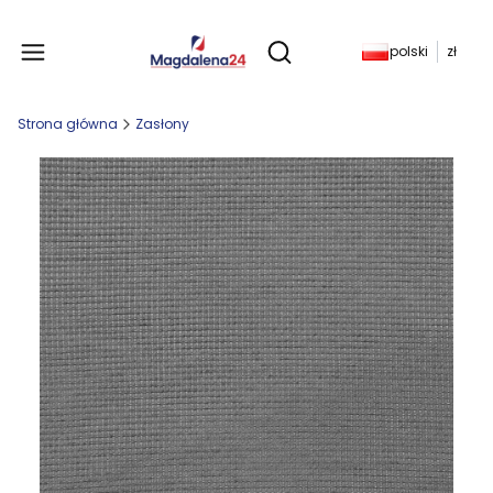
Produkty w koszyku: 
polski
zł
Otwórz wyszukiwarkę
Strona główna
Zasłony