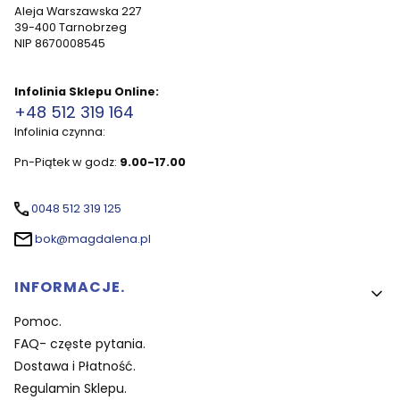
Aleja Warszawska 227
39-400 Tarnobrzeg
NIP 8670008545
Infolinia Sklepu Online:
+48 512 319 164
Infolinia czynna:
Pn-Piątek w godz:
9.00-17.00
0048 512 319 125
bok@magdalena.pl
Linki w stopce
INFORMACJE.
Pomoc.
FAQ- częste pytania.
Dostawa i Płatność.
Regulamin Sklepu.