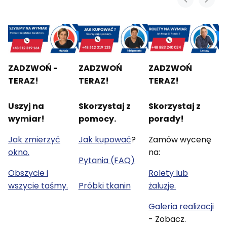
ZADZWOŃ -
ZADZWOŃ
ZADZWOŃ
TERAZ!
TERAZ!
TERAZ!
Uszyj na
Skorzystaj z
Skorzystaj z
wymiar!
pomocy.
porady!
Jak zmierzyć
Jak kupować
?
Zamów wycenę
okno.
na:
Pytania (FAQ)
Obszycie i
Rolety lub
wszycie taśmy.
Próbki tkanin
żaluzje.
Galeria realizacji
- Zobacz.